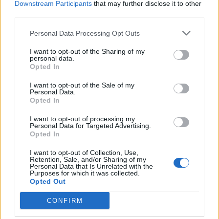
Downstream Participants
that may further disclose it to other
third parties.
10-25 milioni
Bagnolo San Vito
OLIBAR SRL
Personal Data Processing Opt Outs
ACETIFICIO
MENGAZZOLI
I want to opt-out of the Sharing of my
non pervenuto
Curtatone
S.N.C. DI
personal data.
Opted In
MENGAZZOLI
GIORGIO & C.
I want to opt-out of the Sale of my
Personal Data.
5-10 milioni
Buccinasco
ARIOSTO S.P.A.
Opted In
I want to opt-out of processing my
AROMATICA
5-10 milioni
Gorgonzola
Personal Data for Targeted Advertising.
S.R.L.
Opted In
I want to opt-out of Collection, Use,
PRODOTTI ORCO
Retention, Sale, and/or Sharing of my
SRL SOC. ALIM. H
5-10 milioni
Varese
Personal Data that Is Unrelated with the
ELVETIA CON
Purposes for which it was collected.
Opted Out
UNICO SOCIO
CONFIRM
San Martino di
SIDEA SPEZIE
non pervenuto
Lupari
S.R.L.