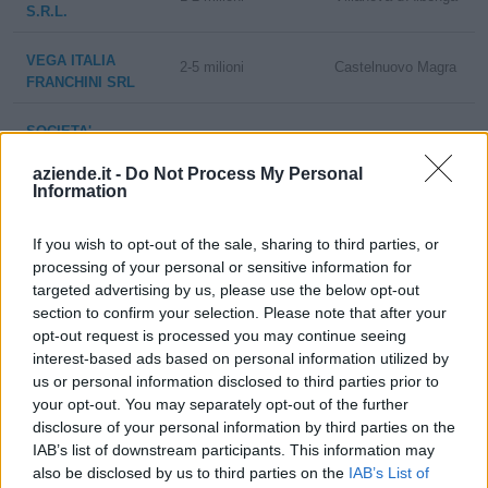
S.R.L.
VEGA ITALIA
2-5 milioni
Castelnuovo Magra
FRANCHINI SRL
SOCIETA'
ITALIANA
10-25 milioni
Cividate Camuno
aziende.it -
Do Not Process My Personal
PRODOTTI
Information
ALIMENTARI
HYGEIA SRL
If you wish to opt-out of the sale, sharing to third parties, or
processing of your personal or sensitive information for
GALLETTI DI
GALLETTI
targeted advertising by us, please use the below opt-out
non pervenuto
San Daniele Po
AURELIO E C.
section to confirm your selection. Please note that after your
SNC
opt-out request is processed you may continue seeing
interest-based ads based on personal information utilized by
San Giovanni in
us or personal information disclosed to third parties prior to
TOP SINGLE
25-50 milioni
Croce
SERVICE SRL
your opt-out. You may separately opt-out of the further
disclosure of your personal information by third parties on the
IAB’s list of downstream participants. This information may
ACETIFICIO
2-5 milioni
Merate
also be disclosed by us to third parties on the
IAB’s List of
BRIVIO S.R.L.