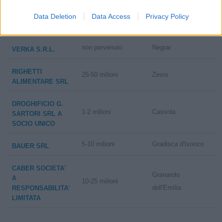
Data Deletion
Data Access
Privacy Policy
ZANGRANDO
2-5 milioni
Orsago
S.R.L.
non pervenuto
Negrar
VERKA S.R.L.
RIGHETTI
25-50 milioni
Zevio
ALIMENTARE SRL
DROGHIFICIO G.
1-2 milioni
Cassola
SARTORI SRL A
SOCIO UNICO
5-10 milioni
Gradisca d'Isonzo
BAUER SRL
CABER SOCIETA'
Granarolo
A
10-25 milioni
dell'Emilia
RESPONSABILITA'
LIMITATA