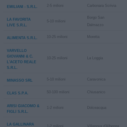
2-5 milioni
Carbonara Scrivia
EMILIANI - S.R.L.
Borgo San
LA FAVORITA
5-10 milioni
Dalmazzo
LIVE S.R.L.
10-25 milioni
Moretta
ALIMENTA S.R.L.
VARVELLO
GIOVANNI & C.
10-25 milioni
La Loggia
L'ACETO REALE
S.R.L.
5-10 milioni
Caravonica
MINASSO SRL
50-100 milioni
Chiusanico
CLAS S.P.A.
ARISI GIACOMO &
1-2 milioni
Dolceacqua
FIGLI S.R.L.
LA GALLINARA
1-2 milioni
Villanova d'Albenga