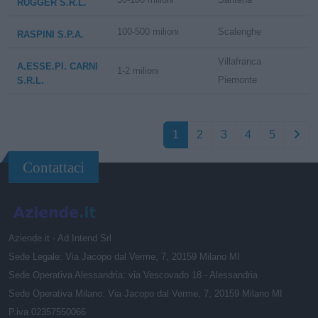
RUGGER S.R.L.
100-500 milioni
Scalenghe
RASPINI S.P.A.
Villafranca
A.ESSE.PI. CARNI
1-2 milioni
Piemonte
S.R.L.
1
2
3
4
5
Contattaci
Aziende.it - Ad Intend Srl
Sede Legale: Via Jacopo dal Verme, 7, 20159 Milano MI
Sede Operativa Alessandria: via Vescovado 18 - Alessandria
Sede Operativa Milano: Via Jacopo dal Verme, 7, 20159 Milano MI
P.iva 02357550066