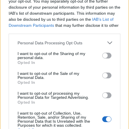
your opt-out. You may separately opt-out of the further
SOCIETA'
1-2 milioni
Demonte
disclosure of your personal information by third parties on the
AGRICOLA
IAB’s list of downstream participants. This information may
COOPERATIVA
also be disclosed by us to third parties on the
IAB’s List of
Downstream Participants
that may further disclose it to other
SALUMIFICIO
5-10 milioni
Diano d'Alba
third parties.
SUBALPINO S.P.A.
Personal Data Processing Opt Outs
SALUMIFICIO
MARCHISIO -
I want to opt-out of the Sharing of my
1-2 milioni
Pianfei
SOCIETA' A
personal data.
Opted In
RESPONSABILITA'
I want to opt-out of the Sale of my
BUDELLERIA
Personal Data.
MONVISO S.A.S.
Opted In
non pervenuto
Saluzzo
DI BOCCA
I want to opt-out of processing my
MAURIZIO E C.
Personal Data for Targeted Advertising.
SIGLABILE
Opted In
SALUMIFICIO
I want to opt-out of Collection, Use,
Retention, Sale, and/or Sharing of my
MARTINO DI
Personal Data that Is Unrelated with the
non pervenuto
Savigliano
MARTINO
Purposes for which it was collected.