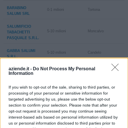
BARABINO
0-1 milioni
Tortona
SALUMI SRL
SALUMIFICIO
5-10 milioni
Moncalvo
TABACHETTI
PASQUALE S.R.L.
GABBA SALUMI
5-10 milioni
Candelo
S.R.L.
aziende.it -
Do Not Process My Personal
SALUMIFICIO DI
1-2 milioni
Vigliano Biellese
Information
VIGLIANO SRL
If you wish to opt-out of the sale, sharing to third parties, or
CAVALLO F.LLI
5-10 milioni
Beinette
processing of your personal or sensitive information for
SALUMIFICIO SRL
targeted advertising by us, please use the below opt-out
A SOCIO UNICO
section to confirm your selection. Please note that after your
opt-out request is processed you may continue seeing
2-5 milioni
Clavesana
CHIAPELLA SRL
interest-based ads based on personal information utilized by
us or personal information disclosed to third parties prior to
I LAURI -