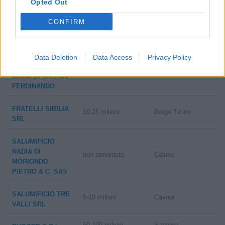
GIORGIO E FIGLI
Opted Out
SNC
CONFIRM
10-25 milioni
Venasca
BRIZIO S.R.L.
SALUMIFICIO
Data Deletion
Data Access
Privacy Policy
VIVIANO F.LLI
non pervenuto
Venasca
S.N.C. DI VIVIANO
FERDINANDO
FRATELLI SIBILIA
10-25 milioni
Borgo Ticino
SRL
SALUMIFICIO
NADIA DI
non pervenuto
Caluso
MORIONDO
PIETRO & C. SAS
SALUMIFICIO TRE
5-10 milioni
Cavour
VALLI SRL
50-100 milioni
Santena