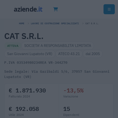
HOME
LAVORI DI COSTRUZIONE SPECIALIZZATI
CAT S.R.L.
CAT S.R.L.
SOCIETA' A RESPONSABILITA' LIMITATA
ATTIVA
San Giovanni Lupatoto (VR)
ATECO 43.21
dal 2005
P.IVA 03534980234
REA VR-344270
Sede legale: Via Garibaldi 5/6, 37057 San Giovanni
Lupatoto (VR)
€ 1.871.930
-13,5%
Fatturato 2024
Variazione
€ 192.058
15
Utile 2024
Dipendenti