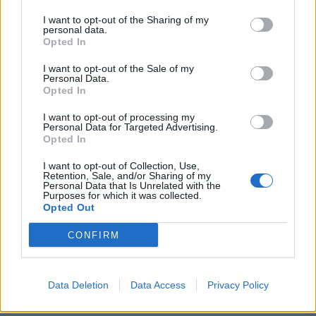
2025-01-30
I want to opt-out of the Sharing of my
Esonero dal versamento dei contributi previdenziali
personal data.
per l'assunzione di giovani lavoratori ( art. 1 comma 10-15
Opted In
L. 178/
inps
I want to opt-out of the Sale of my
Personal Data.
2.984 euro
Opted In
2023-04-07
I want to opt-out of processing my
esenzioni fiscali e crediti d'imposta adottati a
Personal Data for Targeted Advertising.
Opted In
seguito della crisi economica causata dall'epidemia di
COVID-19 [con mo
I want to opt-out of Collection, Use,
agenzia delle entrate
Retention, Sale, and/or Sharing of my
3.302 euro
Personal Data that Is Unrelated with the
Purposes for which it was collected.
Opted Out
2022-07-05
Regolamento per i fondi interprofessionali per la
CONFIRM
formazione continua per la concessioni di aiuti di stato
esentati ai s
FONDIMPRESA
Data Deletion
Data Access
Privacy Policy
3.000 euro