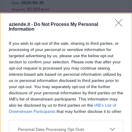
2024-04-30
85.000 euro
B12BD08450
aziende.it -
Do Not Process My Personal
Fonte:
ANAC – Banca Dati Nazionale Contratti Pubblici
(Open Data,
Information
licenza CC BY-SA 4.0). Ogni CIG e' verificabile sul portale ANAC.
If you wish to opt-out of the sale, sharing to third parties, or
processing of your personal or sensitive information for
targeted advertising by us, please use the below opt-out
Aiuti di Stato e contributi pubblici
section to confirm your selection. Please note that after your
opt-out request is processed you may continue seeing
Cat S.r.l. risulta beneficiaria di 5 aiuti o contributi pubblici
interest-based ads based on personal information utilized by
per un totale di 217.949 euro (2020–2026).
us or personal information disclosed to third parties prior to
your opt-out. You may separately opt-out of the further
2026-01-29
disclosure of your personal information by third parties on the
Esonero dal versamento dei contributi previdenziali
IAB’s list of downstream participants. This information may
per l'assunzione di giovani lavoratori ( art. 1 comma 10-15
also be disclosed by us to third parties on the
IAB’s List of
L. 178/
Downstream Participants
that may further disclose it to other
inps
third parties.
5.099 euro
Personal Data Processing Opt Outs