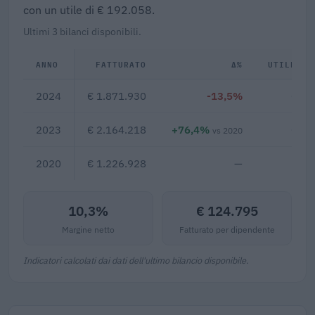
con un utile di € 192.058.
Ultimi 3 bilanci disponibili.
ANNO
FATTURATO
Δ%
UTILE/PE
2024
€ 1.871.930
-13,5%
€ 19
2023
€ 2.164.218
+76,4%
€ 16
vs 2020
2020
€ 1.226.928
—
10,3%
€ 124.795
Margine netto
Fatturato per dipendente
Indicatori calcolati dai dati dell'ultimo bilancio disponibile.