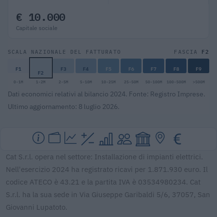
€ 10.000
Capitale sociale
F2
SCALA NAZIONALE DEL FATTURATO
FASCIA
F1
F3
F4
F5
F6
F7
F8
F9
F2
0-1M
1-2M
2-5M
5-10M
10-25M
25-50M
50-100M
100-500M
>500M
Dati economici relativi al bilancio 2024. Fonte: Registro Imprese.
Ultimo aggiornamento: 8 luglio 2026.
Cat S.r.l. opera nel settore: Installazione di impianti elettrici.
Nell'esercizio 2024 ha registrato ricavi per 1.871.930 euro. Il
codice ATECO è 43.21 e la partita IVA è 03534980234. Cat
S.r.l. ha la sua sede in Via Giuseppe Garibaldi 5/6, 37057, San
Giovanni Lupatoto.