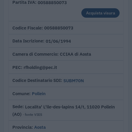
00588850073
Partita IVA
Acquista visura
00588850073
Codice Fiscale
01/06/1994
Data Iscrizione
CCIAA di Aosta
Camera di Commercio
rfholding@pec.it
PEC
SUBM70N
Codice Destinatario SDI
Pollein
Comune
Localita' L'ile-des-lapins 14/t, 11020 Pollein
Sede
(AO)
· fonte VIES
Aosta
Provincia