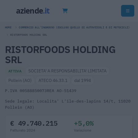
HOME
COMMERCIO ALL'INGROSSO (ESCLUSO QUELLO DI AUTOVEICOLI E DI MOTOCICLI)
RISTORFOODS HOLDING SRL
RISTORFOODS HOLDING
SRL
SOCIETA' A RESPONSABILITA' LIMITATA
ATTIVA
Pollein (AO)
ATECO 46.33.1
dal 1994
P.IVA 00588850073
REA AO-51439
Sede legale: Localita' L'ile-des-lapins 14/t, 11020
Pollein (AO)
€ 49.740.215
+5,0%
Fatturato 2024
Variazione