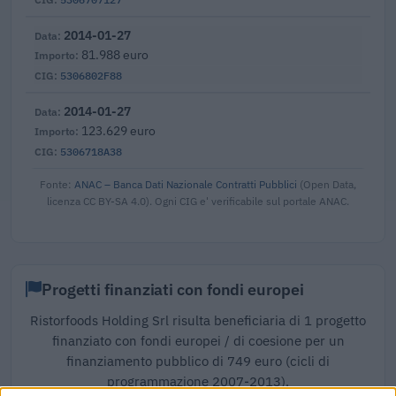
2014-01-27
81.988 euro
5306802F88
2014-01-27
123.629 euro
5306718A38
Fonte:
ANAC – Banca Dati Nazionale Contratti Pubblici
(Open Data,
licenza CC BY-SA 4.0). Ogni CIG e' verificabile sul portale ANAC.
Progetti finanziati con fondi europei
Ristorfoods Holding Srl risulta beneficiaria di 1 progetto
finanziato con fondi europei / di coesione per un
finanziamento pubblico di 749 euro (cicli di
programmazione 2007-2013).