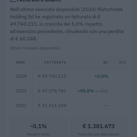
Nell'ultimo esercizio disponibile (2024) Ristorfoods
Holding Srl ha registrato un fatturato di €
49.740.215, in crescita del 5,0% rispetto
all'esercizio precedente, chiudendo con una perdita
di € 60.248.
Ultimi 3 bilanci disponibili.
ANNO
FATTURATO
Δ%
UTILE/P
2024
€ 49.740.215
+5,0%
€ 
2023
€ 47.378.781
+50,8%
€ 
vs 2021
2021
€ 31.411.694
—
-0,1%
€ 1.381.673
Margine netto
Fatturato per dipendente