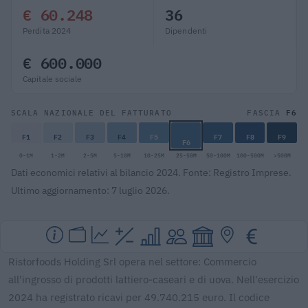
€ 60.248
36
Perdita 2024
Dipendenti
€ 600.000
Capitale sociale
F6
SCALA NAZIONALE DEL FATTURATO
FASCIA
F1
F2
F3
F4
F5
F7
F8
F9
F6
0-1M
1-2M
2-5M
5-10M
10-25M
25-50M
50-100M
100-500M
>500M
Dati economici relativi al bilancio 2024. Fonte: Registro Imprese.
Ultimo aggiornamento: 7 luglio 2026.
Ristorfoods Holding Srl opera nel settore: Commercio
all'ingrosso di prodotti lattiero-caseari e di uova. Nell'esercizio
2024 ha registrato ricavi per 49.740.215 euro. Il codice