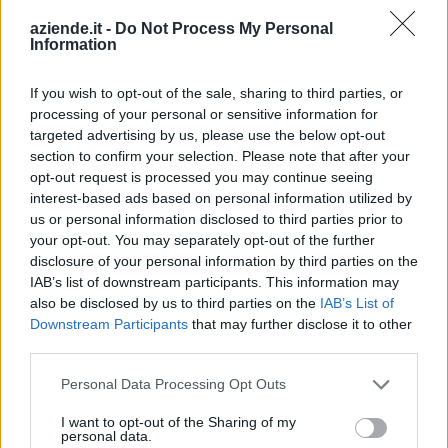
PD 137/2015 - CASEIFICIO VALDOSTANO per
aziende.it -
Do Not Process My Personal
CIORUTA MIHAELA (14/133g102148PRO)
Information
Ciclo di programmazione 2007-2013
749 euro
If you wish to opt-out of the sale, sharing to third parties, or
processing of your personal or sensitive information for
Fonte:
OpenCoesione
(Open Data, licenza CC BY 4.0). Ogni progetto e'
targeted advertising by us, please use the below opt-out
verificabile sul portale OpenCoesione. Dati aggiornati al 2026-08-02.
section to confirm your selection. Please note that after your
opt-out request is processed you may continue seeing
interest-based ads based on personal information utilized by
us or personal information disclosed to third parties prior to
your opt-out. You may separately opt-out of the further
Aiuti di Stato e contributi pubblici
disclosure of your personal information by third parties on the
Ristorfoods Holding Srl risulta beneficiaria di 30 aiuti o
IAB’s list of downstream participants. This information may
contributi pubblici per un totale di almeno 6.654.545 euro
also be disclosed by us to third parties on the
IAB’s List of
Downstream Participants
that may further disclose it to other
(2020–2026).
third parties.
2026-06-26
Personal Data Processing Opt Outs
Fondo di garanzia per le piccole e medie imprese
Banca del Mezzogiorno MedioCredito Centrale S.p.A.
I want to opt-out of the Sharing of my
200.000 euro
personal data.