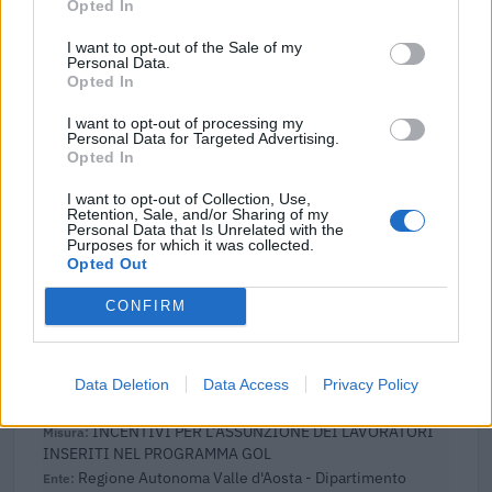
Opted In
2026-03-10
I want to opt-out of the Sale of my
Fondo di garanzia per le piccole e medie imprese
Personal Data.
Banca del Mezzogiorno MedioCredito Centrale S.p.A.
Opted In
400.000 euro
I want to opt-out of processing my
Personal Data for Targeted Advertising.
2025-04-18
Opted In
Fondo di garanzia per le piccole e medie imprese
Banca del Mezzogiorno MedioCredito Centrale S.p.A.
I want to opt-out of Collection, Use,
Retention, Sale, and/or Sharing of my
750.000 euro
Personal Data that Is Unrelated with the
Purposes for which it was collected.
Opted Out
2023-11-30
TCF: Garanzie sui prestiti per PMI e piccole
CONFIRM
imprese a media capitalizzazione
Banca del Mezzogiorno MedioCredito Centrale S.p.A.
1.000.000 euro
Data Deletion
Data Access
Privacy Policy
2023-11-22
INCENTIVI PER L’ASSUNZIONE DEI LAVORATORI
INSERITI NEL PROGRAMMA GOL
Regione Autonoma Valle d'Aosta - Dipartimento