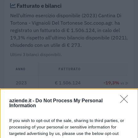
Fatturato e bilanci
Nell'ultimo esercizio disponibile (2023) Cantina Di
Tortona - Vignaioli Del Tortonese Soc.coop.agr. ha
registrato un fatturato di € 1.506.124, in calo del
19,3% rispetto all'ultimo bilancio disponibile (2021),
chiudendo con un utile di € 273.
Ultimi 3 bilanci disponibili.
ANNO
FATTURATO
Δ%
2023
€ 1.506.124
-19,3%
vs 2021
2021
€ 1.867.410
+6,2%
aziende.it -
Do Not Process My Personal
Information
2020
€ 1.758.373
—
If you wish to opt-out of the sale, sharing to third parties, or
processing of your personal or sensitive information for
0,0%
targeted advertising by us, please use the below opt-out