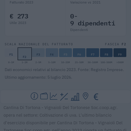
Fatturato 2023
Variazione vs 2021
€ 273
0-
9 dipendenti
Utile 2023
Dipendenti
F2
SCALA NAZIONALE DEL FATTURATO
FASCIA
F1
F3
F4
F5
F6
F7
F8
F9
F2
0-1M
1-2M
2-5M
5-10M
10-25M
25-50M
50-100M
100-500M
>500M
Dati economici relativi al bilancio 2023. Fonte: Registro Imprese.
Ultimo aggiornamento: 5 luglio 2026.
Cantina Di Tortona - Vignaioli Del Tortonese Soc.coop.agr.
opera nel settore: Coltivazione di uva. L'ultimo bilancio
d'esercizio disponibile per Cantina Di Tortona - Vignaioli Del
Tortonese Soc.coop.agr. nell'anno 2023 riporta un fatturato di