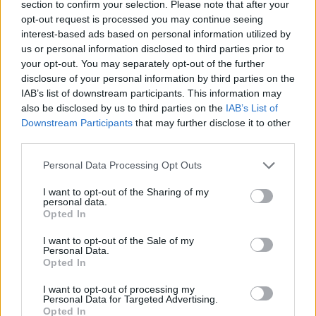
section to confirm your selection. Please note that after your
Margine netto
opt-out request is processed you may continue seeing
interest-based ads based on personal information utilized by
Indicatori calcolati dai dati dell'ultimo bilancio disponibile.
us or personal information disclosed to third parties prior to
your opt-out. You may separately opt-out of the further
disclosure of your personal information by third parties on the
IAB’s list of downstream participants. This information may
Confronto di settore
also be disclosed by us to third parties on the
IAB’s List of
Downstream Participants
that may further disclose it to other
Il fatturato di Cantina Di Tortona - Vignaioli Del Tortonese
third parties.
Soc.coop.agr. (
1.506.124 euro
) è
superiore alla
mediana
delle aziende dello stesso settore in provincia di AL
Personal Data Processing Opt Outs
(
190.961 euro
), calcolata su 60 imprese.
I want to opt-out of the Sharing of my
personal data.
Elaborazione sui bilanci depositati (Registro Imprese). Mediana per
Opted In
divisione ATECO e provincia.
I want to opt-out of the Sale of my
Personal Data.
Opted In
I want to opt-out of processing my
Dove si trova
Personal Data for Targeted Advertising.
Opted In