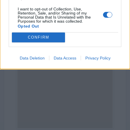
Indirizzo:
Via Muraglie Rosse 5, 15057
I want to opt-out of Collection, Use,
Retention, Sale, and/or Sharing of my
Personal Data that Is Unrelated with the
Comune:
Tortona
Purposes for which it was collected.
Opted Out
Provincia:
Alessandria
CONFIRM
Regione:
Piemonte
Data Deletion
Data Access
Privacy Policy