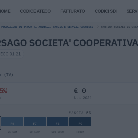
HOME
CODICE ATECO
FATTURATO
CODICI SDI
SERVI
 PRODUZIONE DI PRODOTTI ANIMALI, CACCIA E SERVIZI CONNESSI
CANTINA SOCIALE DI ORS
RSAGO SOCIETA' COOPERATIV
TECO 01.21
o (TV)
5%
€ 0
e
Utile 2024
F5
FASCIA
F6
F7
F8
F9
25-50M
50-100M
100-500M
>500M