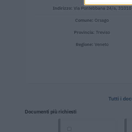
Indirizzo:
Via Pontebbana 24/a, 31010
Comune:
Orsago
Provincia:
Treviso
Regione:
Veneto
Tutti i do
Documenti più richiesti