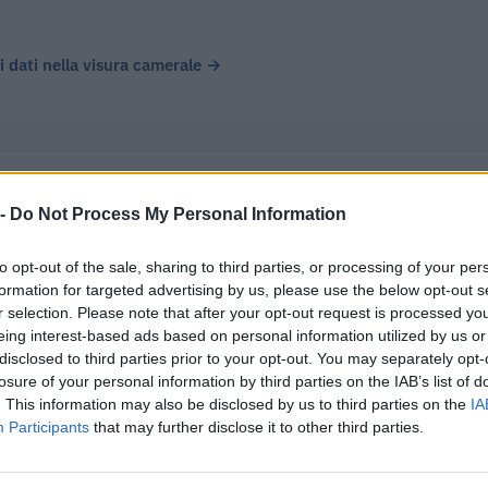
 i dati nella visura camerale →
 -
Do Not Process My Personal Information
 Sociale Di Orsago Societa' Cooperativa Agricola ha registrato
petto all'esercizio precedente, chiudendo con un utile di € 0.
to opt-out of the sale, sharing to third parties, or processing of your per
formation for targeted advertising by us, please use the below opt-out s
r selection. Please note that after your opt-out request is processed y
Δ%
UTILE/PER
eing interest-based ads based on personal information utilized by us or
disclosed to third parties prior to your opt-out. You may separately opt-
-23,5%
losure of your personal information by third parties on the IAB’s list of
. This information may also be disclosed by us to third parties on the
IA
+47,1%
Participants
that may further disclose it to other third parties.
vs 2021
—