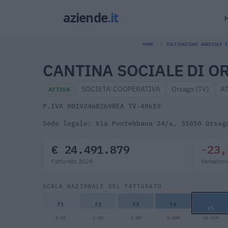
HOME
COLTIVAZIONI AGRICOLE E
CANTINA SOCIALE DI O
SOCIETA' COOPERATIVA
Orsago (TV)
A
ATTIVA
P.IVA 00192460269
REA TV-48619
Sede legale: Via Pontebbana 24/a, 31010 Orsag
€ 24.491.879
-23,
Fatturato 2024
Variazion
SCALA NAZIONALE DEL FATTURATO
F1
F2
F3
F4
F5
0-1M
1-2M
2-5M
5-10M
10-25M