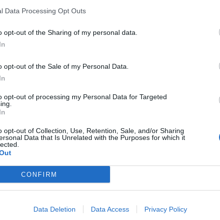
l Data Processing Opt Outs
0,0%
o opt-out of the Sharing of my personal data.
Margine netto
In
o opt-out of the Sale of my Personal Data.
In
to opt-out of processing my Personal Data for Targeted
ing.
In
ooperativa Agricola (
24.491.879 euro
) è
superiore alla
mediana del
o opt-out of Collection, Use, Retention, Sale, and/or Sharing
ersonal Data that Is Unrelated with the Purposes for which it
.969 euro
), calcolata su 135 imprese.
lected.
Out
 per divisione ATECO e provincia.
CONFIRM
Data Deletion
Data Access
Privacy Policy