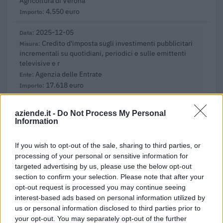
Agricoltura di Verona
4.550 euro
2025-12-05
Credito d'imposta sugli investimenti pubblicitari
incrementali su quotidiani, periodici e sulle emittenti
televisive e r
Agenzia delle Entrate
17.618 euro
2025-06-24
aziende.it -
Do Not Process My Personal
Intervento per il supporto alle imprese di micro,
Information
piccola e media dimensione nella tutela dei marchi
all’estero mediante
If you wish to opt-out of the sale, sharing to third parties, or
Unione Italiana delle Camere di Commercio
processing of your personal or sensitive information for
Industria, Artigianato e Agricoltura
targeted advertising by us, please use the below opt-out
980 euro
section to confirm your selection. Please note that after your
opt-out request is processed you may continue seeing
2025-02-14
interest-based ads based on personal information utilized by
Esonero dal versamento della contribuzione
us or personal information disclosed to third parties prior to
addizionale in favore delle imprese con specifico Ateco
your opt-out. You may separately opt-out of the further
che sospendono o ridu