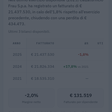
Frau S.p.a. ha registrato un fatturato di €
21.437.530, in calo dell'1,8% rispetto all'esercizio
precedente, chiudendo con una perdita di €
434.473.
Ultimi 3 bilanci disponibili.
ANNO
FATTURATO
Δ%
UTILE/P
2025
€ 21.437.530
-1,8%
€ -4
2024
€ 21.826.334
+17,8%
€ -6
vs 2021
2021
€ 18.535.310
—
-2,0%
€ 131.519
Margine netto
Fatturato per dipendente