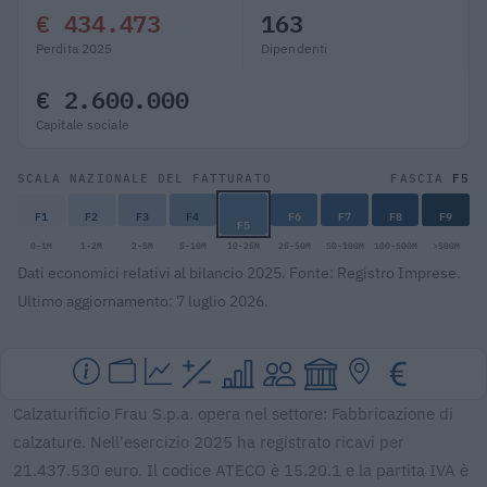
€ 434.473
163
Perdita 2025
Dipendenti
€ 2.600.000
Capitale sociale
F5
SCALA NAZIONALE DEL FATTURATO
FASCIA
F1
F2
F3
F4
F6
F7
F8
F9
F5
0-1M
1-2M
2-5M
5-10M
10-25M
25-50M
50-100M
100-500M
>500M
Dati economici relativi al bilancio 2025. Fonte: Registro Imprese.
Ultimo aggiornamento: 7 luglio 2026.
Calzaturificio Frau S.p.a. opera nel settore: Fabbricazione di
calzature. Nell'esercizio 2025 ha registrato ricavi per
21.437.530 euro. Il codice ATECO è 15.20.1 e la partita IVA è