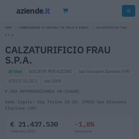
HOME
FABBRICAZIONE DI ARTICOLI IN PELLE E SIMILI
CALZATURIFICIO FRAU
S.P.A.
CALZATURIFICIO FRAU
S.P.A.
SOCIETA' PER AZIONI
San Giovanni Ilarione (VR)
ATTIVA
ATECO 15.20.1
dal 2009
P.IVA 00799810239
REA VR-158681
Sede legale: Via Torino 18-20, 37035 San Giovanni
Ilarione (VR)
€ 21.437.530
-1,8%
Fatturato 2025
Variazione