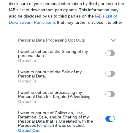
disclosure of your personal information by third parties on the
inps
IAB’s list of downstream participants. This information may
4.920 euro
also be disclosed by us to third parties on the
IAB’s List of
Downstream Participants
that may further disclose it to other
2025-01-30
third parties.
Esonero dal versamento dei contributi previdenziali
per l'assunzione di giovani lavoratori ( art. 1 comma 10-15
Personal Data Processing Opt Outs
L. 178/
inps
I want to opt-out of the Sharing of my
19.783 euro
personal data.
Opted In
2025-01-25
I want to opt-out of the Sale of my
Esonero dal versamento dei contributi previdenziali
Personal Data.
per nuove assunzioni/trasformazioni a tempo
Opted In
indeterminato nel bienni
I want to opt-out of processing my
inps
Personal Data for Targeted Advertising.
7.479 euro
Opted In
2024-10-25
I want to opt-out of Collection, Use,
Retention, Sale, and/or Sharing of my
Credito d'imposta sugli investimenti pubblicitari
Personal Data that Is Unrelated with the
incrementali su quotidiani, periodici e sulle emittenti
Purposes for which it was collected.
televisive e r
Opted Out