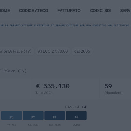
HOME
CODICE ATECO
FATTURATO
CODICI SDI
SERVI
ONE DI APPARECCHIATURE ELETTRICHE ED APPARECCHIATURE PER USO DOMESTICO NON ELETTRICHE
onte Di Piave (TV)
ATECO 27.90.03
dal 2005
i Piave (TV)
€ 555.130
59
Utile 2024
Dipendenti
F4
FASCIA
F6
F7
F8
F9
25-50M
50-100M
100-500M
>500M