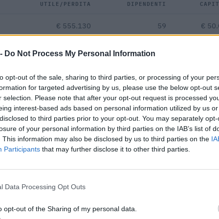
UTILE/PERDITA
DIPENDENTI
CAPI
€ 555.130
59
€ 50
€ 960.538
—
 -
Do Not Process My Personal Information
€ 765.849
—
€ 50
to opt-out of the sale, sharing to third parties, or processing of your per
formation for targeted advertising by us, please use the below opt-out s
r selection. Please note that after your opt-out request is processed y
€ 154.448
eing interest-based ads based on personal information utilized by us or
disclosed to third parties prior to your opt-out. You may separately opt-
Fatturato per dipendente
losure of your personal information by third parties on the IAB’s list of
. This information may also be disclosed by us to third parties on the
IA
Participants
that may further disclose it to other third parties.
l Data Processing Opt Outs
ntributi pubblici per un totale di 269.978 euro (2021–2026).
o opt-out of the Sharing of my personal data.