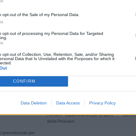
In
ENTE CONCEDENTE
IMPOR
ori con almeno
o opt-out of the Sale of my Personal Data.
re dodici mesi e di
INPS
3.174 
In
to opt-out of processing my Personal Data for Targeted
i previdenziali per
ing.
glio 2022 ( art. 1 ,
inps
2.082 
In
o opt-out of Collection, Use, Retention, Sale, and/or Sharing
ersonal Data that Is Unrelated with the Purposes for which it
i previdenziali per
lected.
glio 2022 ( art. 1 ,
inps
1.250 
Out
CONFIRM
i previdenziali per
empo indeterminato
inps
3.788 
Data Deletion
Data Access
Privacy Policy
Presidenza del Consiglio dei
Ministri - Dipartimento per lo sport
20.000
della Presiden
i previdenziali per