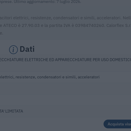
Imprese. Ultimo aggiornamento: 7 luglio 2026.
citori elettrici, resistenze, condensatori e simili, acceleratori. Nell
ce ATECO è 27.90.03 e la partita IVA è 03984740260. Calorflex S.r.l
e.
Dati
ECCHIATURE ELETTRICHE ED APPARECCHIATURE PER USO DOMESTIC
lettrici, resistenze, condensatori e simili, acceleratori
A' LIMITATA
Acquista vis