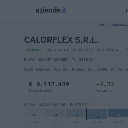
HOME
FABBRICAZI
CALORFLEX S.R.L.
SOCIETA' A RESPONSABILITA' LIMITATA
P
ATTIVA
P.IVA 03984740260
REA TV-313511
Sede legale: Via San Romano 29, 31047 Ponte D
€ 9.112.449
+4,3%
Fatturato 2024
Variazione
SCALA NAZIONALE DEL FATTURATO
F1
F2
F3
F5
F4
0-1M
1-2M
2-5M
5-10M
10-25M