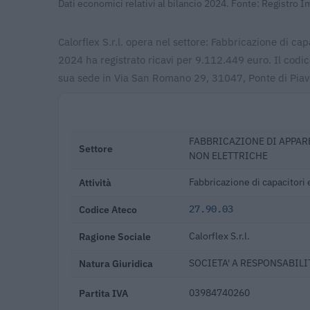
Dati economici relativi al bilancio 2024. Fonte: Registro 
Calorflex S.r.l. opera nel settore: Fabbricazione di capa
2024 ha registrato ricavi per 9.112.449 euro. Il codi
sua sede in Via San Romano 29, 31047, Ponte di Piav
FABBRICAZIONE DI APPAR
Settore
NON ELETTRICHE
Attività
Fabbricazione di capacitori e
Codice Ateco
27.90.03
Ragione Sociale
Calorflex S.r.l.
Natura Giuridica
SOCIETA' A RESPONSABILIT
Partita IVA
03984740260