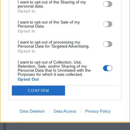
I want to opt-out of the Sharing of my
personal data.
Opted In
I want to opt-out of the Sale of my
Personal Data.
Opted In
I want to opt-out of processing my
Tutti i documenti e servizi disponibili →
Personal Data for Targeted Advertising.
Opted In
Documenti più richiesti
I want to opt-out of Collection, Use,
Retention, Sale, and/or Sharing of my
Visure Camerali - Società di Persone
Personal Data that Is Unrelated with the
Purposes for which it was collected.
Opted Out
€ 5,39 IVA inclusa
CONFIRM
Visure Camerali - Storico Società di Persone
Data Deletion
Data Access
Privacy Policy
€ 6,98 IVA inclusa