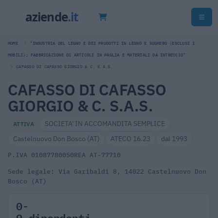
HOME
"INDUSTRIA DEL LEGNO E DEI PRODOTTI IN LEGNO E SUGHERO (ESCLUSI I
MOBILI); FABBRICAZIONE DI ARTICOLI IN PAGLIA E MATERIALI DA INTRECCIO"
CAFASSO DI CAFASSO GIORGIO & C. S.A.S.
CAFASSO DI CAFASSO
GIORGIO & C. S.A.S.
SOCIETA' IN ACCOMANDITA SEMPLICE
ATTIVA
Castelnuovo Don Bosco (AT)
ATECO 16.23
dal 1993
P.IVA 01087780050
REA AT-77710
Sede legale: Via Garibaldi 8, 14022 Castelnuovo Don
Bosco (AT)
0-
9 dipendenti