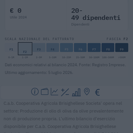
€ 0
20-
49 dipendenti
Utile 2024
Dipendenti
F2
SCALA NAZIONALE DEL FATTURATO
FASCIA
F1
F3
F4
F5
F6
F7
F8
F9
F2
0-1M
1-2M
2-5M
5-10M
10-25M
25-50M
50-100M
100-500M
>500M
Dati economici relativi al bilancio 2024. Fonte: Registro Imprese.
Ultimo aggiornamento: 5 luglio 2026.
C.a.b. Cooperativa Agricola Brisighellese Societa' opera nel
settore: Produzione di olio di oliva da olive prevalentemente
non di produzione propria. L'ultimo bilancio d'esercizio
disponibile per C.a.b. Cooperativa Agricola Brisighellese