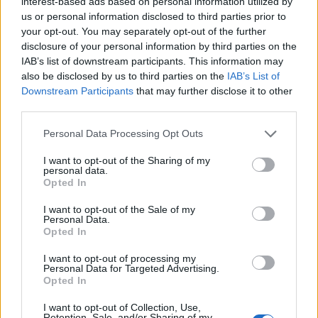
interest-based ads based on personal information utilized by
us or personal information disclosed to third parties prior to
your opt-out. You may separately opt-out of the further
disclosure of your personal information by third parties on the
Confronto di settore
IAB’s list of downstream participants. This information may
also be disclosed by us to third parties on the
IAB’s List of
Il fatturato di C.a.b. Cooperativa Agricola Brisighellese
Downstream Participants
that may further disclose it to other
Societa' (
1.744.528 euro
) è
inferiore alla
mediana delle
third parties.
aziende dello stesso settore in provincia di RA
Personal Data Processing Opt Outs
(
3.549.442 euro
), calcolata su 65 imprese.
I want to opt-out of the Sharing of my
Elaborazione sui bilanci depositati (Registro Imprese). Mediana per
personal data.
divisione ATECO e provincia.
Opted In
I want to opt-out of the Sale of my
Personal Data.
Opted In
Dove si trova
I want to opt-out of processing my
Personal Data for Targeted Advertising.
Opted In
Indirizzo:
Via Strada 2, 48013
I want to opt-out of Collection, Use,
Comune:
Brisighella
Retention, Sale, and/or Sharing of my