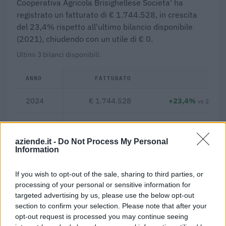
Cooperativa Agricola Brisighellese Societa' ha
registrato un fatturato di € 1.744.528, in crescita
del 23,4% rispetto all'ultimo bilancio disponibile
(2021), chiudendo con un utile di € 0.
Ultimi 3 bilanci disponibili.
ANNO
FATTURATO
Δ%
2024
€ 1.744.528
+23,4%
vs 2021
2021
€ 1.413.909
+7,9%
aziende.it -
Do Not Process My Personal
2020
€ 1.310.154
—
Information
If you wish to opt-out of the sale, sharing to third parties, or
0,0%
processing of your personal or sensitive information for
targeted advertising by us, please use the below opt-out
Margine netto
section to confirm your selection. Please note that after your
opt-out request is processed you may continue seeing
Indicatori calcolati dai dati dell'ultimo bilancio disponibile.