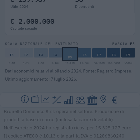
Utile 2024
Dipendenti
€ 2.000.000
Capitale sociale
F5
SCALA NAZIONALE DEL FATTURATO
FASCIA
F1
F2
F3
F4
F6
F7
F8
F9
F5
0-1M
1-2M
2-5M
5-10M
10-25M
25-50M
50-100M
100-500M
>500M
Dati economici relativi al bilancio 2024. Fonte: Registro Imprese.
Ultimo aggiornamento: 7 luglio 2026.
Brunello Domenico S.r.l. opera nel settore: Produzione di
prodotti a base di carne (inclusa la carne di volatili).
Nell'esercizio 2024 ha registrato ricavi per 15.325.127 euro.
Il codice ATECO è 10.13 e la partita IVA è 01286860240.