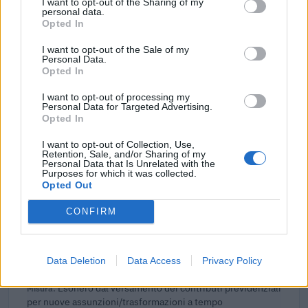
I want to opt-out of the Sharing of my
personal data.
2026-03-06
Opted In
Fondo di garanzia per le piccole e medie imprese
I want to opt-out of the Sale of my
Banca del Mezzogiorno MedioCredito Centrale S.p.A.
Personal Data.
68.800 euro
Opted In
2026-02-26
I want to opt-out of processing my
Personal Data for Targeted Advertising.
BANDO FIERE INTERNAZIONALI 2025
Opted In
Camera di Commercio, Industria, Artigianato e
Agricoltura di Vicenza
I want to opt-out of Collection, Use,
Retention, Sale, and/or Sharing of my
2.700 euro
Personal Data that Is Unrelated with the
Purposes for which it was collected.
2026-02-19
Opted Out
Relazione Previsionale e Programmatica 2024
CONFIRM
Camera di Commercio, Industria, Artigianato e
Agricoltura di Vicenza
399 euro
Data Deletion
Data Access
Privacy Policy
2026-02-03
Esonero dal versamento dei contributi previdenziali
per nuove assunzioni/trasformazioni a tempo