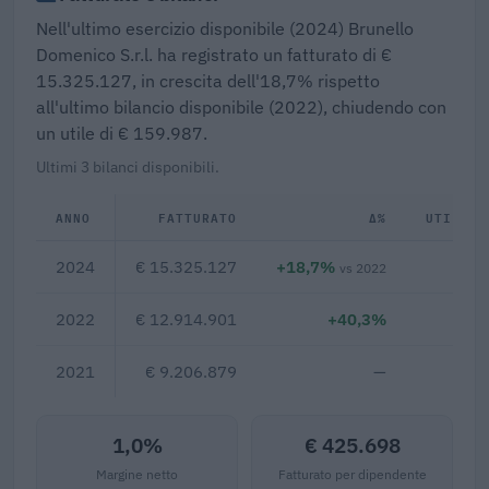
Nell'ultimo esercizio disponibile (2024) Brunello
Domenico S.r.l. ha registrato un fatturato di €
15.325.127, in crescita dell'18,7% rispetto
all'ultimo bilancio disponibile (2022), chiudendo con
un utile di € 159.987.
Ultimi 3 bilanci disponibili.
ANNO
FATTURATO
Δ%
UTILE/P
2024
€ 15.325.127
+18,7%
€ 1
vs 2022
2022
€ 12.914.901
+40,3%
€ 
2021
€ 9.206.879
—
1,0%
€ 425.698
Margine netto
Fatturato per dipendente