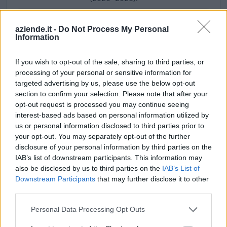
2026-06-17
aziende.it -
Do Not Process My Personal
Regolamento per i fondi interprofessionali per la
Information
formazione continua per la concessioni di aiuti di stato
esentati ai s
FONDO FOR.TE
If you wish to opt-out of the sale, sharing to third parties, or
816 euro
processing of your personal or sensitive information for
targeted advertising by us, please use the below opt-out
2026-06-16
section to confirm your selection. Please note that after your
Regolamento per i fondi interprofessionali per la
opt-out request is processed you may continue seeing
formazione continua per la concessioni di aiuti di stato
interest-based ads based on personal information utilized by
esentati ai s
us or personal information disclosed to third parties prior to
FONDO FOR.TE
your opt-out. You may separately opt-out of the further
2.448 euro
disclosure of your personal information by third parties on the
IAB’s list of downstream participants. This information may
2026-06-15
also be disclosed by us to third parties on the
IAB’s List of
Downstream Participants
that may further disclose it to other
Regolamento per i fondi interprofessionali per la
formazione continua per la concessioni di aiuti di stato
third parties.
esentati ai s
Personal Data Processing Opt Outs
FONDO FOR.TE
2.448 euro