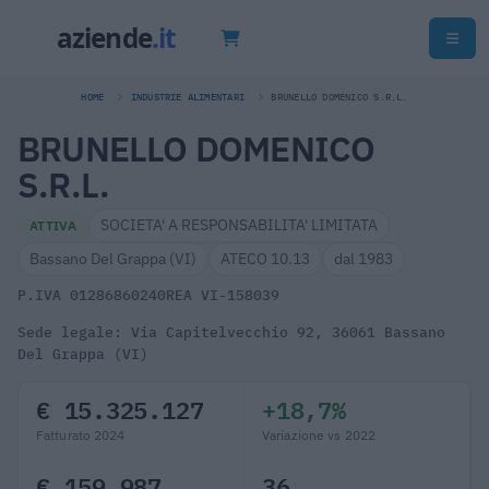
HOME
INDUSTRIE ALIMENTARI
BRUNELLO DOMENICO S.R.L.
BRUNELLO DOMENICO
S.R.L.
SOCIETA' A RESPONSABILITA' LIMITATA
ATTIVA
Bassano Del Grappa (VI)
ATECO 10.13
dal 1983
P.IVA 01286860240
REA VI-158039
Sede legale: Via Capitelvecchio 92, 36061 Bassano
Del Grappa (VI)
€ 15.325.127
+18,7%
Fatturato 2024
Variazione vs 2022
€ 159.987
36