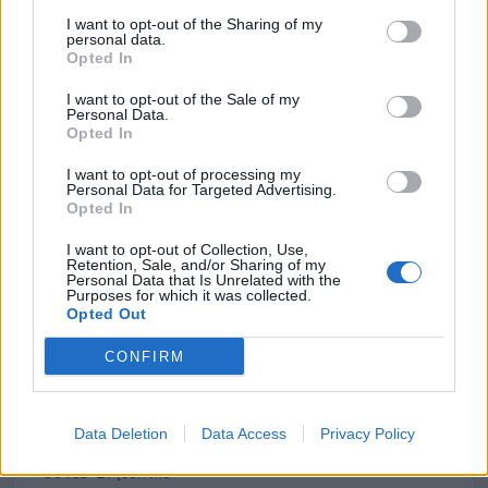
Fondo di garanzia per le piccole e medie imprese
I want to opt-out of the Sharing of my
Banca del Mezzogiorno MedioCredito Centrale S.p.A.
personal data.
n.d.
Opted In
I want to opt-out of the Sale of my
2023-06-16
Personal Data.
TCF: Garanzie sui prestiti per PMI e piccole
Opted In
imprese a media capitalizzazione
Banca del Mezzogiorno MedioCredito Centrale S.p.A.
I want to opt-out of processing my
Personal Data for Targeted Advertising.
671.310 euro
Opted In
2023-05-30
I want to opt-out of Collection, Use,
Retention, Sale, and/or Sharing of my
Contributo a fondo perduto [e modifiche ai sensi
Personal Data that Is Unrelated with the
della decisione SA. 62668 e decisione C(2022) 171 final)
Purposes for which it was collected.
SA 101076)
Opted Out
agenzia delle entrate
CONFIRM
32.009 euro
2023-04-17
esenzioni fiscali e crediti d'imposta adottati a
Data Deletion
Data Access
Privacy Policy
seguito della crisi economica causata dall'epidemia di
COVID-19 [con mo