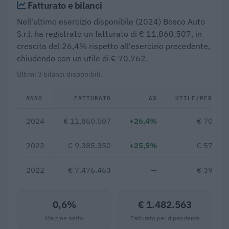
Fatturato e bilanci
Nell'ultimo esercizio disponibile (2024) Bosco Auto
S.r.l. ha registrato un fatturato di € 11.860.507, in
crescita del 26,4% rispetto all'esercizio precedente,
chiudendo con un utile di € 70.762.
Ultimi 3 bilanci disponibili.
ANNO
FATTURATO
Δ%
UTILE/PERDITA
2024
€ 11.860.507
+26,4%
€ 70.762
2023
€ 9.385.350
+25,5%
€ 57.956
2022
€ 7.476.463
—
€ 39.250
0,6%
€ 1.482.563
Margine netto
Fatturato per dipendente