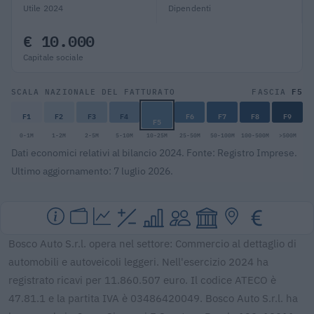
Utile 2024
Dipendenti
€ 10.000
Capitale sociale
F5
SCALA NAZIONALE DEL FATTURATO
FASCIA
F1
F2
F3
F4
F6
F7
F8
F9
F5
0-1M
1-2M
2-5M
5-10M
10-25M
25-50M
50-100M
100-500M
>500M
Dati economici relativi al bilancio 2024. Fonte: Registro Imprese.
Ultimo aggiornamento: 7 luglio 2026.
Bosco Auto S.r.l. opera nel settore: Commercio al dettaglio di
automobili e autoveicoli leggeri. Nell'esercizio 2024 ha
registrato ricavi per 11.860.507 euro. Il codice ATECO è
47.81.1 e la partita IVA è 03486420049. Bosco Auto S.r.l. ha