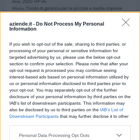
2025-09-05
Fondo di garanzia per le piccole e medie imprese
Banca del Mezzogiorno MedioCredito Centrale S.p.A.
150.000 euro
aziende.it -
Do Not Process My Personal
Information
2024-11-12
Fondo di garanzia per le piccole e medie imprese
If you wish to opt-out of the sale, sharing to third parties, or
Banca del Mezzogiorno MedioCredito Centrale S.p.A.
processing of your personal or sensitive information for
160.000 euro
targeted advertising by us, please use the below opt-out
section to confirm your selection. Please note that after your
2024-11-12
opt-out request is processed you may continue seeing
Fondo di garanzia per le piccole e medie imprese
interest-based ads based on personal information utilized by
Banca del Mezzogiorno MedioCredito Centrale S.p.A.
us or personal information disclosed to third parties prior to
280.000 euro
your opt-out. You may separately opt-out of the further
disclosure of your personal information by third parties on the
2024-09-24
IAB’s list of downstream participants. This information may
Fondo di garanzia per le piccole e medie imprese
also be disclosed by us to third parties on the
IAB’s List of
Banca del Mezzogiorno MedioCredito Centrale S.p.A.
Downstream Participants
that may further disclose it to other
80.000 euro
third parties.
Personal Data Processing Opt Outs
2023-06-20