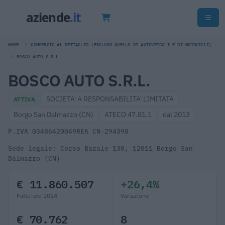
HOME
COMMERCIO AL DETTAGLIO (ESCLUSO QUELLO DI AUTOVEICOLI E DI MOTOCICLI)
BOSCO AUTO S.R.L.
BOSCO AUTO S.R.L.
SOCIETA' A RESPONSABILITA' LIMITATA
ATTIVA
Borgo San Dalmazzo (CN)
ATECO 47.81.1
dal 2013
P.IVA 03486420049
REA CN-294398
Sede legale: Corso Barale 130, 12011 Borgo San
Dalmazzo (CN)
€ 11.860.507
+26,4%
Fatturato 2024
Variazione
€ 70.762
8