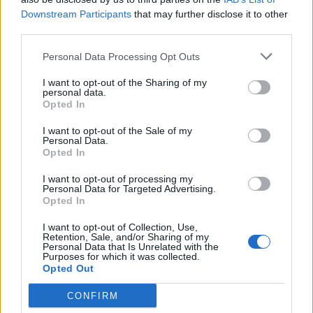
FAVORE DELL'ATTIVITA' di GARANZIA FIDI
Downstream Participants
that may further disclose it to other
CONFIDI TRENTINO IMPRESE - SOCIETA'
third parties.
COOPERATIVA
Personal Data Processing Opt Outs
15.300 euro
I want to opt-out of the Sharing of my
2025-10-02
personal data.
Regolamento per i fondi interprofessionali per la
Opted In
formazione continua per la concessioni di aiuti di stato
esentati ai s
I want to opt-out of the Sale of my
Personal Data.
Fondo artigianato formazione
Opted In
580 euro
I want to opt-out of processing my
Personal Data for Targeted Advertising.
2025-06-23
Opted In
PAT - Aiuti alle imprese L.P. n. 6/99 – ID Misura CE
SA.40795
I want to opt-out of Collection, Use,
Provincia Autonoma di Trento
Retention, Sale, and/or Sharing of my
Personal Data that Is Unrelated with the
7.741 euro
Purposes for which it was collected.
Opted Out
2024-09-24
PAT Aiuti alle imprese L.P. 6/99 per INTERVENTI A
CONFIRM
FAVORE DELL'ATTIVITA' di GARANZIA FIDI