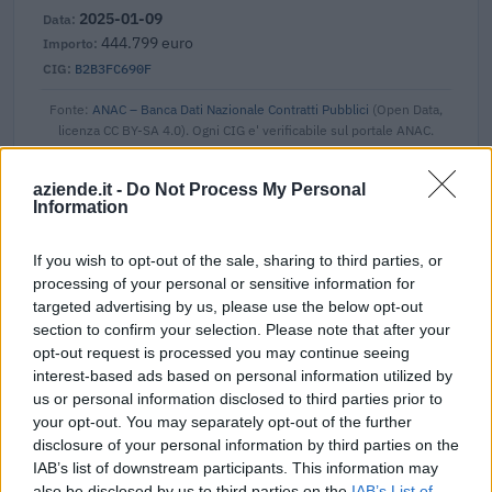
2025-01-09
444.799 euro
B2B3FC690F
Fonte:
ANAC – Banca Dati Nazionale Contratti Pubblici
(Open Data,
licenza CC BY-SA 4.0). Ogni CIG e' verificabile sul portale ANAC.
aziende.it -
Do Not Process My Personal
Information
Aiuti di Stato e contributi pubblici
If you wish to opt-out of the sale, sharing to third parties, or
Borz S.r.l. risulta beneficiaria di 20 aiuti o contributi pubblici
processing of your personal or sensitive information for
per un totale di almeno 1.176.692 euro (2020–2026).
targeted advertising by us, please use the below opt-out
section to confirm your selection. Please note that after your
2026-06-22
opt-out request is processed you may continue seeing
PAT_Aiuto annuale Crescita Trentino - L.P. 6/2023
interest-based ads based on personal information utilized by
Provincia Autonoma di Trento
us or personal information disclosed to third parties prior to
36.125 euro
your opt-out. You may separately opt-out of the further
disclosure of your personal information by third parties on the
2026-05-14
IAB’s list of downstream participants. This information may
PAT Aiuti alle imprese L.P. 6/99 per INTERVENTI A
also be disclosed by us to third parties on the
IAB’s List of