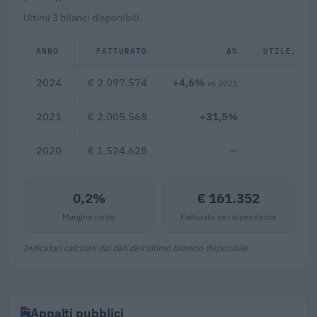
Ultimi 3 bilanci disponibili.
ANNO
FATTURATO
Δ%
UTILE/PER
2024
€ 2.097.574
+4,6%
€ 4
vs 2021
2021
€ 2.005.568
+31,5%
2020
€ 1.524.628
—
0,2%
€ 161.352
Margine netto
Fatturato per dipendente
Indicatori calcolati dai dati dell'ultimo bilancio disponibile.
Appalti pubblici