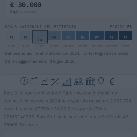
€ 30.000
Capitale sociale
F3
SCALA NAZIONALE DEL FATTURATO
FASCIA
F1
F2
F4
F5
F6
F7
F8
F9
F3
0-1M
1-2M
2-5M
5-10M
10-25M
25-50M
50-100M
100-500M
>500M
Dati economici relativi al bilancio 2024. Fonte: Registro Imprese.
Ultimo aggiornamento: 8 luglio 2026.
Borz S.r.l. opera nel settore: Fabbricazione di mobili da
cucina. Nell'esercizio 2024 ha registrato ricavi per 2.097.574
euro. Il codice ATECO è 31.00.2 e la partita IVA è
02389140225. Borz S.r.l. ha la sua sede in Via Del Garda 42,
38068, Rovereto.