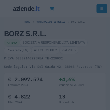
HOME
FABBRICAZIONE DI MOBILI
BORZ S.R.L.
BORZ S.R.L.
SOCIETA' A RESPONSABILITA' LIMITATA
ATTIVA
Rovereto (TN)
ATECO 31.00.2
dal 2015
P.IVA 02389140225
REA TN-220932
Sede legale: Via Del Garda 42, 38068 Rovereto (TN)
€ 2.097.574
+4,6%
Fatturato 2024
Variazione vs 2021
€ 4.822
13
Utile 2024
Dipendenti