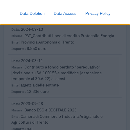
CONFIDI TRENTINO IMPRESE - SOCIETA'
COOPERATIVA
Data Deletion
Data Access
Privacy Policy
15.300 euro
2024-09-10
PAT_Contributi linee di credito Protocollo Energia
Provincia Autonoma di Trento
8.850 euro
2024-03-11
Contributo a fondo perduto "perequativo"
[decisione su SA.100155 e modifiche (estensione
temporale al 30.6.22) ai sensi
agenzia delle entrate
12.336 euro
2023-09-28
Bando ESG e DIGITALE 2023
Camera di Commercio Industria Artigianato e
Agricoltura di Trento
n.d.