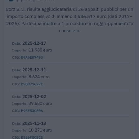
Borz S.r.l. risulta aggiudicataria di 36 appalti pubblici per un
importo complessivo di almeno 3.586.517 euro (dati 2017–
2025). Partecipa inoltre a 1 procedure in raggruppamento o
consorzio.
2025-12-17
11.980 euro
B9A6E07493
2025-12-11
8.624 euro
B98971627E
2025-12-02
39.680 euro
B95F53CE06
2025-11-18
10.271 euro
B926F0CBCE