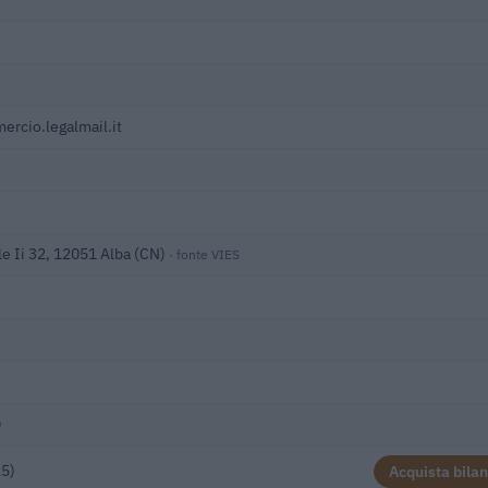
rcio.legalmail.it
le Ii 32, 12051 Alba (CN)
· fonte VIES
)
25)
Acquista bilan