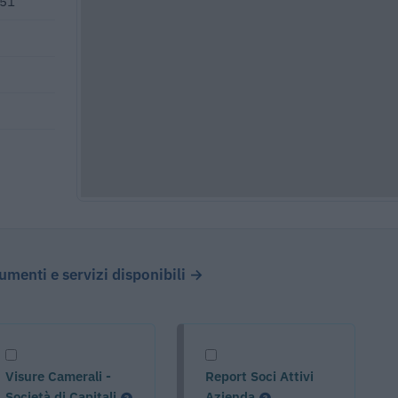
051
cumenti e servizi disponibili →
Visure Camerali -
Report Soci Attivi
Società di Capitali
Azienda