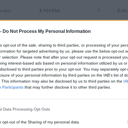
€ 523.816
7
€ 25
vs 2022
—
€ 541.601
7
€ 25
 -
Do Not Process My Personal Information
€ 631.516
to opt-out of the sale, sharing to third parties, or processing of your per
Fatturato per dipendente
formation for targeted advertising by us, please use the below opt-out s
r selection. Please note that after your opt-out request is processed y
eing interest-based ads based on personal information utilized by us or
disclosed to third parties prior to your opt-out. You may separately opt-
losure of your personal information by third parties on the IAB’s list of
. This information may also be disclosed by us to third parties on the
IA
Participants
that may further disclose it to other third parties.
tributi pubblici per un totale di 94.744 euro (2021–2026).
l Data Processing Opt Outs
ENTE CONCEDENTE
IMPOR
ionali per la formazione
o opt-out of the Sharing of my personal data.
FONDO FOR.TE
14.579
 stato esentati ai s