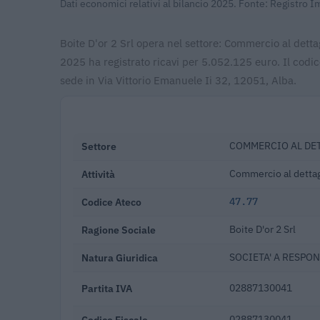
Dati economici relativi al bilancio 2025. Fonte: Registro 
Boite D'or 2 Srl opera nel settore: Commercio al dettagli
2025 ha registrato ricavi per 5.052.125 euro. Il codi
sede in Via Vittorio Emanuele Ii 32, 12051, Alba.
Settore
COMMERCIO AL DET
Attività
Commercio al dettagli
Codice Ateco
47.77
Ragione Sociale
Boite D'or 2 Srl
Natura Giuridica
SOCIETA' A RESPON
Partita IVA
02887130041
Codice Fiscale
02887130041