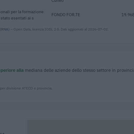
Cuneo
ionali per la formazione
FONDO FOR.TE
19.968
 stato esentati ai s
 (RNA)
– Open Data, licenza IODL 2.0. Dati aggiornati al 2026-07-02.
periore alla
mediana delle aziende dello stesso settore in provinci
 per divisione ATECO e provincia.