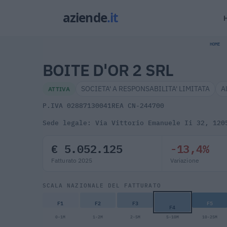
HOME
BOITE D'OR 2 SRL
SOCIETA' A RESPONSABILITA' LIMITATA
A
ATTIVA
P.IVA 02887130041
REA CN-244700
Sede legale: Via Vittorio Emanuele Ii 32, 120
€ 5.052.125
-13,4%
Fatturato 2025
Variazione
SCALA NAZIONALE DEL FATTURATO
F1
F2
F3
F5
F4
0-1M
1-2M
2-5M
5-10M
10-25M