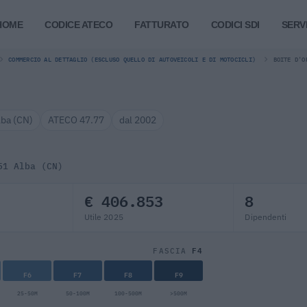
HOME
CODICE ATECO
FATTURATO
CODICI SDI
SERVI
COMMERCIO AL DETTAGLIO (ESCLUSO QUELLO DI AUTOVEICOLI E DI MOTOCICLI)
BOITE D'O
lba (CN)
ATECO 47.77
dal 2002
51 Alba (CN)
€ 406.853
8
Utile 2025
Dipendenti
F4
FASCIA
F6
F7
F8
F9
25-50M
50-100M
100-500M
>500M