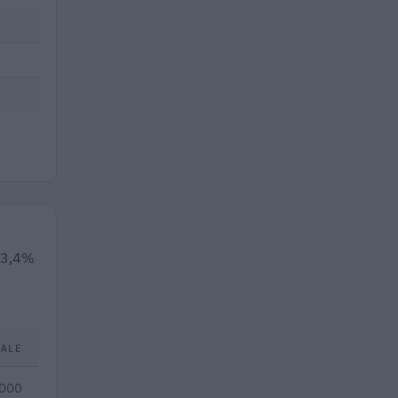
 13,4%
TALE
.000