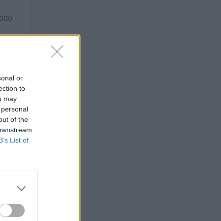
.000
.000
sonal or
ection to
ou may
 personal
out of the
 downstream
B’s List of
TO
 euro