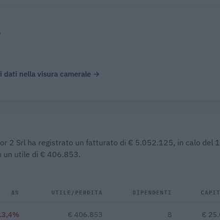
)
 i dati nella visura camerale →
'or 2 Srl ha registrato un fatturato di € 5.052.125, in calo del
 un utile di € 406.853.
Δ%
UTILE/PERDITA
DIPENDENTI
CAPI
13,4%
€ 406.853
8
€ 25