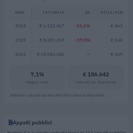
ANNO
FATTURATO
Δ%
UTILE/PERDITA
2024
€ 6.532.467
-21,1%
€ 463.918
2023
€ 8.283.269
-17,5%
€ 244.272
2022
€ 10.043.586
—
€ 369.711
7,1%
€ 186.642
Margine netto
Fatturato per dipendente
Indicatori calcolati dai dati dell'ultimo bilancio disponibile.
Appalti pubblici
Boggeri S.p.a. risulta aggiudicataria di 112 appalti pubblici