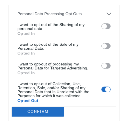
2026-02-23
third parties.
Voucher certificazioni PMI per competitività e
sostenibilità
Personal Data Processing Opt Outs
UNIONE REGIONALE DELLE CAMERE DI COMMERCIO
I want to opt-out of the Sharing of my
INDUSTRIA ARTIGIANATO AGRICOLTURA DEL
personal data.
12.180 euro
Opted In
2025-12-19
I want to opt-out of the Sale of my
Personal Data.
Fondo di garanzia per le piccole e medie imprese
Opted In
Banca del Mezzogiorno MedioCredito Centrale S.p.A.
280.000 euro
I want to opt-out of processing my
Personal Data for Targeted Advertising.
Opted In
2025-07-22
Avviso Pubblico ISI 2023
I want to opt-out of Collection, Use,
INAIL - Direzione Centrale Prevenzione
Retention, Sale, and/or Sharing of my
Personal Data that Is Unrelated with the
97.771 euro
Purposes for which it was collected.
Opted Out
2025-07-08
Fondo di garanzia per le piccole e medie imprese
CONFIRM
Banca del Mezzogiorno MedioCredito Centrale S.p.A.
400.000 euro