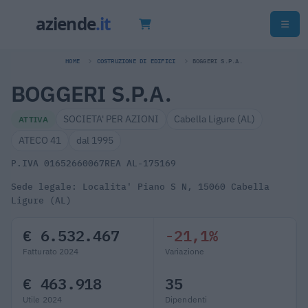
HOME
COSTRUZIONE DI EDIFICI
BOGGERI S.P.A.
BOGGERI S.P.A.
SOCIETA' PER AZIONI
Cabella Ligure (AL)
ATTIVA
ATECO 41
dal 1995
P.IVA 01652660067
REA AL-175169
Sede legale: Localita' Piano S N, 15060 Cabella
Ligure (AL)
€ 6.532.467
-21,1%
Fatturato 2024
Variazione
€ 463.918
35
Utile 2024
Dipendenti