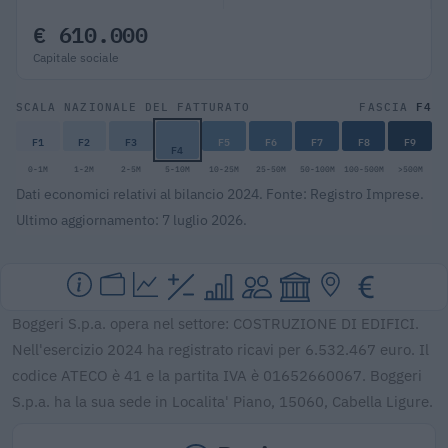
€ 610.000
Capitale sociale
F4
SCALA NAZIONALE DEL FATTURATO
FASCIA
F1
F2
F3
F5
F6
F7
F8
F9
F4
0-1M
1-2M
2-5M
5-10M
10-25M
25-50M
50-100M
100-500M
>500M
Dati economici relativi al bilancio 2024. Fonte: Registro Imprese.
Ultimo aggiornamento: 7 luglio 2026.
Boggeri S.p.a. opera nel settore: COSTRUZIONE DI EDIFICI.
Nell'esercizio 2024 ha registrato ricavi per 6.532.467 euro. Il
codice ATECO è 41 e la partita IVA è 01652660067. Boggeri
S.p.a. ha la sua sede in Localita' Piano, 15060, Cabella Ligure.