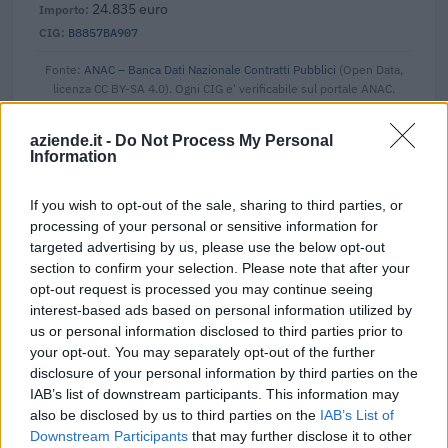
24.835 euro
B8857BA907
Fonte:
ANAC – Banca Dati Nazionale Contratti Pubblici
(Open Data,
licenza CC BY-SA 4.0). Ogni CIG e' verificabile sul portale ANAC.
aziende.it -
Do Not Process My Personal
Information
Aiuti di Stato e contributi pubblici
If you wish to opt-out of the sale, sharing to third parties, or
Boggeri S.p.a. risulta beneficiaria di 35 aiuti o contributi
processing of your personal or sensitive information for
pubblici per un totale di 12.706.703 euro (2020–2026).
targeted advertising by us, please use the below opt-out
section to confirm your selection. Please note that after your
2026-03-03
opt-out request is processed you may continue seeing
Nuova Sabatini - Finanziamenti per l'acquisto di
interest-based ads based on personal information utilized by
nuovi macchinari, impianti e attrezzature da parte delle
us or personal information disclosed to third parties prior to
piccole e medi
your opt-out. You may separately opt-out of the further
Ministero delle Imprese e del Made in Italy -
disclosure of your personal information by third parties on the
Dipartimento per le politiche per
IAB’s list of downstream participants. This information may
13.042 euro
also be disclosed by us to third parties on the
IAB’s List of
Downstream Participants
that may further disclose it to other