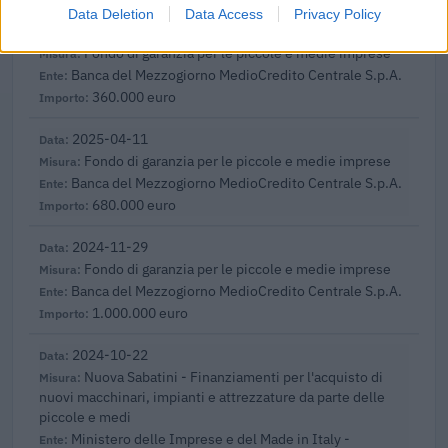
Data Deletion
Data Access
Privacy Policy
2025-04-11
Fondo di garanzia per le piccole e medie imprese
Banca del Mezzogiorno MedioCredito Centrale S.p.A.
360.000 euro
2025-04-11
Fondo di garanzia per le piccole e medie imprese
Banca del Mezzogiorno MedioCredito Centrale S.p.A.
680.000 euro
2024-11-29
Fondo di garanzia per le piccole e medie imprese
Banca del Mezzogiorno MedioCredito Centrale S.p.A.
1.000.000 euro
2024-10-22
Nuova Sabatini - Finanziamenti per l'acquisto di
nuovi macchinari, impianti e attrezzature da parte delle
piccole e medi
Ministero delle Imprese e del Made in Italy -