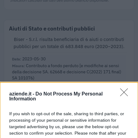
Aiuti di Stato e contributi pubblici
Biser - S.r.l. risulta beneficiaria di 6 aiuti o contributi
pubblici per un totale di 683.848 euro (2020–2023).
2023-05-30
Contributo a fondo perduto [e modifiche ai sensi
della decisione SA. 62668 e decisione C(2022) 171 final)
SA 101076)
agenzia delle entrate
28.709 euro
aziende.it -
Do Not Process My Personal
Information
2023-03-29
esenzioni fiscali e crediti d'imposta adottati a
If you wish to opt-out of the sale, sharing to third parties, or
seguito della crisi economica causata dall'epidemia di
processing of your personal or sensitive information for
COVID-19 [con mo
targeted advertising by us, please use the below opt-out
agenzia delle entrate
section to confirm your selection. Please note that after your
1.774 euro