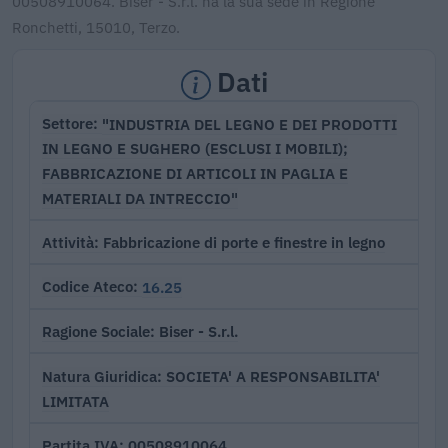
00508910064. Biser - S.r.l. ha la sua sede in Regione
Ronchetti, 15010, Terzo.
Dati
"INDUSTRIA DEL LEGNO E DEI PRODOTTI
Settore
IN LEGNO E SUGHERO (ESCLUSI I MOBILI);
FABBRICAZIONE DI ARTICOLI IN PAGLIA E
MATERIALI DA INTRECCIO"
Fabbricazione di porte e finestre in legno
Attività
16.25
Codice Ateco
Biser - S.r.l.
Ragione Sociale
SOCIETA' A RESPONSABILITA'
Natura Giuridica
LIMITATA
00508910064
Partita IVA