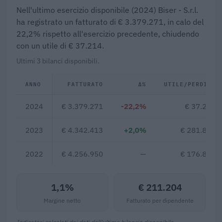
Nell'ultimo esercizio disponibile (2024) Biser - S.r.l.
ha registrato un fatturato di € 3.379.271, in calo del
22,2% rispetto all'esercizio precedente, chiudendo
con un utile di € 37.214.
Ultimi 3 bilanci disponibili.
ANNO
FATTURATO
Δ%
UTILE/PERDITA
2024
€ 3.379.271
-22,2%
€ 37.214
2023
€ 4.342.413
+2,0%
€ 281.811
2022
€ 4.256.950
—
€ 176.879
1,1%
€ 211.204
Margine netto
Fatturato per dipendente
Indicatori calcolati dai dati dell'ultimo bilancio disponibile.