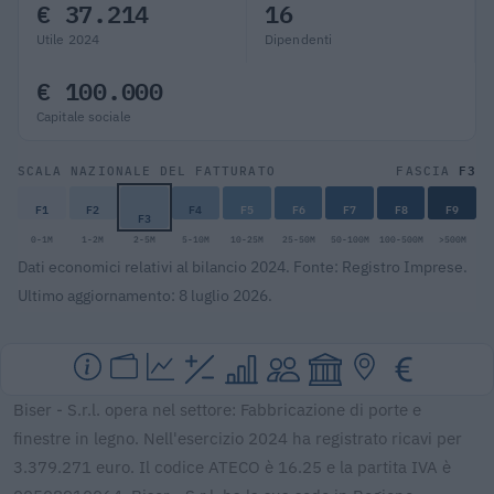
€ 37.214
16
Utile 2024
Dipendenti
€ 100.000
Capitale sociale
F3
SCALA NAZIONALE DEL FATTURATO
FASCIA
F1
F2
F4
F5
F6
F7
F8
F9
F3
0-1M
1-2M
2-5M
5-10M
10-25M
25-50M
50-100M
100-500M
>500M
Dati economici relativi al bilancio 2024. Fonte: Registro Imprese.
Ultimo aggiornamento: 8 luglio 2026.
Biser - S.r.l. opera nel settore: Fabbricazione di porte e
finestre in legno. Nell'esercizio 2024 ha registrato ricavi per
3.379.271 euro. Il codice ATECO è 16.25 e la partita IVA è