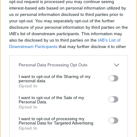
opt-out request is processed you may continue seeing
interest-based ads based on personal information utilized by
2022-12-20
us or personal information disclosed to third parties prior to
Buono fiere ai sensi dell'articolo 25-bis del
your opt-out. You may separately opt-out of the further
decreto-legge del 17 maggio 2022 n. 50
disclosure of your personal information by third parties on the
Ministero delle Imprese e del Made in Italy -
IAB’s list of downstream participants. This information may
Dipartimento per le politiche per
also be disclosed by us to third parties on the
IAB’s List of
6.431 euro
Downstream Participants
that may further disclose it to other
third parties.
2021-02-26
Fondo di garanzia per le piccole e medie imprese
Personal Data Processing Opt Outs
Banca del Mezzogiorno MedioCredito Centrale S.p.A.
I want to opt-out of the Sharing of my
240.400 euro
personal data.
Opted In
2020-11-30
COVID-19: Fondo di garanzia PMI Aiuto di stato SA.
I want to opt-out of the Sale of my
Personal Data.
56966 (2020/N)
Opted In
Banca del Mezzogiorno MedioCredito Centrale S.p.A.
101.781 euro
I want to opt-out of processing my
Personal Data for Targeted Advertising.
Opted In
2020-11-30
COVID-19: Fondo di garanzia PMI Aiuto di stato SA.