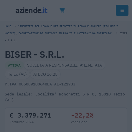
HOME
"INDUSTRIA DEL LEGNO E DEI PRODOTTI IN LEGNO E SUGHERO (ESCLUSI I
MOBILI); FABBRICAZIONE DI ARTICOLI IN PAGLIA E MATERIALI DA INTRECCIO"
BISER
- S.R.L.
BISER - S.R.L.
SOCIETA' A RESPONSABILITA' LIMITATA
ATTIVA
Terzo (AL)
ATECO 16.25
P.IVA 00508910064
REA AL-121733
Sede legale: Localita' Ronchetti S N C, 15010 Terzo
(AL)
€ 3.379.271
-22,2%
Fatturato 2024
Variazione