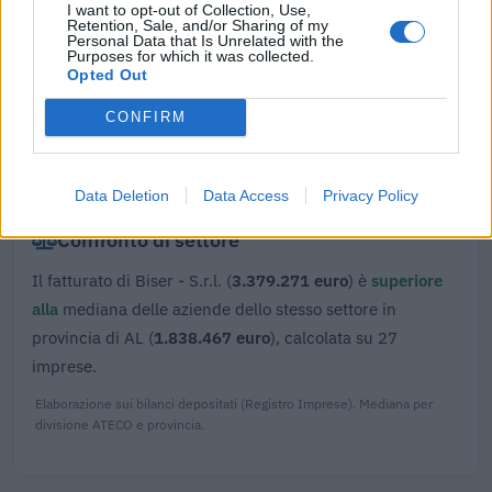
I want to opt-out of Collection, Use,
56966 (2020/N)
Retention, Sale, and/or Sharing of my
Personal Data that Is Unrelated with the
Banca del Mezzogiorno MedioCredito Centrale S.p.A.
Purposes for which it was collected.
304.753 euro
Opted Out
Fonte:
Registro Nazionale Aiuti di Stato (RNA)
– Open Data, licenza
CONFIRM
IODL 2.0. Dati aggiornati al 2026-07-02.
Data Deletion
Data Access
Privacy Policy
Confronto di settore
Il fatturato di Biser - S.r.l. (
3.379.271 euro
) è
superiore
alla
mediana delle aziende dello stesso settore in
provincia di AL (
1.838.467 euro
), calcolata su 27
imprese.
Elaborazione sui bilanci depositati (Registro Imprese). Mediana per
divisione ATECO e provincia.