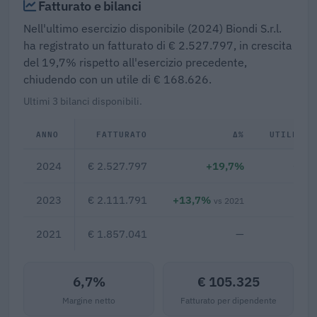
Fatturato e bilanci
Nell'ultimo esercizio disponibile (2024) Biondi S.r.l.
ha registrato un fatturato di € 2.527.797, in crescita
del 19,7% rispetto all'esercizio precedente,
chiudendo con un utile di € 168.626.
Ultimi 3 bilanci disponibili.
ANNO
FATTURATO
Δ%
UTILE/PE
2024
€ 2.527.797
+19,7%
€ 16
2023
€ 2.111.791
+13,7%
€ 
vs 2021
2021
€ 1.857.041
—
6,7%
€ 105.325
Margine netto
Fatturato per dipendente