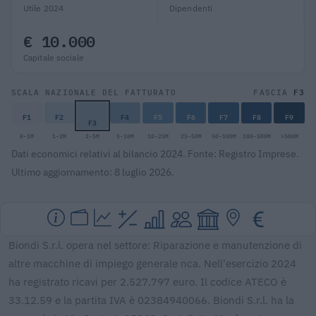
Utile 2024
Dipendenti
€ 10.000
Capitale sociale
F3
SCALA NAZIONALE DEL FATTURATO
FASCIA
F1
F2
F4
F5
F6
F7
F8
F9
F3
0-1M
1-2M
2-5M
5-10M
10-25M
25-50M
50-100M
100-500M
>500M
Dati economici relativi al bilancio 2024. Fonte: Registro Imprese.
Ultimo aggiornamento: 8 luglio 2026.
Biondi S.r.l. opera nel settore: Riparazione e manutenzione di
altre macchine di impiego generale nca. Nell'esercizio 2024
ha registrato ricavi per 2.527.797 euro. Il codice ATECO è
33.12.59 e la partita IVA è 02384940066. Biondi S.r.l. ha la