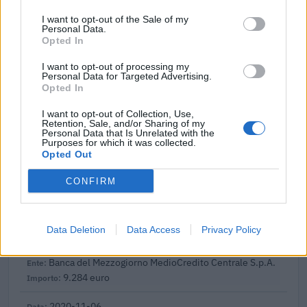
2021-06-22
GARANZIA DEL FONDO A VALERE SULLA SEZIONE
I want to opt-out of the Sale of my
Personal Data.
SPECIALE DI CUI ALL’ARTICOLO 56 DEL DECRETO-LEGGE
Opted In
DEL 17 MARZO 2020 N. 18
Banca del Mezzogiorno MedioCredito Centrale S.p.A.
I want to opt-out of processing my
16.847 euro
Personal Data for Targeted Advertising.
Opted In
2020-12-11
I want to opt-out of Collection, Use,
GARANZIA DEL FONDO A VALERE SULLA SEZIONE
Retention, Sale, and/or Sharing of my
SPECIALE DI CUI ALL’ARTICOLO 56 DEL DECRETO-LEGGE
Personal Data that Is Unrelated with the
Purposes for which it was collected.
DEL 17 MARZO 2020 N. 18
Opted Out
Banca del Mezzogiorno MedioCredito Centrale S.p.A.
3.024 euro
CONFIRM
2020-12-11
GARANZIA DEL FONDO A VALERE SULLA SEZIONE
Data Deletion
Data Access
Privacy Policy
SPECIALE DI CUI ALL’ARTICOLO 56 DEL DECRETO-LEGGE
DEL 17 MARZO 2020 N. 18
Banca del Mezzogiorno MedioCredito Centrale S.p.A.
9.284 euro
2020-11-06