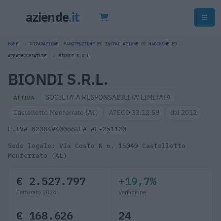
HOME
RIPARAZIONE, MANUTENZIONE ED INSTALLAZIONE DI MACCHINE ED
APPARECCHIATURE
BIONDI S.R.L.
BIONDI S.R.L.
SOCIETA' A RESPONSABILITA' LIMITATA
ATTIVA
Castelletto Monferrato (AL)
ATECO 33.12.59
dal 2012
P.IVA 02384940066
REA AL-251120
Sede legale: Via Coste N 6, 15040 Castelletto
Monferrato (AL)
€ 2.527.797
+19,7%
Fatturato 2024
Variazione
€ 168.626
24