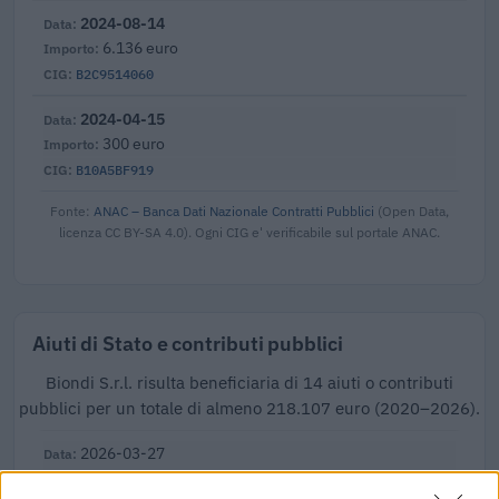
2024-08-14
6.136 euro
B2C9514060
2024-04-15
300 euro
B10A5BF919
Fonte:
ANAC – Banca Dati Nazionale Contratti Pubblici
(Open Data,
licenza CC BY-SA 4.0). Ogni CIG e' verificabile sul portale ANAC.
Aiuti di Stato e contributi pubblici
Biondi S.r.l. risulta beneficiaria di 14 aiuti o contributi
pubblici per un totale di almeno 218.107 euro (2020–2026).
2026-03-27
Fondo di garanzia per le piccole e medie imprese