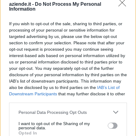
Banca del Mezzogiorno MedioCredito Centrale S.p.A.
aziende.it -
Do Not Process My Personal
25.000 euro
Information
2026-03-27
If you wish to opt-out of the sale, sharing to third parties, or
Fondo di garanzia per le piccole e medie imprese
processing of your personal or sensitive information for
Banca del Mezzogiorno MedioCredito Centrale S.p.A.
targeted advertising by us, please use the below opt-out
80.000 euro
section to confirm your selection. Please note that after your
opt-out request is processed you may continue seeing
2023-04-07
interest-based ads based on personal information utilized by
esenzioni fiscali e crediti d'imposta adottati a
us or personal information disclosed to third parties prior to
seguito della crisi economica causata dall'epidemia di
your opt-out. You may separately opt-out of the further
COVID-19 [con mo
disclosure of your personal information by third parties on the
agenzia delle entrate
IAB’s list of downstream participants. This information may
3.042 euro
also be disclosed by us to third parties on the
IAB’s List of
Downstream Participants
that may further disclose it to other
2022-04-30
third parties.
COVID-19: Fondo di garanzia PMI - Modifica
SA.56966, SA.57625, SA.59655
Personal Data Processing Opt Outs
Banca del Mezzogiorno MedioCredito Centrale S.p.A.
I want to opt-out of the Sharing of my
75.835 euro
personal data.
Opted In