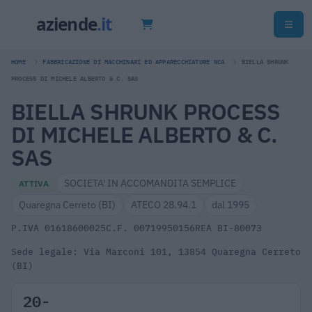
HOME
FABBRICAZIONE DI MACCHINARI ED APPARECCHIATURE NCA
BIELLA SHRUNK
PROCESS DI MICHELE ALBERTO & C. SAS
BIELLA SHRUNK PROCESS
DI MICHELE ALBERTO & C.
SAS
SOCIETA' IN ACCOMANDITA SEMPLICE
ATTIVA
Quaregna Cerreto (BI)
ATECO 28.94.1
dal 1995
P.IVA 01618600025
C.F. 00719950156
REA BI-80073
Sede legale: Via Marconi 101, 13854 Quaregna Cerreto
(BI)
20-