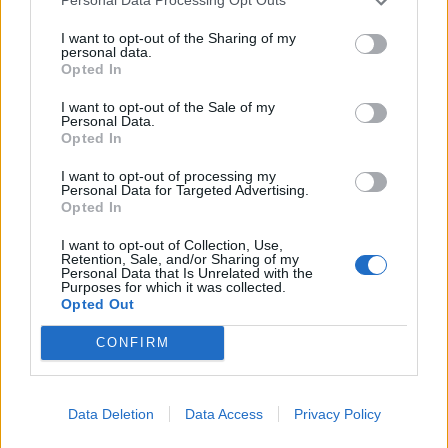
Personal Data Processing Opt Outs
I want to opt-out of the Sharing of my
personal data.
Opted In
I want to opt-out of the Sale of my
Personal Data.
Opted In
I want to opt-out of processing my
Personal Data for Targeted Advertising.
Opted In
Tutti i documenti e servizi disponibili →
I want to opt-out of Collection, Use,
Documenti più richiesti
Retention, Sale, and/or Sharing of my
Personal Data that Is Unrelated with the
Purposes for which it was collected.
Visure Camerali - Società di Persone
Opted Out
€ 5,39 IVA inclusa
CONFIRM
Data Deletion
Data Access
Privacy Policy
Visure Camerali - Storico Società di Persone