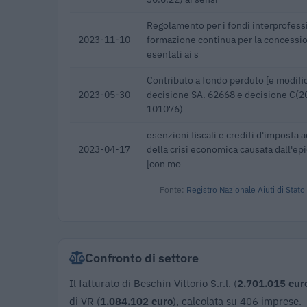
Regolamento per i fondi interprofessi
2023-11-10
formazione continua per la concessioni
esentati ai s
Contributo a fondo perduto [e modific
2023-05-30
decisione SA. 62668 e decisione C(20
101076)
esenzioni fiscali e crediti d'imposta a
2023-04-17
della crisi economica causata dall'e
[con mo
Fonte:
Registro Nazionale Aiuti di Stato
Confronto di settore
Il fatturato di Beschin Vittorio S.r.l. (
2.701.015 eur
di VR (
1.084.102 euro
), calcolata su 406 imprese.