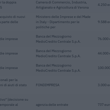
r la doppia
Camera di Commercio, Industria,
4.250 e
25
Artigianato e Agricoltura di Verona
acquisto di nuovi
Ministero delle Imprese e del Made
a parte delle
in Italy - Dipartimento per le
9.588 e
politiche per
Banca del Mezzogiorno
edie imprese
76.000 
MedioCredito Centrale S.p.A.
Banca del Mezzogiorno
edie imprese
44.000 
MedioCredito Centrale S.p.A.
Banca del Mezzogiorno
edie imprese
100.000
MedioCredito Centrale S.p.A.
onali per la
 di aiuti di stato
FONDIMPRESA
3.000 e
ivo" [decisione su
emporale al
agenzia delle entrate
737 eur