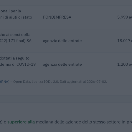
onali per la
 di aiuti di stato
FONDIMPRESA
5.999 e
he ai sensi della
22) 171 final) SA
agenzia delle entrate
18.017 
dottati a seguito
pidemia di COVID-19
agenzia delle entrate
1.200 e
 (RNA)
– Open Data, licenza IODL 2.0. Dati aggiornati al 2026-07-02.
o
) è
superiore alla
mediana delle aziende dello stesso settore in pr