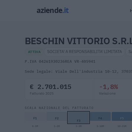
BESCHIN VITTORIO S.R.
SOCIETA' A RESPONSABILITA' LIMITATA
S
ATTIVA
P.IVA 04261930236
REA VR-405941
Sede legale: Viale Dell'industria 10-12, 3703
€ 2.701.015
-1,8%
Fatturato 2025
Variazione
SCALA NAZIONALE DEL FATTURATO
F1
F2
F4
F5
F3
0-1M
1-2M
2-5M
5-10M
10-25M