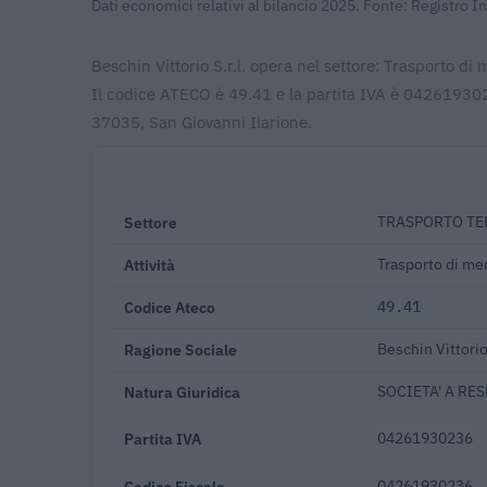
Dati economici relativi al bilancio 2025. Fonte: Registro 
Beschin Vittorio S.r.l. opera nel settore: Trasporto di
Il codice ATECO è 49.41 e la partita IVA è 04261930236
37035, San Giovanni Ilarione.
Settore
TRASPORTO TE
Attività
Trasporto di mer
Codice Ateco
49.41
Ragione Sociale
Beschin Vittorio 
Natura Giuridica
SOCIETA' A RE
Partita IVA
04261930236
Codice Fiscale
04261930236