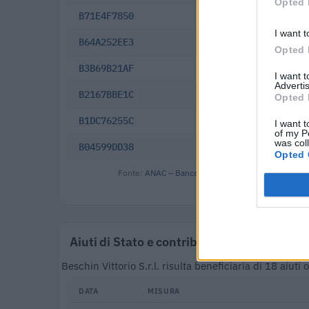
Opted 
B71E4F7850
2025-04-09
I want t
B64A252EE3
2025-03-25
Opted 
B3B69B21AF
2024-12-17
I want 
Advertis
B2167BBE1C
2024-06-10
Opted 
B1DC76255C
2024-05-29
I want t
of my P
was col
B04599DD38
2024-02-16
Opted 
Fonte:
ANAC – Banca Dati Nazionale Contratti Pubbl
Aiuti di Stato e contributi pubblici
Beschin Vittorio S.r.l. risulta beneficiaria di 18 aiu
DATA
MISURA