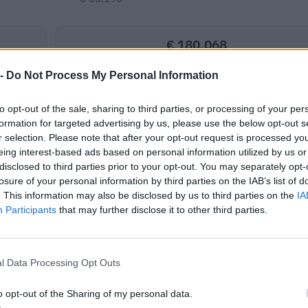
€ 180.068
Fatturato per dipendente
 -
Do Not Process My Personal Information
to opt-out of the sale, sharing to third parties, or processing of your per
formation for targeted advertising by us, please use the below opt-out s
r selection. Please note that after your opt-out request is processed y
eing interest-based ads based on personal information utilized by us or
disclosed to third parties prior to your opt-out. You may separately opt-
9 appalti pubblici per un importo complessivo di 245.062 euro (dati
losure of your personal information by third parties on the IAB’s list of
. This information may also be disclosed by us to third parties on the
IA
2025).
Participants
that may further disclose it to other third parties.
IMPORTO AGGIUDICATO
27.000 euro
l Data Processing Opt Outs
15.880 euro
o opt-out of the Sharing of my personal data.
70.000 euro