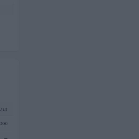
TALE
.000
—