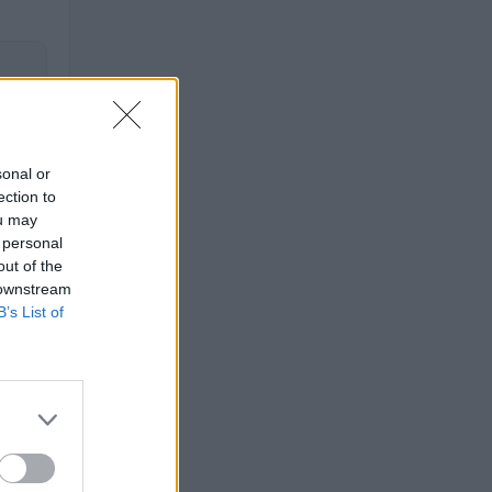
sonal or
ection to
ou may
 personal
out of the
 2024–
 downstream
B’s List of