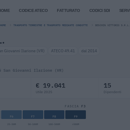
HOME
CODICE ATECO
FATTURATO
CODICI SDI
SERVI
HOME
TRASPORTO TERRESTRE E TRASPORTO MEDIANTE CONDOTTE
BESCHIN VITTORIO S.R.L
L.
an Giovanni Ilarione (VR)
ATECO 49.41
dal 2014
5 San Giovanni Ilarione (VR)
€ 19.041
15
Utile 2025
Dipendenti
F3
FASCIA
F6
F7
F8
F9
25-50M
50-100M
100-500M
>500M