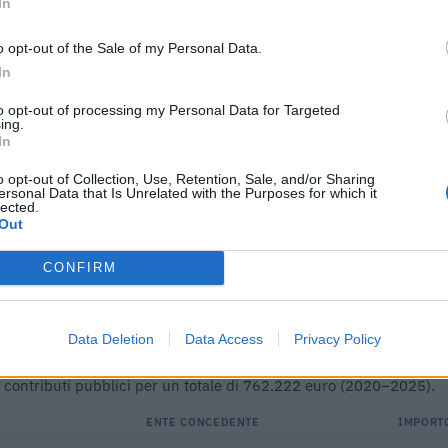
In
19.550 euro
o opt-out of the Sale of my Personal Data.
39.000 euro
In
17.132 euro
to opt-out of processing my Personal Data for Targeted
ing.
39.000 euro
In
5.000 euro
o opt-out of Collection, Use, Retention, Sale, and/or Sharing
ersonal Data that Is Unrelated with the Purposes for which it
lected.
12.500 euro
Out
ici
(Open Data, licenza CC BY-SA 4.0). Ogni CIG e' verificabile sul portale ANAC.
CONFIRM
Data Deletion
Data Access
Privacy Policy
ti o contributi pubblici per un totale di 762.222 euro (2020–2025).
ENTE CONCEDENTE
IMPORT