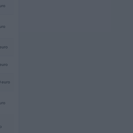
uro
uro
euro
euro
 euro
uro
o