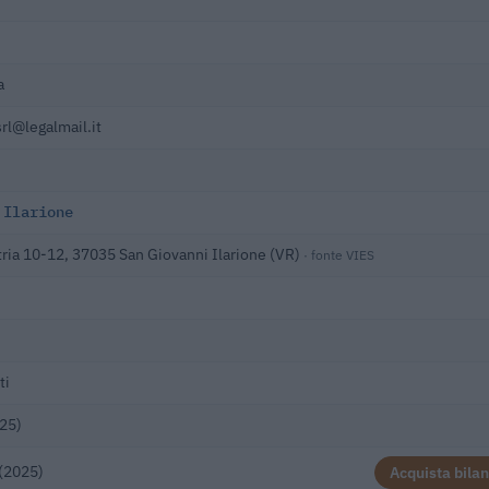
a
rl@legalmail.it
 Ilarione
stria 10-12, 37035 San Giovanni Ilarione (VR)
· fonte VIES
ti
25)
(2025)
Acquista bilan