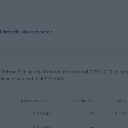
 i dati nella visura camerale →
Vittorio S.r.l. ha registrato un fatturato di € 2.701.015, in calo
udendo con un utile di € 19.041.
UTILE/PERDITA
DIPENDENTI
CAPI
€ 19.041
15
€ 100
€ 35.190
—