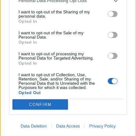
Relazione Previsionale e Programmatica 2025
Personal Data Processing Opt Outs
Camera di Commercio, Industria, Artigianato e
I want to opt-out of the Sharing of my
Agricoltura di Vicenza
personal data.
529 euro
Opted In
2026-02-19
I want to opt-out of the Sale of my
Personal Data.
Relazione Previsionale e Programmatica 2024
Opted In
Camera di Commercio, Industria, Artigianato e
Agricoltura di Vicenza
I want to opt-out of processing my
Personal Data for Targeted Advertising.
351 euro
Opted In
2026-02-03
I want to opt-out of Collection, Use,
Relazione Previsionale e Programmatica 2024
Retention, Sale, and/or Sharing of my
Personal Data that Is Unrelated with the
Camera di Commercio, Industria, Artigianato e
Purposes for which it was collected.
Agricoltura di Vicenza
Opted Out
447 euro
CONFIRM
2026-02-03
Esonero dal versamento dei contributi previdenziali
per nuove assunzioni/trasformazioni a tempo
Data Deletion
Data Access
Privacy Policy
indeterminato nel bienni
inps