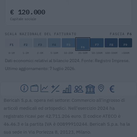
€ 120.000
Capitale sociale
F6
SCALA NAZIONALE DEL FATTURATO
FASCIA
F1
F2
F3
F4
F5
F7
F8
F9
F6
0-1M
1-2M
2-5M
5-10M
10-25M
25-50M
50-100M
100-500M
>500M
Dati economici relativi al bilancio 2024. Fonte: Registro Imprese.
Ultimo aggiornamento: 7 luglio 2026.
Bericah S.p.a. opera nel settore: Commercio all'ingrosso di
articoli medicali ed ortopedici. Nell'esercizio 2024 ha
registrato ricavi per 42.711.206 euro. Il codice ATECO è
46.46.3 e la partita IVA è 00899910244. Bericah S.p.a. ha la
sua sede in Via Porlezza 8, 20123, Milano.