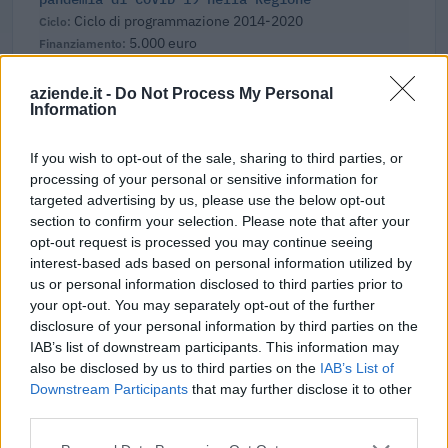
Ciclo di programmazione 2014-2020
5.000 euro
Fonte:
OpenCoesione
(Open Data, licenza CC BY 4.0). Ogni progetto e'
aziende.it -
Do Not Process My Personal
verificabile sul portale OpenCoesione. Dati aggiornati al 2026-08-09.
Information
If you wish to opt-out of the sale, sharing to third parties, or
processing of your personal or sensitive information for
Aiuti di Stato e contributi pubblici
targeted advertising by us, please use the below opt-out
section to confirm your selection. Please note that after your
Bericah S.p.a. risulta beneficiaria di 43 aiuti o contributi
opt-out request is processed you may continue seeing
pubblici per un totale di 4.920.783 euro (2020–2026).
interest-based ads based on personal information utilized by
us or personal information disclosed to third parties prior to
2026-06-09
your opt-out. You may separately opt-out of the further
Relazione Previsionale e Programmatica 2025
disclosure of your personal information by third parties on the
Camera di Commercio, Industria, Artigianato e
IAB’s list of downstream participants. This information may
Agricoltura di Vicenza
also be disclosed by us to third parties on the
IAB’s List of
244 euro
Downstream Participants
that may further disclose it to other
third parties.
2026-06-05