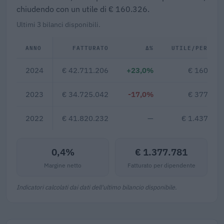
chiudendo con un utile di € 160.326.
Ultimi 3 bilanci disponibili.
ANNO
FATTURATO
Δ%
UTILE/PERDITA
2024
€ 42.711.206
+23,0%
€ 160.326
2023
€ 34.725.042
-17,0%
€ 377.374
2022
€ 41.820.232
—
€ 1.437.206
0,4%
€ 1.377.781
Margine netto
Fatturato per dipendente
Indicatori calcolati dai dati dell'ultimo bilancio disponibile.