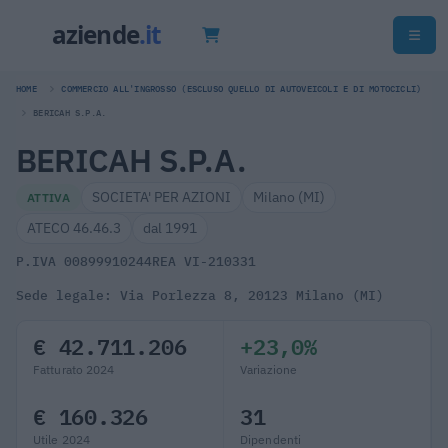
HOME
COMMERCIO ALL'INGROSSO (ESCLUSO QUELLO DI AUTOVEICOLI E DI MOTOCICLI)
BERICAH S.P.A.
BERICAH S.P.A.
SOCIETA' PER AZIONI
Milano (MI)
ATTIVA
ATECO 46.46.3
dal 1991
P.IVA 00899910244
REA VI-210331
Sede legale: Via Porlezza 8, 20123 Milano (MI)
€ 42.711.206
+23,0%
Fatturato 2024
Variazione
€ 160.326
31
Utile 2024
Dipendenti