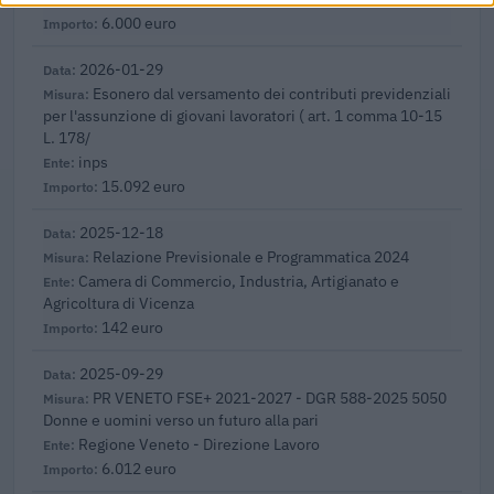
6.000 euro
2026-01-29
Esonero dal versamento dei contributi previdenziali
per l'assunzione di giovani lavoratori ( art. 1 comma 10-15
L. 178/
inps
15.092 euro
2025-12-18
Relazione Previsionale e Programmatica 2024
Camera di Commercio, Industria, Artigianato e
Agricoltura di Vicenza
142 euro
2025-09-29
PR VENETO FSE+ 2021-2027 - DGR 588-2025 5050
Donne e uomini verso un futuro alla pari
Regione Veneto - Direzione Lavoro
6.012 euro