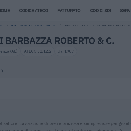
HOME
CODICE ATECO
FATTURATO
CODICI SDI
SERVI
ME
ALTRE INDUSTRIE MANIFATTURIERE
BARBAZZA F.LLI S.A.S. DI BARBAZZA ROBERTO &
DI BARBAZZA ROBERTO & C.
lenza (AL)
ATECO 32.12.2
dal 1989
L)
l settore: Lavorazione di pietre preziose e semipreziose per gioiell
a partita IVA di Barbazza F.lli S.a.s. Di Barbazza Roberto & C. è