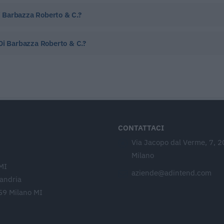
Di Barbazza Roberto & C.?
. Di Barbazza Roberto & C.?
CONTATTACI
Via Jacopo dal Verme, 7, 
Milano
MI
aziende@adintend.com
sandria
59 Milano MI