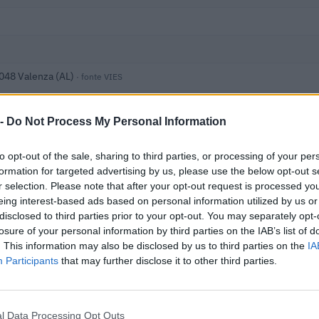
048 Valenza (AL)
· fonte VIES
 -
Do Not Process My Personal Information
to opt-out of the sale, sharing to third parties, or processing of your per
formation for targeted advertising by us, please use the below opt-out s
r selection. Please note that after your opt-out request is processed y
 i dati nella visura camerale →
eing interest-based ads based on personal information utilized by us or
disclosed to third parties prior to your opt-out. You may separately opt-
losure of your personal information by third parties on the IAB’s list of
. This information may also be disclosed by us to third parties on the
IA
Participants
that may further disclose it to other third parties.
l Data Processing Opt Outs