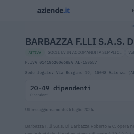
HO
BARBAZZA F.LLI S.A.S. 
SOCIETA' IN ACCOMANDITA SEMPLICE
Va
ATTIVA
P.IVA 01418620066
REA AL-159557
Sede legale: Via Bergamo 19, 15048 Valenza (A
20-49 dipendenti
Dipendenti
Ultimo aggiornamento: 5 luglio 2026.
Barbazza F.lli S.a.s. Di Barbazza Roberto & C. opera ne
uso industriale. Il codice ateco utilizzato è 32.12.2. L