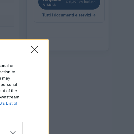
€ 5,39 IVA inclusa
visura
Tutti i documenti e servizi →
sonal or
ection to
ou may
 personal
out of the
 downstream
B’s List of