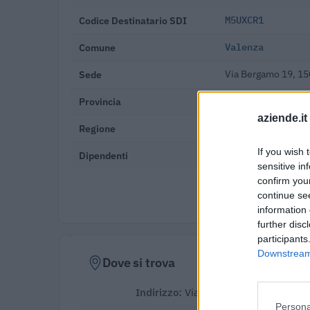
Codice Destinatario SDI
M5UXCR1
Comune
Valenza
Sede
Via Bergamo 19, 15
Provincia
Alessandria
aziende.it
Regione
Piemonte
If you wish 
Dipendenti
20-49 dipendenti
sensitive in
confirm you
Verifica
continue se
information 
further disc
participants
Downstream 
Dove si trova
Indirizzo:
Via Bergamo 19, 15048
Persona