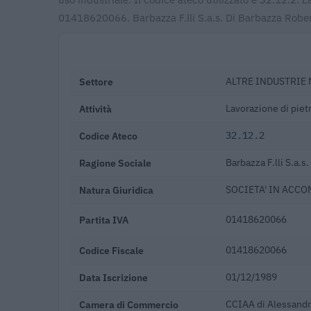
01418620066. Barbazza F.lli S.a.s. Di Barbazza Rober
Settore
ALTRE INDUSTRIE
Attività
Lavorazione di piet
Codice Ateco
32.12.2
Ragione Sociale
Barbazza F.lli S.a.s
Natura Giuridica
SOCIETA' IN ACC
Partita IVA
01418620066
Codice Fiscale
01418620066
Data Iscrizione
01/12/1989
Camera di Commercio
CCIAA di Alessandr