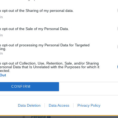
o opt-out of the Sharing of my personal data.
In
o opt-out of the Sale of my Personal Data.
In
to opt-out of processing my Personal Data for Targeted
ing.
In
o opt-out of Collection, Use, Retention, Sale, and/or Sharing
ersonal Data that Is Unrelated with the Purposes for which it
lected.
cumenti e servizi disponibili →
Out
CONFIRM
 -
Visure Camerali -
Data Deletion
Data Access
Privacy Policy
one
Storico Società di
Persone