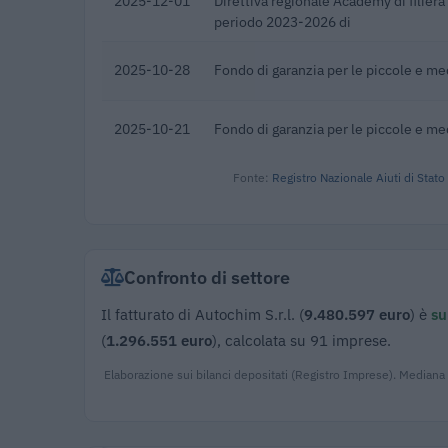
2025-12-01
Direttiva regionale Academy di filier
periodo 2023-2026 di
2025-10-28
Fondo di garanzia per le piccole e m
2025-10-21
Fondo di garanzia per le piccole e m
Fonte:
Registro Nazionale Aiuti di Stato
Confronto di settore
Il fatturato di Autochim S.r.l. (
9.480.597 euro
) è
su
(
1.296.551 euro
), calcolata su 91 imprese.
Elaborazione sui bilanci depositati (Registro Imprese). Mediana