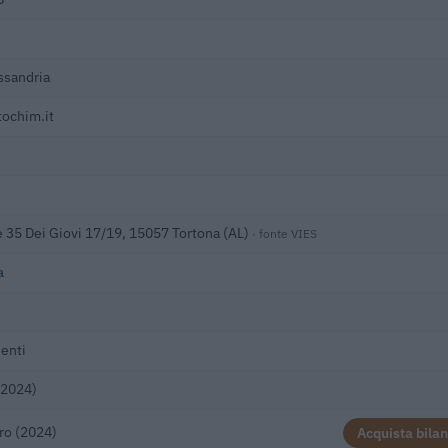
ssandria
ochim.it
e 35 Dei Giovi 17/19, 15057 Tortona (AL)
· fonte VIES
a
enti
(2024)
ro (2024)
Acquista bilan