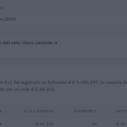
ni
ro (2024)
 i dati nella visura camerale →
 S.r.l. ha registrato un fatturato di € 9.480.597, in crescita d
do con un utile di € 44.301.
%
UTILE/PERDITA
DIPENDENTI
CAPI
%
€ 44.301
48
€ 46