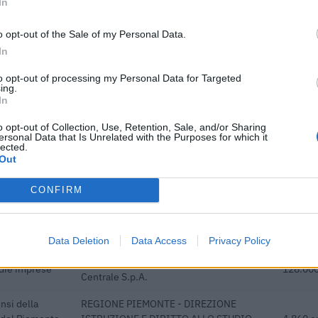
In
o opt-out of the Sale of my Personal Data.
Agenzia delle Entrate
54.039 
In
Agenzia delle Entrate
34.040 
to opt-out of processing my Personal Data for Targeted
ing.
acquisto di
Ministero delle Imprese e del Made in
In
ture da parte
8.566 e
Italy - Dipartimento per le politiche per
o opt-out of Collection, Use, Retention, Sale, and/or Sharing
ersonal Data that Is Unrelated with the Purposes for which it
lected.
acquisto di
Ministero delle Imprese e del Made in
Out
ture da parte
5.719 e
Italy - Dipartimento per le politiche per
CONFIRM
acquisto di
Ministero delle Imprese e del Made in
ture da parte
14.070 
Italy - Dipartimento per le politiche per
Data Deletion
Data Access
Privacy Policy
Banca del Mezzogiorno MedioCredito
edie imprese
128.000
Centrale S.p.A.
nsi della
REGIONE PIEMONTE - DIREZIONE