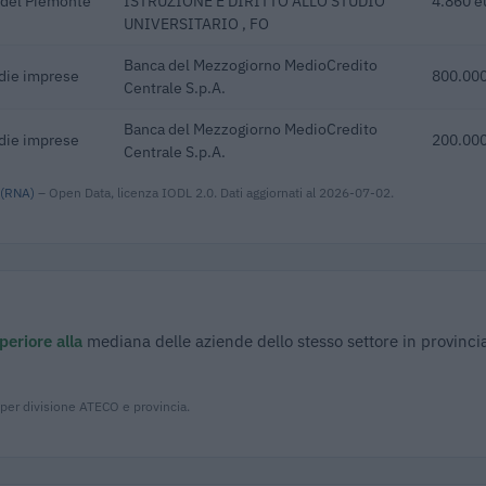
a del Piemonte
ISTRUZIONE E DIRITTO ALLO STUDIO
4.860 e
UNIVERSITARIO , FO
Banca del Mezzogiorno MedioCredito
edie imprese
800.000
Centrale S.p.A.
Banca del Mezzogiorno MedioCredito
edie imprese
200.000
Centrale S.p.A.
 (RNA)
– Open Data, licenza IODL 2.0. Dati aggiornati al 2026-07-02.
periore alla
mediana delle aziende dello stesso settore in provinci
 per divisione ATECO e provincia.