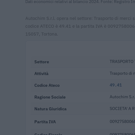
Dati economici relativi al bilancio 2024. Fonte: Registro 
Autochim S.r.l. opera nel settore: Trasporto di merci s
codice ATECO è 49.41 e la partita IVA è 00927580068.
15057, Tortona.
Settore
TRASPORTO 
Attività
Trasporto di 
Codice Ateco
49.41
Ragione Sociale
Autochim S.r.
Natura Giuridica
SOCIETA' A 
Partita IVA
0092758006
Codice Fiscale
0092758006