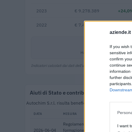
2023
€ 9.278.389
+24,0
2022
€ 7.485.322
aziende.it
0,5%
If you wish 
Margine netto
sensitive in
confirm you
continue se
Indicatori calcolati dai dati dell'ultimo bilancio disponibile.
information 
further disc
participants
Downstream 
Aiuti di Stato e contributi pubblici
Autochim S.r.l. risulta beneficiaria di 110 aiuti o c
Persona
DATA
MISURA
Regolamento per i fondi interprofessi
I want t
2026-06-04
formazione continua per la concession