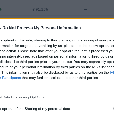
%
€ 91.135
—
—
€ 189.372
—
€ 46
 -
Do Not Process My Personal Information
€ 197.512
to opt-out of the sale, sharing to third parties, or processing of your per
Fatturato per dipendente
formation for targeted advertising by us, please use the below opt-out s
r selection. Please note that after your opt-out request is processed y
eing interest-based ads based on personal information utilized by us or
disclosed to third parties prior to your opt-out. You may separately opt-
losure of your personal information by third parties on the IAB’s list of
. This information may also be disclosed by us to third parties on the
IA
Participants
that may further disclose it to other third parties.
ontributi pubblici per un totale di almeno 6.540.906 euro (2020–20
l Data Processing Opt Outs
ENTE CONCEDENTE
IMPORT
onali per la
o opt-out of the Sharing of my personal data.
i di aiuti di
FONDIMPRESA
50.000 