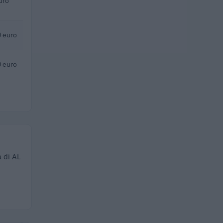
uro
 euro
 euro
a di AL