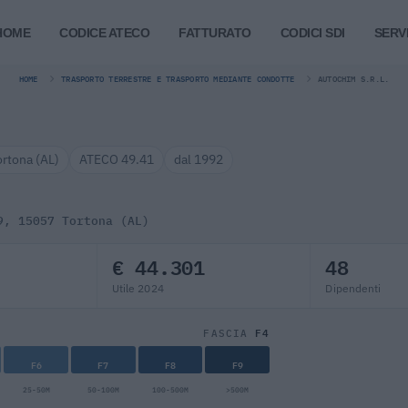
HOME
CODICE ATECO
FATTURATO
CODICI SDI
SERVI
HOME
TRASPORTO TERRESTRE E TRASPORTO MEDIANTE CONDOTTE
AUTOCHIM S.R.L.
ortona (AL)
ATECO 49.41
dal 1992
9, 15057 Tortona (AL)
€ 44.301
48
Utile 2024
Dipendenti
F4
FASCIA
F6
F7
F8
F9
25-50M
50-100M
100-500M
>500M