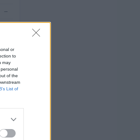
—
.800
sonal or
ection to
ou may
 personal
out of the
 downstream
B’s List of
26).
O
euro