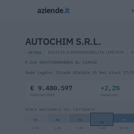
AUTOCHIM S.R.L.
SOCIETA' A RESPONSABILITA' LIMITATA
T
ATTIVA
P.IVA 00927580068
REA AL-134942
Sede legale: Strada Statale 35 Dei Giovi 17/1
€ 9.480.597
+2,2%
Fatturato 2024
Variazione
SCALA NAZIONALE DEL FATTURATO
F1
F2
F3
F5
F4
0-1M
1-2M
2-5M
5-10M
10-25M