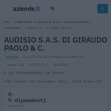
HOME
FABBRICAZIONE DI PRODOTTI IN METALLO (ESCLUSI MACCHINARI E
ATTREZZATURE)
AUDISIO S.A.S. DI GIRAUDO PAOLO & C.
AUDISIO S.A.S. DI GIRAUDO
PAOLO & C.
SOCIETA' IN ACCOMANDITA SEMPLICE
ATTIVA
Boves (CN)
ATECO 25.5
dal 2000
P.IVA 02783660042
REA CN-236059
Sede legale: Via Peveragno 128/a, 12012 Boves (CN)
0-
9 dipendenti
Dipendenti