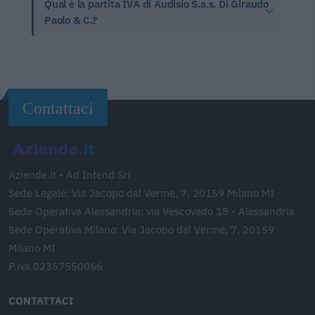
Qual è la partita IVA di Audisio S.a.s. Di Giraudo
Paolo & C.?
Contattaci
Aziende.it - Ad Intend Srl
Sede Legale: Via Jacopo dal Verme, 7, 20159 Milano MI
Sede Operativa Alessandria: via Vescovado 18 - Alessandria
Sede Operativa Milano: Via Jacopo dal Verme, 7, 20159
Milano MI
P.iva 02357550066
CONTATTACI