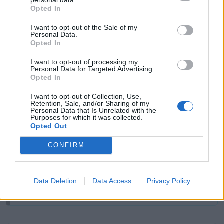
Opted In
I want to opt-out of the Sale of my
Personal Data.
Opted In
Tutti i documenti e servizi disponibili →
I want to opt-out of processing my
Personal Data for Targeted Advertising.
Documenti più richiesti
Opted In
I want to opt-out of Collection, Use,
Visure Camerali - Società di Persone
Retention, Sale, and/or Sharing of my
Personal Data that Is Unrelated with the
Purposes for which it was collected.
€ 5,39 IVA inclusa
Opted Out
CONFIRM
Visure Camerali - Storico Società di Persone
Data Deletion
Data Access
Privacy Policy
€ 6,98 IVA inclusa