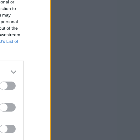
sonal or
ection to
ou may
 personal
out of the
 downstream
B’s List of
o
 euro
 euro