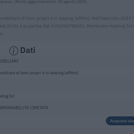
 Imprese. Ultimo aggiornamento: 10 agosto 2025.
obiliare di beni propri o in leasing (affitto). Nell'esercizio 2023 
è 68.20.01 e la partita IVA è 01496790021. Monticone Holding Srl 
e.
Dati
MOBILIARI
iliare di beni propri o in leasing (affitto)
ding Srl
ESPONSABILITA' LIMITATA
Acquista vis