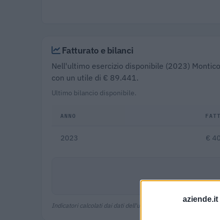
Fatturato e bilanci
Nell'ultimo esercizio disponibile (2023) Montic
con un utile di € 89.441.
Ultimo bilancio disponibile.
ANNO
FAT
2023
€ 4
aziende.it
Indicatori calcolati dai dati dell'ultimo bilancio disponibile.