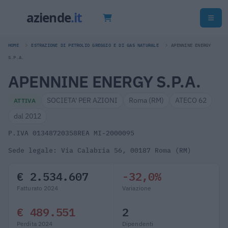
HOME
ESTRAZIONE DI PETROLIO GREGGIO E DI GAS NATURALE
APENNINE ENERGY
S.P.A.
APENNINE ENERGY S.P.A.
SOCIETA' PER AZIONI
Roma (RM)
ATECO 62
ATTIVA
dal 2012
P.IVA 01348720358
REA MI-2000095
Sede legale: Via Calabria 56, 00187 Roma (RM)
€ 2.534.607
-32,0%
Fatturato 2024
Variazione
€ 489.551
2
Perdita 2024
Dipendenti