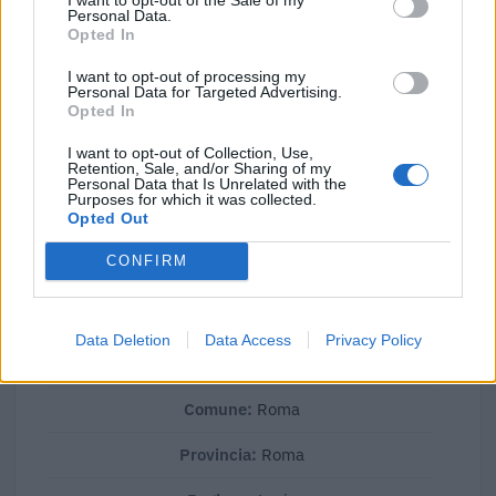
Personal Data.
Confronto di settore
Opted In
Il fatturato di Apennine Energy S.p.a. (
2.534.607 euro
) è
I want to opt-out of processing my
Personal Data for Targeted Advertising.
in linea con la
mediana delle aziende dello stesso settore
Opted In
in Italia (
2.832.094 euro
), calcolata su 18 imprese.
I want to opt-out of Collection, Use,
Retention, Sale, and/or Sharing of my
Elaborazione sui bilanci depositati (Registro Imprese). Mediana per
Personal Data that Is Unrelated with the
divisione ATECO a livello nazionale.
Purposes for which it was collected.
Opted Out
CONFIRM
Dove si trova
Data Deletion
Data Access
Privacy Policy
Indirizzo:
Via Calabria 56, 00187
Comune:
Roma
Provincia:
Roma