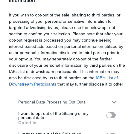
Information
Indicatori calcolati dai dati dell'ultimo bilancio disponibile.
If you wish to opt-out of the sale, sharing to third parties, or
processing of your personal or sensitive information for
Aiuti di Stato e contributi pubblici
targeted advertising by us, please use the below opt-out
section to confirm your selection. Please note that after your
Apennine Energy S.p.a. risulta beneficiaria di 1 aiuto o
opt-out request is processed you may continue seeing
contributo pubblico per un totale di 15.667 euro (2023–
interest-based ads based on personal information utilized by
2023).
us or personal information disclosed to third parties prior to
your opt-out. You may separately opt-out of the further
2023-05-31
disclosure of your personal information by third parties on the
Contributo a fondo perduto [e modifiche ai sensi
IAB’s list of downstream participants. This information may
della decisione SA. 62668 e decisione C(2022) 171 final)
also be disclosed by us to third parties on the
IAB’s List of
SA 101076)
Downstream Participants
that may further disclose it to other
agenzia delle entrate
third parties.
15.667 euro
Personal Data Processing Opt Outs
Fonte:
Registro Nazionale Aiuti di Stato (RNA)
– Open Data, licenza
IODL 2.0. Dati aggiornati al 2026-07-02.
I want to opt-out of the Sharing of my
personal data.
Opted In
I want to opt-out of the Sale of my