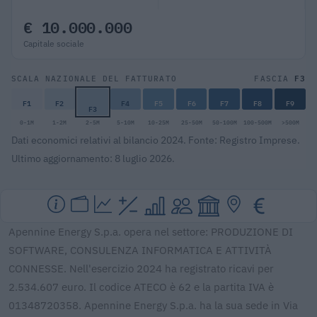
€ 10.000.000
Capitale sociale
F3
SCALA NAZIONALE DEL FATTURATO
FASCIA
F1
F2
F4
F5
F6
F7
F8
F9
F3
0-1M
1-2M
2-5M
5-10M
10-25M
25-50M
50-100M
100-500M
>500M
Dati economici relativi al bilancio 2024. Fonte: Registro Imprese.
Ultimo aggiornamento: 8 luglio 2026.
Apennine Energy S.p.a. opera nel settore: PRODUZIONE DI
SOFTWARE, CONSULENZA INFORMATICA E ATTIVITÀ
CONNESSE. Nell'esercizio 2024 ha registrato ricavi per
2.534.607 euro. Il codice ATECO è 62 e la partita IVA è
01348720358. Apennine Energy S.p.a. ha la sua sede in Via