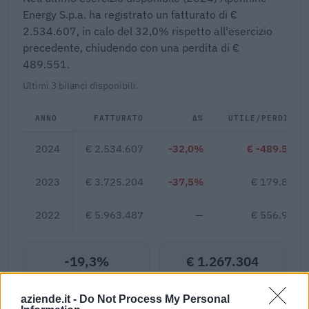
Energy S.p.a. ha registrato un fatturato di €
2.534.607, in calo del 32,0% rispetto all'esercizio
precedente, chiudendo con una perdita di €
489.551.
Ultimi 3 bilanci disponibili.
ANNO
FATTURATO
Δ%
UTILE/PERDITA
2024
€ 2.534.607
-32,0%
€ -489.551
2023
€ 3.725.204
-37,5%
€ 179.842
2022
€ 5.963.487
—
€ 556.996
-19,3%
€ 1.267.304
Margine netto
Fatturato per dipendente
aziende.it -
Do Not Process My Personal