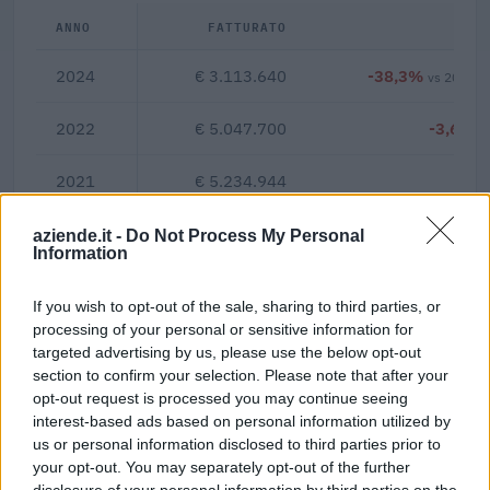
ANNO
FATTURATO
Δ%
2024
€ 3.113.640
-38,3%
vs 2022
2022
€ 5.047.700
-3,6%
2021
€ 5.234.944
—
aziende.it -
Do Not Process My Personal
-0,8%
Information
Margine netto
If you wish to opt-out of the sale, sharing to third parties, or
processing of your personal or sensitive information for
Indicatori calcolati dai dati dell'ultimo bilancio disponibile.
targeted advertising by us, please use the below opt-out
section to confirm your selection. Please note that after your
opt-out request is processed you may continue seeing
interest-based ads based on personal information utilized by
Confronto di settore
us or personal information disclosed to third parties prior to
your opt-out. You may separately opt-out of the further
Il fatturato di Aosta Servizi Societa' Cooperativa
disclosure of your personal information by third parties on the