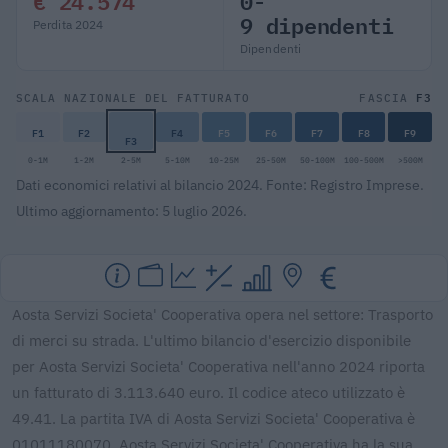
€ 24.574
0-
9 dipendenti
Perdita 2024
Dipendenti
F3
SCALA NAZIONALE DEL FATTURATO
FASCIA
F1
F2
F4
F5
F6
F7
F8
F9
F3
0-1M
1-2M
2-5M
5-10M
10-25M
25-50M
50-100M
100-500M
>500M
Dati economici relativi al bilancio 2024. Fonte: Registro Imprese.
Ultimo aggiornamento: 5 luglio 2026.
Aosta Servizi Societa' Cooperativa opera nel settore: Trasporto
di merci su strada. L'ultimo bilancio d'esercizio disponibile
per Aosta Servizi Societa' Cooperativa nell'anno 2024 riporta
un fatturato di 3.113.640 euro. Il codice ateco utilizzato è
49.41. La partita IVA di Aosta Servizi Societa' Cooperativa è
01011180070. Aosta Servizi Societa' Cooperativa ha la sua