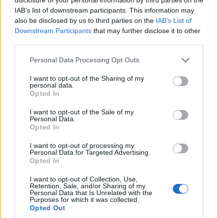
(
3.113.640 euro
) è
superiore alla
mediana delle aziende
IAB’s list of downstream participants. This information may
dello stesso settore in provincia di AO (
1.673.028 euro
),
also be disclosed by us to third parties on the
IAB’s List of
calcolata su 22 imprese.
Downstream Participants
that may further disclose it to other
third parties.
Elaborazione sui bilanci depositati (Registro Imprese). Mediana per
divisione ATECO e provincia.
Personal Data Processing Opt Outs
I want to opt-out of the Sharing of my
personal data.
Opted In
Dove si trova
I want to opt-out of the Sale of my
Personal Data.
Opted In
Indirizzo:
Frazione Les Iles 4, 11020
I want to opt-out of processing my
Comune:
Pollein
Personal Data for Targeted Advertising.
Opted In
Provincia:
Aosta
I want to opt-out of Collection, Use,
Retention, Sale, and/or Sharing of my
Regione:
Valle d'Aosta
Personal Data that Is Unrelated with the
Purposes for which it was collected.
Opted Out