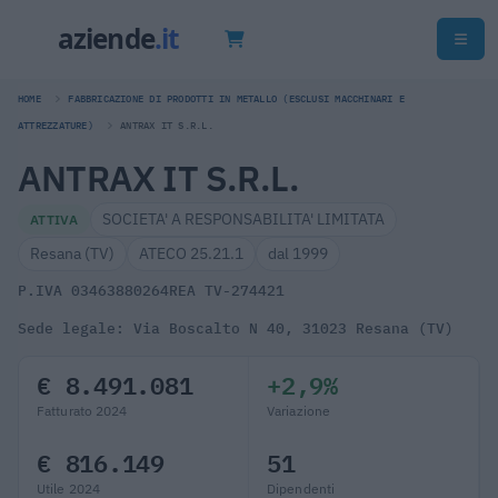
HOME
FABBRICAZIONE DI PRODOTTI IN METALLO (ESCLUSI MACCHINARI E
ATTREZZATURE)
ANTRAX IT S.R.L.
ANTRAX IT S.R.L.
SOCIETA' A RESPONSABILITA' LIMITATA
ATTIVA
Resana (TV)
ATECO 25.21.1
dal 1999
P.IVA 03463880264
REA TV-274421
Sede legale: Via Boscalto N 40, 31023 Resana (TV)
€ 8.491.081
+2,9%
Fatturato 2024
Variazione
€ 816.149
51
Utile 2024
Dipendenti