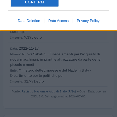
CONFIRM
2022-11-25
Esonero dal versamento dei contributi previdenziali
per nuove assunzioni/trasformazioni a tempo
Data Deletion
Data Access
Privacy Policy
indeterminato nel bienni
inps
7.395 euro
2022-11-17
Nuova Sabatini - Finanziamenti per l'acquisto di
nuovi macchinari, impianti e attrezzature da parte delle
piccole e medi
Ministero delle Imprese e del Made in Italy -
Dipartimento per le politiche per
31.791 euro
Fonte:
Registro Nazionale Aiuti di Stato (RNA)
– Open Data, licenza
IODL 2.0. Dati aggiornati al 2026-07-02.