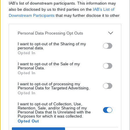
IAB’s list of downstream participants. This information may
also be disclosed by us to third parties on the
IAB’s List of
2025-01-31
Downstream Participants
that may further disclose it to other
Esonero dal versamento dei contributi previdenziali
third parties.
per l'assunzione di giovani lavoratori ( art. 1 comma 10-15
L. 178/
Personal Data Processing Opt Outs
inps
22.515 euro
I want to opt-out of the Sharing of my
personal data.
Opted In
2025-01-28
Esonero dal versamento dei contributi previdenziali
I want to opt-out of the Sale of my
per nuove assunzioni/trasformazioni a tempo
Personal Data.
indeterminato nel bienni
Opted In
inps
I want to opt-out of processing my
13.556 euro
Personal Data for Targeted Advertising.
Opted In
2023-04-19
esenzioni fiscali e crediti d'imposta adottati a
I want to opt-out of Collection, Use,
Retention, Sale, and/or Sharing of my
seguito della crisi economica causata dall'epidemia di
Personal Data that Is Unrelated with the
COVID-19 [con mo
Purposes for which it was collected.
Opted Out
agenzia delle entrate
20.449 euro