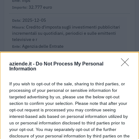
inps
32.777 euro
2025-12-05
Credito d'imposta sugli investimenti pubblicitari
incrementali su quotidiani, periodici e sulle emittenti
televisive e r
Agenzia delle Entrate
7.286 euro
aziende.it -
Do Not Process My Personal
2025-03-19
Information
Esonero dal versamento dei contributi previdenziali
per nuove assunzioni/trasformazioni a tempo
If you wish to opt-out of the sale, sharing to third parties, or
indeterminato nel bienni
processing of your personal or sensitive information for
inps
targeted advertising by us, please use the below opt-out
17.813 euro
section to confirm your selection. Please note that after your
opt-out request is processed you may continue seeing
2025-02-26
interest-based ads based on personal information utilized by
Preventivo economico e budget economico 2024
us or personal information disclosed to third parties prior to
Camera di Commercio Industria Artigianato
your opt-out. You may separately opt-out of the further
Agricoltura di Treviso Belluno
disclosure of your personal information by third parties on the
25.000 euro