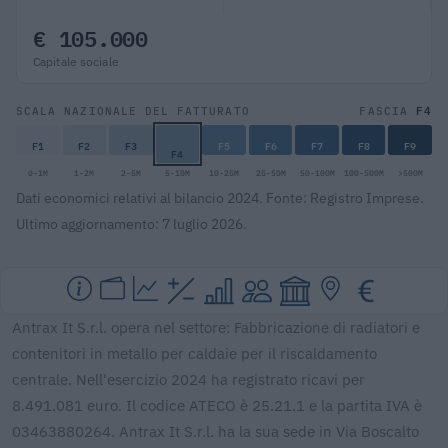
€ 105.000
Capitale sociale
F4
SCALA NAZIONALE DEL FATTURATO
FASCIA
F1
F2
F3
F5
F6
F7
F8
F9
F4
0-1M
1-2M
2-5M
5-10M
10-25M
25-50M
50-100M
100-500M
>500M
Dati economici relativi al bilancio 2024. Fonte: Registro Imprese.
Ultimo aggiornamento: 7 luglio 2026.
Antrax It S.r.l. opera nel settore: Fabbricazione di radiatori e
contenitori in metallo per caldaie per il riscaldamento
centrale. Nell'esercizio 2024 ha registrato ricavi per
8.491.081 euro. Il codice ATECO è 25.21.1 e la partita IVA è
03463880264. Antrax It S.r.l. ha la sua sede in Via Boscalto