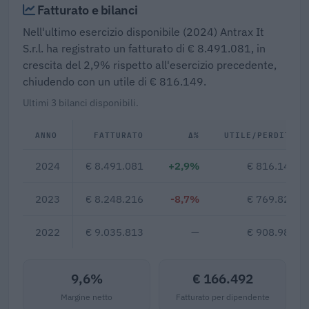
Fatturato e bilanci
Nell'ultimo esercizio disponibile (2024) Antrax It
S.r.l. ha registrato un fatturato di € 8.491.081, in
crescita del 2,9% rispetto all'esercizio precedente,
chiudendo con un utile di € 816.149.
Ultimi 3 bilanci disponibili.
ANNO
FATTURATO
Δ%
UTILE/PERDITA
2024
€ 8.491.081
+2,9%
€ 816.149
2023
€ 8.248.216
-8,7%
€ 769.828
2022
€ 9.035.813
—
€ 908.981
9,6%
€ 166.492
Margine netto
Fatturato per dipendente