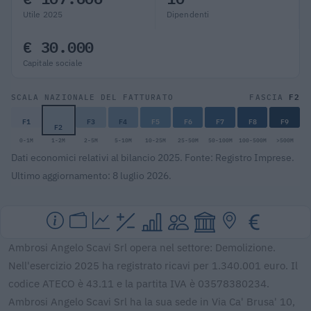
Utile 2025
Dipendenti
€ 30.000
Capitale sociale
F2
SCALA NAZIONALE DEL FATTURATO
FASCIA
F1
F3
F4
F5
F6
F7
F8
F9
F2
0-1M
1-2M
2-5M
5-10M
10-25M
25-50M
50-100M
100-500M
>500M
Dati economici relativi al bilancio 2025. Fonte: Registro Imprese.
Ultimo aggiornamento: 8 luglio 2026.
Ambrosi Angelo Scavi Srl opera nel settore: Demolizione.
Nell'esercizio 2025 ha registrato ricavi per 1.340.001 euro. Il
codice ATECO è 43.11 e la partita IVA è 03578380234.
Ambrosi Angelo Scavi Srl ha la sua sede in Via Ca' Brusa' 10,