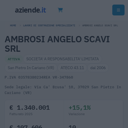
HOME
LAVORI DI COSTRUZIONE SPECIALIZZATI
AMBROSI ANGELO SCAVI SRL
AMBROSI ANGELO SCAVI
SRL
SOCIETA' A RESPONSABILITA' LIMITATA
ATTIVA
San Pietro In Cariano (VR)
ATECO 43.11
dal 2006
P.IVA 03578380234
REA VR-347860
Sede legale: Via Ca' Brusa' 10, 37029 San Pietro In
Cariano (VR)
€ 1.340.001
+15,1%
Fatturato 2025
Variazione
€ 107.606
10