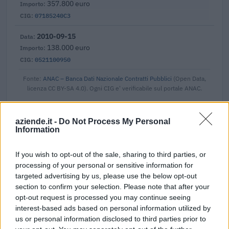
357.800 euro
07185240C3
2010-09-15
138.000 euro
0521100950
Fonte:
ANAC – Banca Dati Nazionale Contratti Pubblici
(Open Data,
licenza CC BY-SA 4.0). Ogni CIG e' verificabile sul portale ANAC.
aziende.it -
Do Not Process My Personal
Information
Aiuti di Stato e contributi pubblici
If you wish to opt-out of the sale, sharing to third parties, or
Ambrosi Angelo Scavi Srl risulta beneficiaria di 21 aiuti o
processing of your personal or sensitive information for
contributi pubblici per un totale di almeno 621.353 euro
targeted advertising by us, please use the below opt-out
(2020–2025).
section to confirm your selection. Please note that after your
opt-out request is processed you may continue seeing
2025-10-20
interest-based ads based on personal information utilized by
Nuova Sabatini - Finanziamenti per l'acquisto di
us or personal information disclosed to third parties prior to
nuovi macchinari, impianti e attrezzature da parte delle