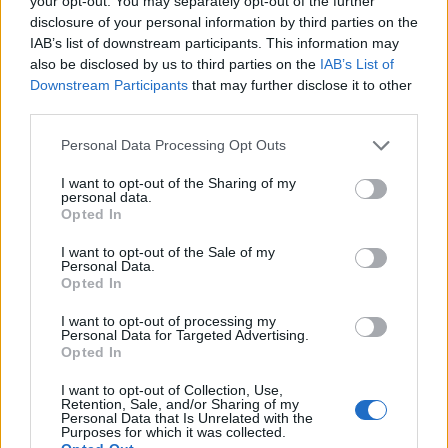
your opt-out. You may separately opt-out of the further
piccole e medi
disclosure of your personal information by third parties on the
Ministero delle Imprese e del Made in Italy -
IAB’s list of downstream participants. This information may
Dipartimento per le politiche per
also be disclosed by us to third parties on the
IAB’s List of
3.164 euro
Downstream Participants
that may further disclose it to other
third parties.
2023-11-14
Fondo di garanzia per le piccole e medie imprese
Personal Data Processing Opt Outs
Banca del Mezzogiorno MedioCredito Centrale S.p.A.
18.000 euro
I want to opt-out of the Sharing of my
personal data.
Opted In
2023-11-14
Fondo di garanzia per le piccole e medie imprese
I want to opt-out of the Sale of my
Banca del Mezzogiorno MedioCredito Centrale S.p.A.
Personal Data.
Opted In
18.000 euro
I want to opt-out of processing my
2023-11-14
Personal Data for Targeted Advertising.
Fondo di garanzia per le piccole e medie imprese
Opted In
Banca del Mezzogiorno MedioCredito Centrale S.p.A.
I want to opt-out of Collection, Use,
36.000 euro
Retention, Sale, and/or Sharing of my
Personal Data that Is Unrelated with the
Purposes for which it was collected.
2023-05-31