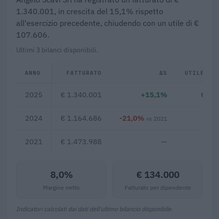
1.340.001, in crescita del 15,1% rispetto
all'esercizio precedente, chiudendo con un utile di €
107.606.
Ultimi 3 bilanci disponibili.
ANNO
FATTURATO
Δ%
UTILE/PE
2025
€ 1.340.001
+15,1%
€ 10
2024
€ 1.164.686
-21,0%
€ 5
vs 2021
2021
€ 1.473.988
—
8,0%
€ 134.000
Margine netto
Fatturato per dipendente
Indicatori calcolati dai dati dell'ultimo bilancio disponibile.