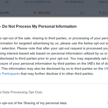
Δ%
UTILE/PERDITA
DIPENDENTI
CAPI
26,6%
€ -40.183
11
€ 12
€ 33.748
—
vs 2021
 -
Do Not Process My Personal Information
—
—
—
to opt-out of the sale, sharing to third parties, or processing of your per
formation for targeted advertising by us, please use the below opt-out s
r selection. Please note that after your opt-out request is processed y
€ 133.443
eing interest-based ads based on personal information utilized by us or
disclosed to third parties prior to your opt-out. You may separately opt-
Fatturato per dipendente
losure of your personal information by third parties on the IAB’s list of
. This information may also be disclosed by us to third parties on the
IA
Participants
that may further disclose it to other third parties.
l Data Processing Opt Outs
ibuti pubblici per un totale di 378.292 euro (2021–2024).
o opt-out of the Sharing of my personal data.