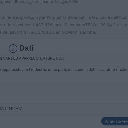
Imprese. Ultimo aggiornamento: 8 luglio 2026.
hine e apparecchi per l'industria delle pelli, del cuoio e delle ca
gistrato ricavi per 1.467.878 euro. Il codice ATECO è 28.94.2 e la p
e Del Lavoro 54/56, 37035, San Giovanni Ilarione.
Dati
HINARI ED APPARECCHIATURE NCA
apparecchi per l'industria delle pelli, del cuoio e delle calzature (inclu
A' LIMITATA
Acquista vis