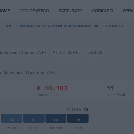
HOME
CODICE ATECO
FATTURATO
CODICI SDI
SERVI
HOME
FABBRICAZIONE DI MACCHINARI ED APPARECCHIATURE NCA
ALPOMEC S.R.L.
an Giovanni Ilarione (VR)
ATECO 28.94.2
dal 2008
n Giovanni Ilarione (VR)
€ 40.183
11
Perdita 2025
Dipendenti
F2
FASCIA
F6
F7
F8
F9
25-50M
50-100M
100-500M
>500M