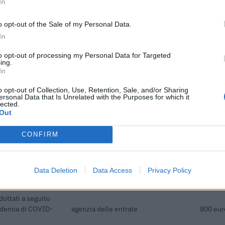
In
ENTE CONCEDENTE
IMPORT
Banca del Mezzogiorno
edie imprese
120.000
o opt-out of the Sale of my Personal Data.
MedioCredito Centrale S.p.A.
In
he ai sensi della
to opt-out of processing my Personal Data for Targeted
22) 171 final) SA
agenzia delle entrate
7.595 e
ing.
In
dottati a seguito
o opt-out of Collection, Use, Retention, Sale, and/or Sharing
ersonal Data that Is Unrelated with the Purposes for which it
pidemia di COVID-
agenzia delle entrate
1.959 e
lected.
Out
acquisto di nuovi
Ministero delle Imprese e del Made
CONFIRM
a parte delle
in Italy - Dipartimento per le
22.910 
politiche per
odifica SA.56966,
Banca del Mezzogiorno
Data Deletion
Data Access
Privacy Policy
225.028
MedioCredito Centrale S.p.A.
dottati a seguito
pidemia di COVID-
agenzia delle entrate
800 eur