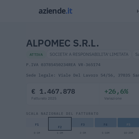
ALPOMEC S.R.L.
SOCIETA' A RESPONSABILITA' LIMITATA
S
ATTIVA
P.IVA 03785450234
REA VR-365174
Sede legale: Viale Del Lavoro 54/56, 37035 Sa
€ 1.467.878
+26,6%
Fatturato 2025
Variazione
SCALA NAZIONALE DEL FATTURATO
F1
F3
F4
F5
F2
0-1M
1-2M
2-5M
5-10M
10-25M