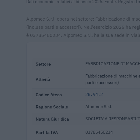
Dati economici relativi al bilancio 2025. Fonte: Registro 
Alpomec S.r.l. opera nel settore: Fabbricazione di macc
(incluse parti e accessori). Nell'esercizio 2025 ha re
è 03785450234. Alpomec S.r.l. ha la sua sede in Vial
Settore
FABBRICAZIONE DI MACC
Fabbricazione di macchine e 
Attività
parti e accessori)
Codice Ateco
28.94.2
Ragione Sociale
Alpomec S.r.l.
Natura Giuridica
SOCIETA' A RESPONSABILIT
Partita IVA
03785450234