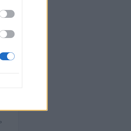
O
 euro
uro
uro
euro
 euro
o