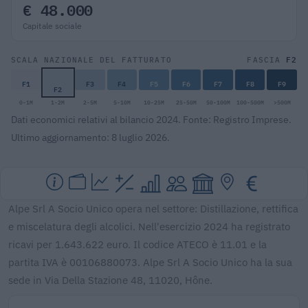
€ 48.000
Capitale sociale
F2
SCALA NAZIONALE DEL FATTURATO
FASCIA
F1
F3
F4
F5
F6
F7
F8
F9
F2
0-1M
1-2M
2-5M
5-10M
10-25M
25-50M
50-100M
100-500M
>500M
Dati economici relativi al bilancio 2024. Fonte: Registro Imprese.
Ultimo aggiornamento: 8 luglio 2026.
Alpe Srl A Socio Unico opera nel settore: Distillazione, rettifica
e miscelatura degli alcolici. Nell'esercizio 2024 ha registrato
ricavi per 1.643.622 euro. Il codice ATECO è 11.01 e la
partita IVA è 00106880073. Alpe Srl A Socio Unico ha la sua
sede in Via Della Stazione 48, 11020, Hône.