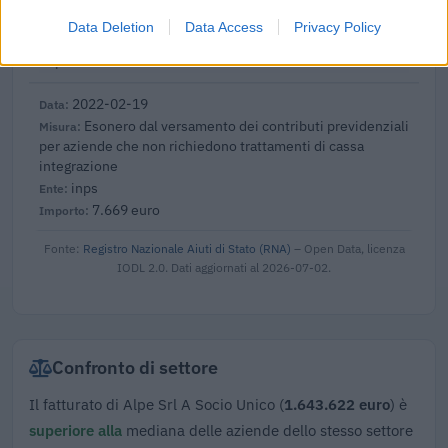
dall'art. 62 del
Data Deletion
Data Access
Privacy Policy
Comune di Hone
564 euro
2022-02-19
Esonero dal versamento dei contributi previdenziali
per aziende che non richiedono trattamenti di cassa
integrazione
inps
7.669 euro
Fonte:
Registro Nazionale Aiuti di Stato (RNA)
– Open Data, licenza
IODL 2.0. Dati aggiornati al 2026-07-02.
Confronto di settore
Il fatturato di Alpe Srl A Socio Unico (
1.643.622 euro
) è
superiore alla
mediana delle aziende dello stesso settore