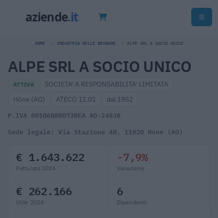
HOME
INDUSTRIA DELLE BEVANDE
ALPE SRL A SOCIO UNICO
ALPE SRL A SOCIO UNICO
SOCIETA' A RESPONSABILITA' LIMITATA
ATTIVA
Hône (AO)
ATECO 11.01
dal 1952
P.IVA 00106880073
REA AO-24838
Sede legale: Via Stazione 48, 11020 Hone (AO)
€ 1.643.622
-7,9%
Fatturato 2024
Variazione
€ 262.166
6
Utile 2024
Dipendenti