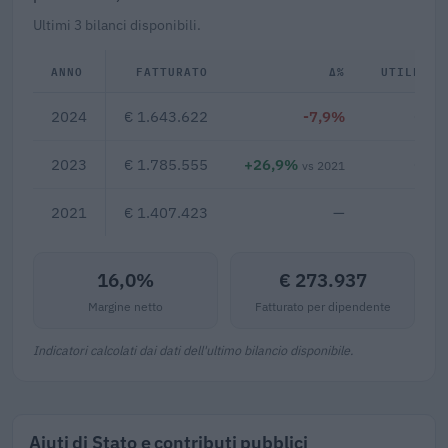
Ultimi 3 bilanci disponibili.
ANNO
FATTURATO
Δ%
UTILE/PE
2024
€ 1.643.622
-7,9%
€ 26
2023
€ 1.785.555
+26,9%
€ 27
vs 2021
2021
€ 1.407.423
—
16,0%
€ 273.937
Margine netto
Fatturato per dipendente
Indicatori calcolati dai dati dell'ultimo bilancio disponibile.
Aiuti di Stato e contributi pubblici