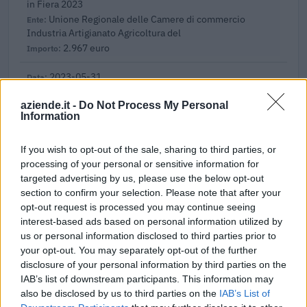
in Fiera 2023
Unione Regionale delle Camere di commercio
Industria Artigianato Agricoltura del
2.967 euro
2023-05-31
Contributo a fondo perduto [e modifiche ai sensi
della decisione SA. 62668 e decisione C(2022) 171 final)
aziende.it -
Do Not Process My Personal
Information
SA 101076)
agenzia delle entrate
8.211 euro
If you wish to opt-out of the sale, sharing to third parties, or
processing of your personal or sensitive information for
2023-03-29
targeted advertising by us, please use the below opt-out
esenzioni fiscali e crediti d'imposta adottati a
section to confirm your selection. Please note that after your
seguito della crisi economica causata dall'epidemia di
opt-out request is processed you may continue seeing
COVID-19 [con mo
interest-based ads based on personal information utilized by
agenzia delle entrate
us or personal information disclosed to third parties prior to
4.359 euro
your opt-out. You may separately opt-out of the further
disclosure of your personal information by third parties on the
2022-12-12
IAB’s list of downstream participants. This information may
also be disclosed by us to third parties on the
IAB’s List of
l.r. 21/2022 - Contributi straordinari a sostegno