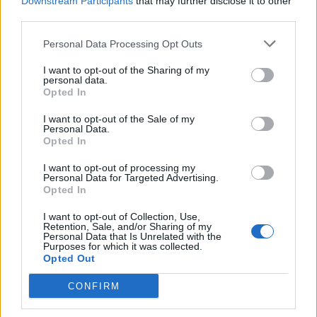
degli investimenti, art. 3
Downstream Participants
that may further disclose it to other
third parties.
Regione Autonoma Valle D'Aosta - Dipartimento
sviluppo economico, formazione, la
Personal Data Processing Opt Outs
30.102 euro
I want to opt-out of the Sharing of my
2022-11-11
personal data.
Abbattimento quota partecipazione a AF L'Artigiano
Opted In
in Fiera 2022
I want to opt-out of the Sale of my
Unione Regionale delle Camere di commercio
Personal Data.
Industria Artigianato Agricoltura del
Opted In
2.916 euro
I want to opt-out of processing my
Personal Data for Targeted Advertising.
2022-08-22
Opted In
Interventi a sostegno della internazionalizzazione
del sistema produttivo regionale.
I want to opt-out of Collection, Use,
Regione Autonoma Valle D'Aosta - Dipartimento
Retention, Sale, and/or Sharing of my
Personal Data that Is Unrelated with the
sviluppo economico, formazione, la
Purposes for which it was collected.
958 euro
Opted Out
2022-07-27
CONFIRM
Regime quadro nazionale sugli aiuti di Stato –
COVID 19 (Artt. 54 - 61 del DL Rilancio come modificato