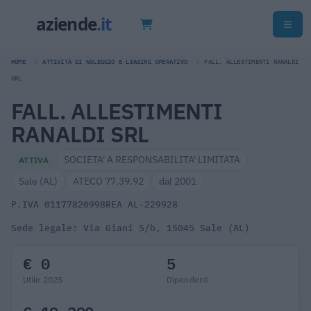
HOME
ATTIVITÀ DI NOLEGGIO E LEASING OPERATIVO
FALL. ALLESTIMENTI RANALDI
SRL
FALL. ALLESTIMENTI
RANALDI SRL
SOCIETA' A RESPONSABILITA' LIMITATA
ATTIVA
Sale (AL)
ATECO 77.39.92
dal 2001
P.IVA 01177820998
REA AL-229928
Sede legale: Via Giani 5/b, 15045 Sale (AL)
€ 0
5
Utile 2025
Dipendenti