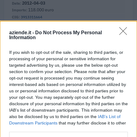
2012-04-03
118.000 euro
3913311664
2011-09-26
aziende.it -
Do Not Process My Personal
38.800 euro
Information
3218298F82
If you wish to opt-out of the sale, sharing to third parties, or
2010-12-01
processing of your personal or sensitive information for
69.900 euro
targeted advertising by us, please use the below opt-out
0537992D07
section to confirm your selection. Please note that after your
opt-out request is processed you may continue seeing
2010-11-30
interest-based ads based on personal information utilized by
24.114 euro
us or personal information disclosed to third parties prior to
157591997D
your opt-out. You may separately opt-out of the further
disclosure of your personal information by third parties on the
Fonte:
ANAC – Banca Dati Nazionale Contratti Pubblici
(Open Data,
IAB’s list of downstream participants. This information may
licenza CC BY-SA 4.0). Ogni CIG e' verificabile sul portale ANAC.
also be disclosed by us to third parties on the
IAB’s List of
Downstream Participants
that may further disclose it to other
third parties.