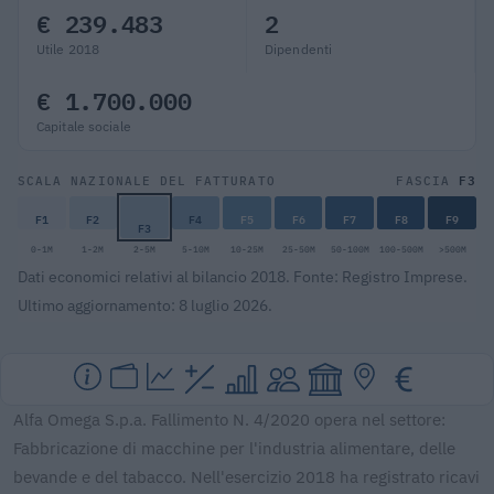
€ 239.483
2
Utile 2018
Dipendenti
€ 1.700.000
Capitale sociale
F3
SCALA NAZIONALE DEL FATTURATO
FASCIA
F1
F2
F4
F5
F6
F7
F8
F9
F3
0-1M
1-2M
2-5M
5-10M
10-25M
25-50M
50-100M
100-500M
>500M
Dati economici relativi al bilancio 2018. Fonte: Registro Imprese.
Ultimo aggiornamento: 8 luglio 2026.
Alfa Omega S.p.a. Fallimento N. 4/2020 opera nel settore:
Fabbricazione di macchine per l'industria alimentare, delle
bevande e del tabacco. Nell'esercizio 2018 ha registrato ricavi