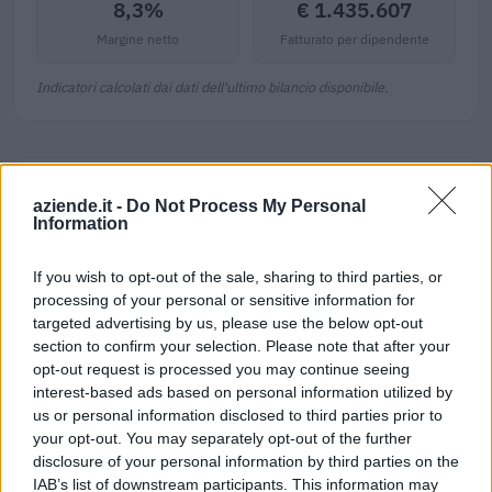
8,3%
€ 1.435.607
Margine netto
Fatturato per dipendente
Indicatori calcolati dai dati dell'ultimo bilancio disponibile.
Progetti finanziati con fondi europei
aziende.it -
Do Not Process My Personal
Information
Alfa Omega S.p.a. Fallimento N. 4/2020 risulta beneficiaria
di 3 progetti finanziati con fondi europei / di coesione per un
finanziamento pubblico di 551.300 euro (cicli di
If you wish to opt-out of the sale, sharing to third parties, or
processing of your personal or sensitive information for
programmazione 2007-2013).
targeted advertising by us, please use the below opt-out
(0243000094) Sostegno PMI e GI per
section to confirm your selection. Please note that after your
ampliamento e specializzazione: DB1600_PAR-
opt-out request is processed you may continue seeing
FAS_2010_10140
interest-based ads based on personal information utilized by
Ciclo di programmazione 2007-2013
us or personal information disclosed to third parties prior to
508.800 euro
your opt-out. You may separately opt-out of the further
disclosure of your personal information by third parties on the
(0100000452) Integrazione relazionale
IAB’s list of downstream participants. This information may