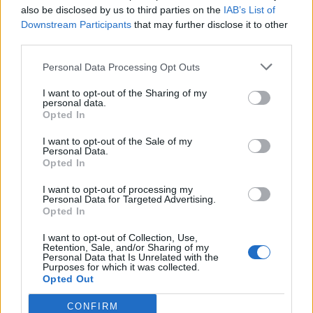
sul gestionale Esolver
also be disclosed by us to third parties on the
IAB’s List of
Ciclo di programmazione 2007-2013
Downstream Participants
that may further disclose it to other
22.500 euro
third parties.
Personal Data Processing Opt Outs
(0167000211) Linea innovativa per la
produzione di paste corte denominata ?Compact
I want to opt-out of the Sharing of my
Box Food?
personal data.
Ciclo di programmazione 2007-2013
Opted In
20.000 euro
I want to opt-out of the Sale of my
Personal Data.
Fonte:
OpenCoesione
(Open Data, licenza CC BY 4.0). Ogni progetto e'
Opted In
verificabile sul portale OpenCoesione. Dati aggiornati al 2026-08-09.
I want to opt-out of processing my
Personal Data for Targeted Advertising.
Opted In
Confronto di settore
I want to opt-out of Collection, Use,
Retention, Sale, and/or Sharing of my
Personal Data that Is Unrelated with the
Il fatturato di Alfa Omega S.p.a. Fallimento N. 4/2020
Purposes for which it was collected.
Opted Out
(
2.871.213 euro
) è
in linea con la
mediana delle aziende
dello stesso settore in provincia di CN (
2.649.466 euro
),
CONFIRM