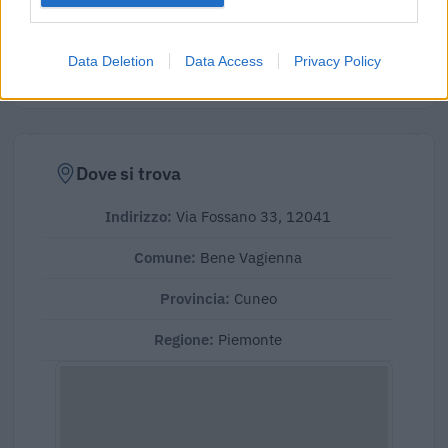
calcolata su 188 imprese.
Elaborazione sui bilanci depositati (Registro Imprese). Mediana per
divisione ATECO e provincia.
Data Deletion
Data Access
Privacy Policy
Dove si trova
Indirizzo:
Via Fossano 33, 12041
Comune:
Bene Vagienna
Provincia:
Cuneo
Regione:
Piemonte