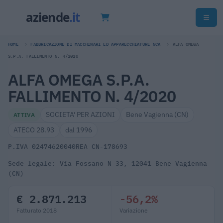
HOME
FABBRICAZIONE DI MACCHINARI ED APPARECCHIATURE NCA
ALFA OMEGA
S.P.A. FALLIMENTO N. 4/2020
ALFA OMEGA S.P.A.
FALLIMENTO N. 4/2020
SOCIETA' PER AZIONI
Bene Vagienna (CN)
ATTIVA
ATECO 28.93
dal 1996
P.IVA 02474620040
REA CN-178693
Sede legale: Via Fossano N 33, 12041 Bene Vagienna
(CN)
€ 2.871.213
-56,2%
Fatturato 2018
Variazione