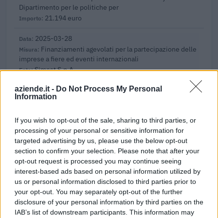
Dipartimento per le politiche per
21.194 euro
2025-03-28
Finanziamenti agevolati per la partecipazione delle
imprese a fiere ed eventi internazionali
Simest S.p.A.
300.000 euro
aziende.it -
Do Not Process My Personal
Information
2025-01-31
Esonero dal versamento dei contributi previdenziali
If you wish to opt-out of the sale, sharing to third parties, or
per l'assunzione di giovani lavoratori ( art. 1 comma 10-15
L. 178/
processing of your personal or sensitive information for
targeted advertising by us, please use the below opt-out
inps
section to confirm your selection. Please note that after your
3.030 euro
opt-out request is processed you may continue seeing
interest-based ads based on personal information utilized by
2023-04-04
us or personal information disclosed to third parties prior to
esenzioni fiscali e crediti d'imposta adottati a
your opt-out. You may separately opt-out of the further
seguito della crisi economica causata dall'epidemia di
disclosure of your personal information by third parties on the
COVID-19 [con mo
IAB’s list of downstream participants. This information may
agenzia delle entrate