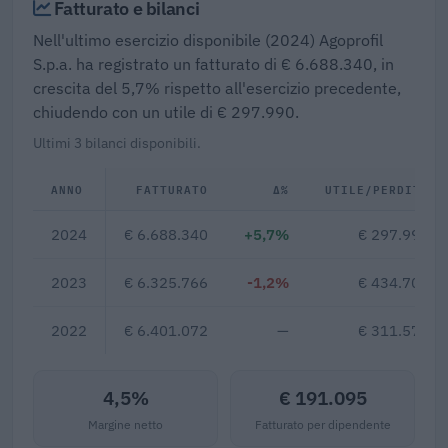
Fatturato e bilanci
Nell'ultimo esercizio disponibile (2024) Agoprofil
S.p.a. ha registrato un fatturato di € 6.688.340, in
crescita del 5,7% rispetto all'esercizio precedente,
chiudendo con un utile di € 297.990.
Ultimi 3 bilanci disponibili.
ANNO
FATTURATO
Δ%
UTILE/PERDITA
2024
€ 6.688.340
+5,7%
€ 297.990
2023
€ 6.325.766
-1,2%
€ 434.700
2022
€ 6.401.072
—
€ 311.576
4,5%
€ 191.095
Margine netto
Fatturato per dipendente