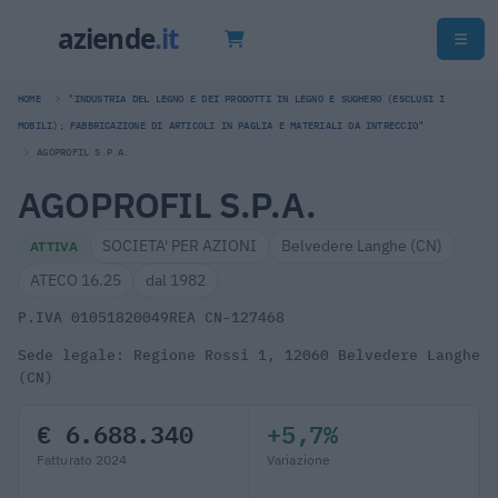
HOME
"INDUSTRIA DEL LEGNO E DEI PRODOTTI IN LEGNO E SUGHERO (ESCLUSI I
MOBILI); FABBRICAZIONE DI ARTICOLI IN PAGLIA E MATERIALI DA INTRECCIO"
AGOPROFIL S.P.A.
AGOPROFIL S.P.A.
SOCIETA' PER AZIONI
Belvedere Langhe (CN)
ATTIVA
ATECO 16.25
dal 1982
P.IVA 01051820049
REA CN-127468
Sede legale: Regione Rossi 1, 12060 Belvedere Langhe
(CN)
€ 6.688.340
+5,7%
Fatturato 2024
Variazione