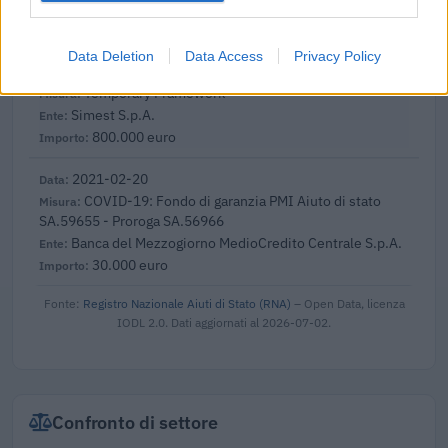
Banca del Mezzogiorno MedioCredito Centrale S.p.A.
102.287 euro
Data Deletion
Data Access
Privacy Policy
2021-03-01
Temporary Framework
Simest S.p.A.
800.000 euro
2021-02-20
COVID-19: Fondo di garanzia PMI Aiuto di stato
SA.59655 - Proroga SA.56966
Banca del Mezzogiorno MedioCredito Centrale S.p.A.
30.000 euro
Fonte:
Registro Nazionale Aiuti di Stato (RNA)
– Open Data, licenza
IODL 2.0. Dati aggiornati al 2026-07-02.
Confronto di settore