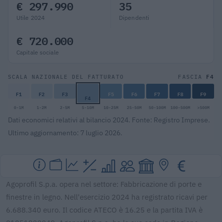
€ 297.990
35
Utile 2024
Dipendenti
€ 720.000
Capitale sociale
F4
SCALA NAZIONALE DEL FATTURATO
FASCIA
F1
F2
F3
F5
F6
F7
F8
F9
F4
0-1M
1-2M
2-5M
5-10M
10-25M
25-50M
50-100M
100-500M
>500M
Dati economici relativi al bilancio 2024. Fonte: Registro Imprese.
Ultimo aggiornamento: 7 luglio 2026.
Agoprofil S.p.a. opera nel settore: Fabbricazione di porte e
finestre in legno. Nell'esercizio 2024 ha registrato ricavi per
6.688.340 euro. Il codice ATECO è 16.25 e la partita IVA è