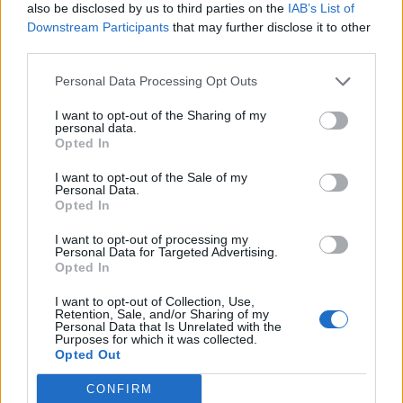
also be disclosed by us to third parties on the
IAB’s List of
7.574 euro
Downstream Participants
that may further disclose it to other
third parties.
2022-02-10
Nuova Sabatini - Finanziamenti per l'acquisto di
Personal Data Processing Opt Outs
nuovi macchinari, impianti e attrezzature da parte delle
piccole e medi
I want to opt-out of the Sharing of my
Ministero delle Imprese e del Made in Italy -
personal data.
Dipartimento per le politiche per
Opted In
3.280 euro
I want to opt-out of the Sale of my
Personal Data.
2021-05-18
Opted In
GARANZIA DEL FONDO A VALERE SULLA SEZIONE
SPECIALE DI CUI ALL’ARTICOLO 56 DEL DECRETO-LEGGE
I want to opt-out of processing my
Personal Data for Targeted Advertising.
DEL 17 MARZO 2020 N. 18
Opted In
Banca del Mezzogiorno MedioCredito Centrale S.p.A.
35.759 euro
I want to opt-out of Collection, Use,
Retention, Sale, and/or Sharing of my
Personal Data that Is Unrelated with the
2021-05-14
Purposes for which it was collected.
GARANZIA DEL FONDO A VALERE SULLA SEZIONE
Opted Out
SPECIALE DI CUI ALL’ARTICOLO 56 DEL DECRETO-LEGGE
DEL 17 MARZO 2020 N. 18
CONFIRM