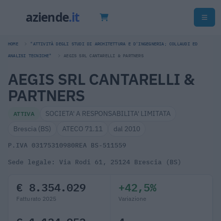
HOME
"ATTIVITÀ DEGLI STUDI DI ARCHITETTURA E D'INGEGNERIA; COLLAUDI ED
ANALISI TECNICHE"
AEGIS SRL CANTARELLI & PARTNERS
AEGIS SRL CANTARELLI &
PARTNERS
SOCIETA' A RESPONSABILITA' LIMITATA
ATTIVA
Brescia (BS)
ATECO 71.11
dal 2010
P.IVA 03175310980
REA BS-511559
Sede legale: Via Rodi 61, 25124 Brescia (BS)
€ 8.354.029
+42,5%
Fatturato 2025
Variazione