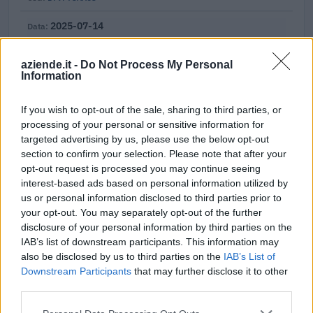
2025-07-14
3.798 euro
B79F7F0097
aziende.it -
Do Not Process My Personal
Information
2025-07-14
2.635 euro
If you wish to opt-out of the sale, sharing to third parties, or
B79F92E701
processing of your personal or sensitive information for
targeted advertising by us, please use the below opt-out
Fonte:
ANAC – Banca Dati Nazionale Contratti Pubblici
(Open Data,
section to confirm your selection. Please note that after your
licenza CC BY-SA 4.0). Ogni CIG e' verificabile sul portale ANAC.
opt-out request is processed you may continue seeing
interest-based ads based on personal information utilized by
us or personal information disclosed to third parties prior to
your opt-out. You may separately opt-out of the further
Aiuti di Stato e contributi pubblici
disclosure of your personal information by third parties on the
IAB’s list of downstream participants. This information may
Aegis Srl Cantarelli & Partners risulta beneficiaria di 7 aiuti o
also be disclosed by us to third parties on the
IAB’s List of
contributi pubblici per un totale di 1.102.158 euro (2021–
Downstream Participants
that may further disclose it to other
2024).
third parties.
2024-10-29