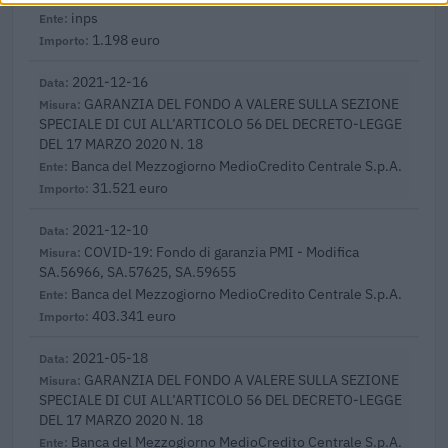
inps
1.198 euro
2021-12-16
GARANZIA DEL FONDO A VALERE SULLA SEZIONE
SPECIALE DI CUI ALL’ARTICOLO 56 DEL DECRETO-LEGGE
DEL 17 MARZO 2020 N. 18
Banca del Mezzogiorno MedioCredito Centrale S.p.A.
31.521 euro
2021-12-10
COVID-19: Fondo di garanzia PMI - Modifica
SA.56966, SA.57625, SA.59655
Banca del Mezzogiorno MedioCredito Centrale S.p.A.
403.341 euro
2021-05-18
GARANZIA DEL FONDO A VALERE SULLA SEZIONE
SPECIALE DI CUI ALL’ARTICOLO 56 DEL DECRETO-LEGGE
DEL 17 MARZO 2020 N. 18
Banca del Mezzogiorno MedioCredito Centrale S.p.A.