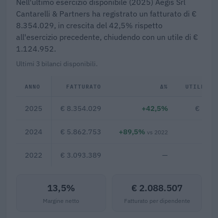
Nell'ultimo esercizio disponibile (2025) Aegis Srl
Cantarelli & Partners ha registrato un fatturato di €
8.354.029, in crescita del 42,5% rispetto
all'esercizio precedente, chiudendo con un utile di €
1.124.952.
Ultimi 3 bilanci disponibili.
ANNO
FATTURATO
Δ%
UTILE/PE
2025
€ 8.354.029
+42,5%
€ 1.12
2024
€ 5.862.753
+89,5%
€ 98
vs 2022
2022
€ 3.093.389
—
13,5%
€ 2.088.507
Margine netto
Fatturato per dipendente