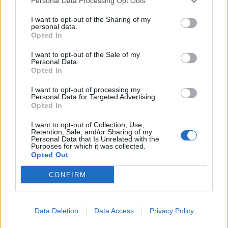
Personal Data Processing Opt Outs
VERSO LA CERTIFICAZIONE DELLA PARITA' DI
GENERE
I want to opt-out of the Sharing of my
personal data.
UNIONCAMERE LOMBARDIA
Opted In
4.000 euro
I want to opt-out of the Sale of my
Personal Data.
2023-05-26
Opted In
Fondo di garanzia per le piccole e medie imprese
Banca del Mezzogiorno MedioCredito Centrale S.p.A.
I want to opt-out of processing my
160.000 euro
Personal Data for Targeted Advertising.
Opted In
2023-04-03
I want to opt-out of Collection, Use,
esenzioni fiscali e crediti d'imposta adottati a
Retention, Sale, and/or Sharing of my
Personal Data that Is Unrelated with the
seguito della crisi economica causata dall'epidemia di
Purposes for which it was collected.
COVID-19 [con mo
Opted Out
agenzia delle entrate
2.098 euro
CONFIRM
2022-02-21
Esonero dal versamento dei contributi previdenziali
Data Deletion
Data Access
Privacy Policy
per aziende che non richiedono trattamenti di cassa
integrazione