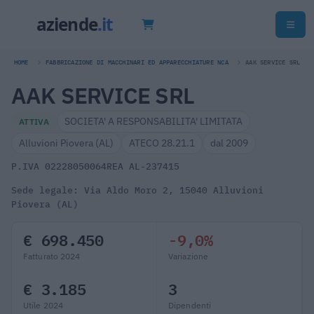
HOME
FABBRICAZIONE DI MACCHINARI ED APPARECCHIATURE NCA
AAK SERVICE SRL
AAK SERVICE SRL
SOCIETA' A RESPONSABILITA' LIMITATA
ATTIVA
Alluvioni Piovera (AL)
ATECO 28.21.1
dal 2009
P.IVA 02228050064
REA AL-237415
Sede legale: Via Aldo Moro 2, 15040 Alluvioni
Piovera (AL)
€ 698.450
-9,0%
Fatturato 2024
Variazione
€ 3.185
3
Utile 2024
Dipendenti