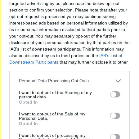
SA 101076)
targeted advertising by us, please use the below opt-out
agenzia delle entrate
section to confirm your selection. Please note that after your
8.866 euro
opt-out request is processed you may continue seeing
interest-based ads based on personal information utilized by
2023-04-04
us or personal information disclosed to third parties prior to
esenzioni fiscali e crediti d'imposta adottati a
your opt-out. You may separately opt-out of the further
seguito della crisi economica causata dall'epidemia di
disclosure of your personal information by third parties on the
COVID-19 [con mo
IAB’s list of downstream participants. This information may
agenzia delle entrate
also be disclosed by us to third parties on the
IAB’s List of
1.179 euro
Downstream Participants
that may further disclose it to other
third parties.
2022-02-19
Personal Data Processing Opt Outs
Esonero dal versamento dei contributi previdenziali
per aziende che non richiedono trattamenti di cassa
I want to opt-out of the Sharing of my
integrazione
personal data.
inps
Opted In
3.357 euro
I want to opt-out of the Sale of my
Personal Data.
2021-01-31
Opted In
COVID-19: Fondo di garanzia PMI Aiuto di stato
SA.59655 - Proroga SA.56966
I want to opt-out of processing my