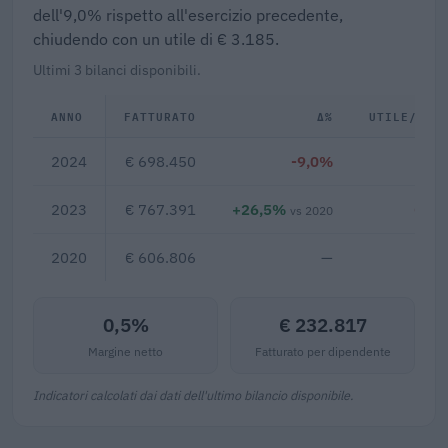
dell'9,0% rispetto all'esercizio precedente,
chiudendo con un utile di € 3.185.
Ultimi 3 bilanci disponibili.
ANNO
FATTURATO
Δ%
UTILE/PER
2024
€ 698.450
-9,0%
€ 3
2023
€ 767.391
+26,5%
€ -4
vs 2020
2020
€ 606.806
—
0,5%
€ 232.817
Margine netto
Fatturato per dipendente
Indicatori calcolati dai dati dell'ultimo bilancio disponibile.