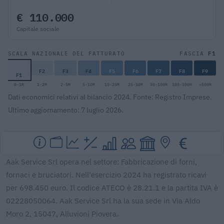
€ 110.000
Capitale sociale
F1
SCALA NAZIONALE DEL FATTURATO
FASCIA
F2
F3
F4
F5
F6
F7
F8
F9
F1
0-1M
1-2M
2-5M
5-10M
10-25M
25-50M
50-100M
100-500M
>500M
Dati economici relativi al bilancio 2024. Fonte: Registro Imprese.
Ultimo aggiornamento: 7 luglio 2026.
Aak Service Srl opera nel settore: Fabbricazione di forni,
fornaci e bruciatori. Nell'esercizio 2024 ha registrato ricavi
per 698.450 euro. Il codice ATECO è 28.21.1 e la partita IVA è
02228050064. Aak Service Srl ha la sua sede in Via Aldo
Moro 2, 15047, Alluvioni Piovera.