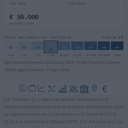
Utile 2024
Dipendenti
€ 50.000
Capitale sociale
F4
SCALA NAZIONALE DEL FATTURATO
FASCIA
F1
F2
F3
F5
F6
F7
F8
F9
F4
0-1M
1-2M
2-5M
5-10M
10-25M
25-50M
50-100M
100-500M
>500M
Dati economici relativi al bilancio 2024. Fonte: Registro Imprese.
Ultimo aggiornamento: 7 luglio 2026.
A.d. Solutions S.r.l. opera nel settore: Fabbricazione di
strutture metalliche e di parti di strutture. Nell'esercizio 2024
ha registrato ricavi per 5.190.643 euro. Il codice ATECO è
25.11 e la partita IVA è 03546670278. A.d. Solutions S.r.l. ha