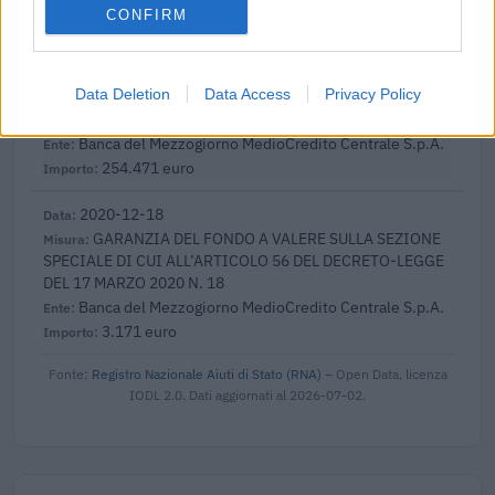
Banca del Mezzogiorno MedioCredito Centrale S.p.A.
CONFIRM
37.701 euro
2021-05-10
Data Deletion
Data Access
Privacy Policy
COVID-19: Fondo di garanzia PMI Aiuto di stato
SA.59655 - Proroga SA.56966
Banca del Mezzogiorno MedioCredito Centrale S.p.A.
254.471 euro
2020-12-18
GARANZIA DEL FONDO A VALERE SULLA SEZIONE
SPECIALE DI CUI ALL’ARTICOLO 56 DEL DECRETO-LEGGE
DEL 17 MARZO 2020 N. 18
Banca del Mezzogiorno MedioCredito Centrale S.p.A.
3.171 euro
Fonte:
Registro Nazionale Aiuti di Stato (RNA)
– Open Data, licenza
IODL 2.0. Dati aggiornati al 2026-07-02.