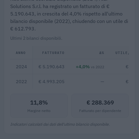
Solutions S.r.l. ha registrato un fatturato di €
5.190.643, in crescita del 4,0% rispetto all'ultimo
bilancio disponibile (2022), chiudendo con un utile di
€ 612.793.
Ultimi 2 bilanci disponibili.
ANNO
FATTURATO
Δ%
UTILE/PER
2024
€ 5.190.643
+4,0%
€ 612
vs 2022
2022
€ 4.993.205
—
€ 807
11,8%
€ 288.369
Margine netto
Fatturato per dipendente
Indicatori calcolati dai dati dell'ultimo bilancio disponibile.