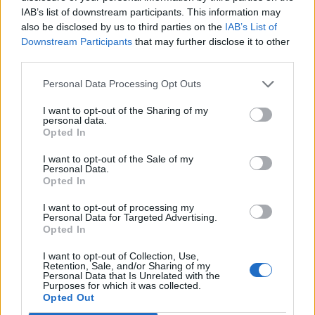
Dipartimento per le politiche per
IAB’s list of downstream participants. This information may
34.314 euro
also be disclosed by us to third parties on the
IAB’s List of
Downstream Participants
that may further disclose it to other
2022-02-19
third parties.
Esonero dal versamento dei contributi previdenziali
per aziende che non richiedono trattamenti di cassa
Personal Data Processing Opt Outs
integrazione
inps
I want to opt-out of the Sharing of my
personal data.
5.209 euro
Opted In
2021-06-01
I want to opt-out of the Sale of my
GARANZIA DEL FONDO A VALERE SULLA SEZIONE
Personal Data.
Opted In
SPECIALE DI CUI ALL’ARTICOLO 56 DEL DECRETO-LEGGE
DEL 17 MARZO 2020 N. 18
I want to opt-out of processing my
Banca del Mezzogiorno MedioCredito Centrale S.p.A.
Personal Data for Targeted Advertising.
31.198 euro
Opted In
I want to opt-out of Collection, Use,
2021-05-14
Retention, Sale, and/or Sharing of my
GARANZIA DEL FONDO A VALERE SULLA SEZIONE
Personal Data that Is Unrelated with the
Purposes for which it was collected.
SPECIALE DI CUI ALL’ARTICOLO 56 DEL DECRETO-LEGGE
Opted Out
DEL 17 MARZO 2020 N. 18