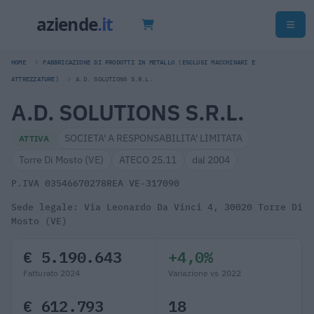
HOME
FABBRICAZIONE DI PRODOTTI IN METALLO (ESCLUSI MACCHINARI E
ATTREZZATURE)
A.D. SOLUTIONS S.R.L.
A.D. SOLUTIONS S.R.L.
SOCIETA' A RESPONSABILITA' LIMITATA
ATTIVA
Torre Di Mosto (VE)
ATECO 25.11
dal 2004
P.IVA 03546670278
REA VE-317090
Sede legale: Via Leonardo Da Vinci 4, 30020 Torre Di
Mosto (VE)
€ 5.190.643
+4,0%
Fatturato 2024
Variazione vs 2022
€ 612.793
18