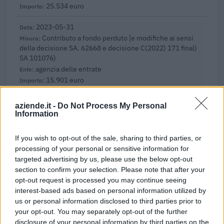
25.534 euro
2023-05-31
Contributo a fondo perduto [e modifiche ai sensi
della decisione SA. 62668 e decisione C(2022) 171 final)
SA 101076)
agenzia delle entrate
15.901 euro
2023-04-07
aziende.it -
Do Not Process My Personal
esenzioni fiscali e crediti d'imposta adottati a
Information
seguito della crisi economica causata dall'epidemia di
COVID-19 [con mo
If you wish to opt-out of the sale, sharing to third parties, or
agenzia delle entrate
processing of your personal or sensitive information for
10.791 euro
targeted advertising by us, please use the below opt-out
section to confirm your selection. Please note that after your
2022-04-04
opt-out request is processed you may continue seeing
Nuova Sabatini - Finanziamenti per l'acquisto di
interest-based ads based on personal information utilized by
nuovi macchinari, impianti e attrezzature da parte delle
us or personal information disclosed to third parties prior to
piccole e medi
your opt-out. You may separately opt-out of the further
Ministero delle Imprese e del Made in Italy -
disclosure of your personal information by third parties on the