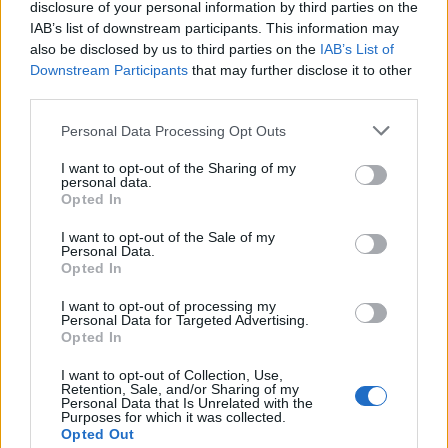
disclosure of your personal information by third parties on the
2-5 milioni
Coriano
IAB’s list of downstream participants. This information may
MY LIFE SRL
also be disclosed by us to third parties on the
IAB’s List of
Downstream Participants
that may further disclose it to other
EDIZIONI E.T.S.
1-2 milioni
Pisa
third parties.
S.R.L.
Personal Data Processing Opt Outs
5-10 milioni
Carmignano
MEDIA SRL
I want to opt-out of the Sharing of my
personal data.
ELI - S.R.L.'
Opted In
OVVERO 'ELI
25-50 milioni
Loreto
S.R.L. -
I want to opt-out of the Sale of my
EUROPEAN
Personal Data.
LANGUAGE
Opted In
I want to opt-out of processing my
UNIVERSITA'
Personal Data for Targeted Advertising.
non pervenuto
Macerata
DEGLI STUDI DI
Opted In
MACERATA
I want to opt-out of Collection, Use,
Retention, Sale, and/or Sharing of my
PIA
Personal Data that Is Unrelated with the
ASSOCIAZIONE
Purposes for which it was collected.
non pervenuto
Rocca di Papa
FEMMINILE
Opted Out