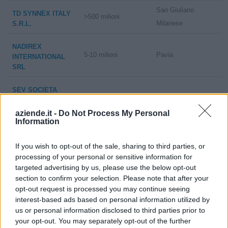
San Giuliano
TD SYNNEX ITALY
>500 milioni
Milanese
S.R.L.
NADIREX
5-10 milioni
Pavia
INTERNATIONAL
SRL
SEV SOCIETA
2-5 milioni
Varese
EDITORIALE
VARESINA SPA
aziende.it -
Do Not Process My Personal
Information
EDITORIALE LA
1-2 milioni
Rovigo
VOCE SOCIETA'
If you wish to opt-out of the sale, sharing to third parties, or
COOPERATIVA
processing of your personal or sensitive information for
targeted advertising by us, please use the below opt-out
GRAFICHE ZANINI
section to confirm your selection. Please note that after your
2-5 milioni
Anzola dell'Emilia
SRL
opt-out request is processed you may continue seeing
interest-based ads based on personal information utilized by
FARMADATI
us or personal information disclosed to third parties prior to
10-25 milioni
Piacenza
ITALIA S.R.L.
your opt-out. You may separately opt-out of the further