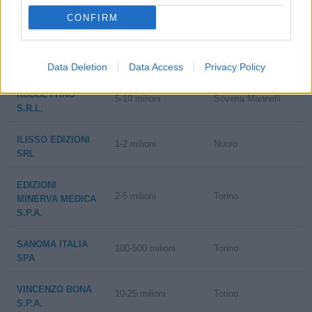
OPERA DI MARIA
CONFIRM
COOP.EDITORIALE
0-1 milioni
Campobasso
GIORNALISTI
MOLISANI S.C.
Data Deletion
Data Access
Privacy Policy
RUBBETTINO
5-10 milioni
Soveria Mannelli
S.R.L.
ILISSO EDIZIONI
1-2 milioni
Nuoro
SRL
EDIZIONI
2-5 milioni
Torino
MINERVA MEDICA
S.P.A.
SANOMA ITALIA
100-500 milioni
Torino
SPA
VINCENZO BONA
10-25 milioni
Torino
S.P.A.