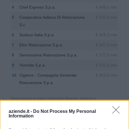
4
Chef Express S.p.a.
€ 456,0 mln
5
Cooperativa Italiana Di Ristorazione
€ 435,4 mln
S.c.
6
Sodexo Italia S.p.a.
€ 429,3 mln
7
Elior Ristorazione S.p.a.
€ 397,2 mln
8
Serenissima Ristorazione S.p.a .
€ 377,5 mln
9
Vivenda S.p.a.
€ 332,0 mln
10
Cigierre - Compagnia Generale
€ 303,6 mln
Ristorazione S.p.a.
Elaborazione su bilanci depositati (Registro Imprese) e
classificazione ISTAT ATECO. Fatturato = ultimo bilancio disponibile
aziende.it -
Do Not Process My Personal
per azienda.
Information