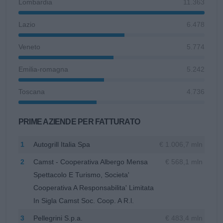
Lombardia
11.363
Lazio
6.478
Veneto
5.774
Emilia-romagna
5.242
Toscana
4.736
PRIME AZIENDE PER FATTURATO
1
Autogrill Italia Spa
€ 1.006,7 mln
2
Camst - Cooperativa Albergo Mensa
€ 568,1 mln
Spettacolo E Turismo, Societa'
Cooperativa A Responsabilita' Limitata
In Sigla Camst Soc. Coop. A R.l.
3
Pellegrini S.p.a.
€ 483,4 mln