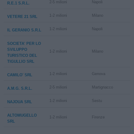
2-5 milioni
Napoli
R.E.1 S.R.L.
1-2 milioni
Milano
VETERE 21 SRL
1-2 milioni
Napoli
IL GERANIO S.R.L
SOCIETA' PER LO
SVILUPPO
1-2 milioni
Milano
TURISTICO DEL
TIGULLIO SRL
1-2 milioni
Genova
CAMILO' SRL
2-5 milioni
Martignacco
A.M.G. S.R.L.
1-2 milioni
Sestu
NAJOUA SRL
ALTOMUGELLO
1-2 milioni
Firenze
SRL