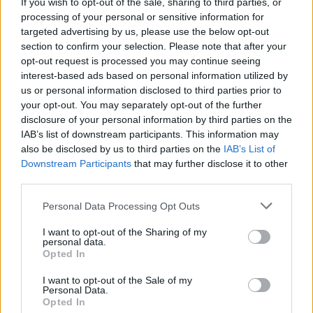
If you wish to opt-out of the sale, sharing to third parties, or
processing of your personal or sensitive information for
targeted advertising by us, please use the below opt-out
Mostra Filtri
section to confirm your selection. Please note that after your
opt-out request is processed you may continue seeing
Totale risultati: 62889
interest-based ads based on personal information utilized by
us or personal information disclosed to third parties prior to
your opt-out. You may separately opt-out of the further
disclosure of your personal information by third parties on the
Azienda
Fatturato
Città
IAB’s list of downstream participants. This information may
also be disclosed by us to third parties on the
IAB’s List of
LA VELA
Downstream Participants
that may further disclose it to other
2-5 milioni
Longarone
RISTORAZIONE
third parties.
S.R.L.
Personal Data Processing Opt Outs
25-50 milioni
Gambellara
HOSPES S.R.L.
I want to opt-out of the Sharing of my
personal data.
GIMMI
Opted In
2-5 milioni
Schio
RISTORAZIONE
SRL
I want to opt-out of the Sale of my
Personal Data.
Opted In
2-5 milioni
Pagani
RISTONET SRL