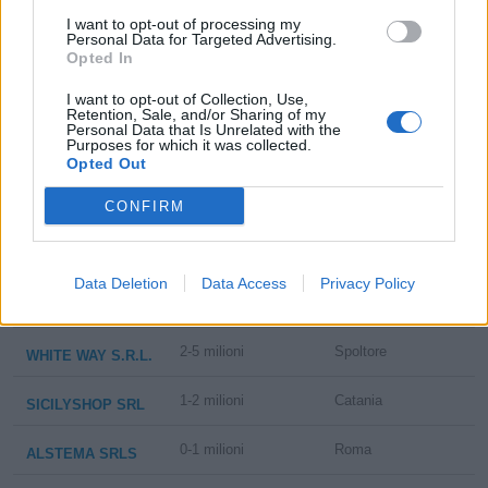
I want to opt-out of processing my
Personal Data for Targeted Advertising.
5-10 milioni
Milano
CIBIAMO SRL
Opted In
COLASANTI
I want to opt-out of Collection, Use,
1-2 milioni
Roma
Retention, Sale, and/or Sharing of my
CATERING S.R.L.
Personal Data that Is Unrelated with the
Purposes for which it was collected.
Opted Out
GEMOS SOCIETA'
100-500 milioni
Faenza
COOPERATIVA
CONFIRM
CLUB NAUTICO DI
0-1 milioni
Savona
SAVONA S.R.L.
Data Deletion
Data Access
Privacy Policy
2-5 milioni
Livorno
LE GORETTE SRL
2-5 milioni
Spoltore
WHITE WAY S.R.L.
1-2 milioni
Catania
SICILYSHOP SRL
0-1 milioni
Roma
ALSTEMA SRLS