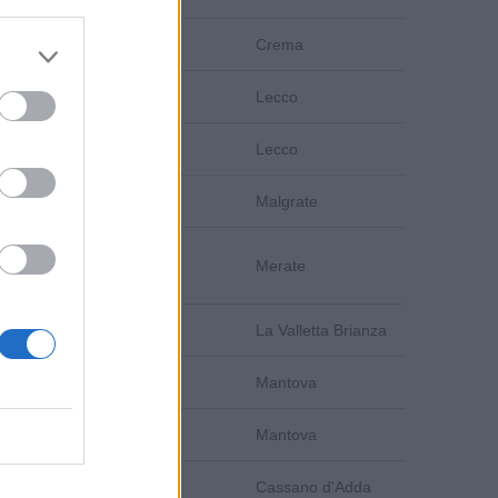
Cremona
Crema
Lecco
Lecco
Lecco
Lecco
Lecco
Malgrate
Lecco
Merate
Lecco
La Valletta Brianza
Mantova
Mantova
Mantova
Mantova
Milano
Cassano d'Adda