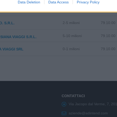
Data Deletion
Data Access
Privacy Policy
1-2 milioni
79.10.00
OBINSON ITALIA S.R.L.
2-5 milioni
79.10.00
O. S.R.L.
5-10 milioni
79.10.00
IANA VIAGGI S.R.L.
0-1 milioni
79.10.00
 VIAGGI SRL
CONTATTACI
Via Jacopo dal Verme, 7, 20
aziende@adintend.com