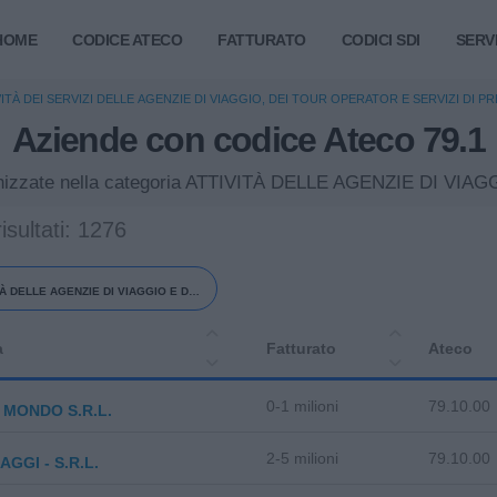
HOME
CODICE ATECO
FATTURATO
CODICI SDI
SERVI
VITÀ DEI SERVIZI DELLE AGENZIE DI VIAGGIO, DEI TOUR OPERATOR E SERVIZI DI 
Aziende con codice Ateco 79.1
 organizzate nella categoria ATTIVITÀ DELLE AGENZIE DI 
risultati: 1276
TÀ DELLE AGENZIE DI VIAGGIO E DEI
TOUR OPERATOR
a
Fatturato
Ateco
0-1 milioni
79.10.00
MONDO S.R.L.
2-5 milioni
79.10.00
AGGI - S.R.L.