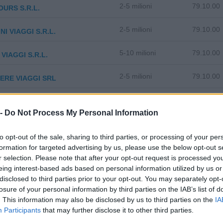
2-5 milioni
79.10.00
OURS S.R.L.
2-5 milioni
79.10.00
NI VIAGGI S.R.L.
5-10 milioni
79.10.00
VIAGGI S.R.L.
2-5 milioni
79.10.00
ERE VIAGGI SRL
5-10 milioni
79.10.00
TALIA INCOMING SERVICE SRL
 -
Do Not Process My Personal Information
2-5 milioni
79.10.00
VI. SRL
to opt-out of the sale, sharing to third parties, or processing of your per
formation for targeted advertising by us, please use the below opt-out s
2-5 milioni
79.10.00
 S.R.L.
r selection. Please note that after your opt-out request is processed y
eing interest-based ads based on personal information utilized by us or
2-5 milioni
79.10.00
 TOURS S.R.L.
disclosed to third parties prior to your opt-out. You may separately opt-
losure of your personal information by third parties on the IAB’s list of
5-10 milioni
79.10.00
I MARTINA VIAGGI - S.R.L.
. This information may also be disclosed by us to third parties on the
IA
Participants
that may further disclose it to other third parties.
2-5 milioni
79.10.00
AKE S.R.L.