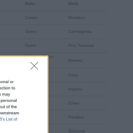
Biella
Biella
Cuneo
Mondovì
Torino
Carmagnola
Torino
Pino Torinese
Verbano-Cusio-
Baveno
Ossola
Vercelli
Trino
sonal or
ection to
Imperia
Imperia
ou may
 personal
Brescia
Chiari
out of the
 downstream
Brescia
Paratico
B’s List of
Brescia
Sirmione