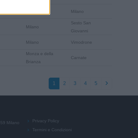
Milano
Milano
Sesto San
Milano
Giovanni
Milano
Vimodrone
Monza e della
Carnate
Brianza
1
2
3
4
5
Privacy Policy
159 Milano
Termini e Condizioni