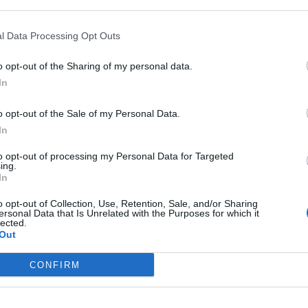
1-2 milioni
79.10.00
OTOUR S.R.L.
l Data Processing Opt Outs
5-10 milioni
79.10.00
RISE SRL
o opt-out of the Sharing of my personal data.
In
2-5 milioni
79.10.00
 EXPRESS S.R.L.
o opt-out of the Sale of my Personal Data.
2-5 milioni
79.10.00
 TOURS SRL
In
to opt-out of processing my Personal Data for Targeted
 TOURS DI POLI CHIARA E C.
non pervenuto
79.10.00
ing.
In
o opt-out of Collection, Use, Retention, Sale, and/or Sharing
2-5 milioni
79.10.00
VEST VIAGGI S.R.L.
ersonal Data that Is Unrelated with the Purposes for which it
lected.
Out
2-5 milioni
79.10.00
LIBERO S.R.L.
CONFIRM
1-2 milioni
79.10.00
GI S.R.L.
2-5 milioni
79.10.00
IAGGI SRL