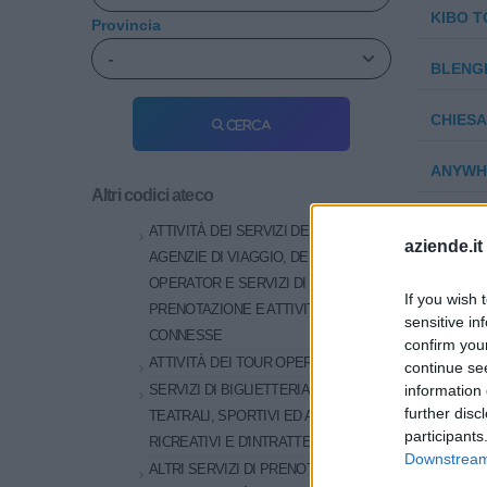
KIBO T
Provincia
BLENGI
CHIESA 
Cerca
ANYWH
Altri codici ateco
NORD I
ATTIVITÀ DEI SERVIZI DELLE
aziende.it
AGENZIE DI VIAGGIO, DEI TOUR
SO.GE.
OPERATOR E SERVIZI DI
If you wish 
PRENOTAZIONE E ATTIVITÀ
sensitive in
ALLASIA
CONNESSE
confirm you
ATTIVITÀ DEI TOUR OPERATOR
continue se
CHIARI
information 
SERVIZI DI BIGLIETTERIA PER EVENTI
further disc
TEATRALI, SPORTIVI ED ALTRI EVENTI
BONARD
participants
RICREATIVI E D'INTRATTENIMENTO
Downstream 
ALTRI SERVIZI DI PRENOTAZIONE E
EASY L