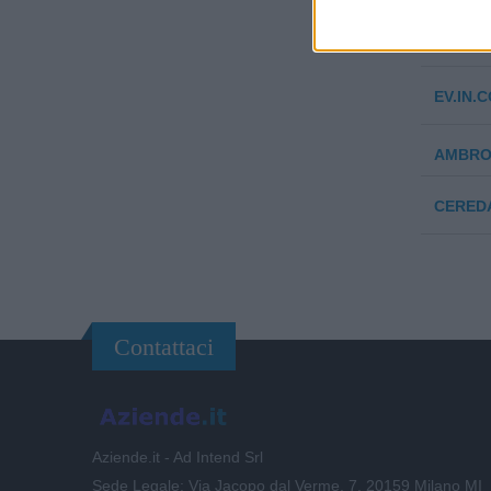
HOGG R
EV.IN.C
AMBROS
CEREDA
Contattaci
Aziende.it - Ad Intend Srl
Sede Legale: Via Jacopo dal Verme, 7, 20159 Milano MI