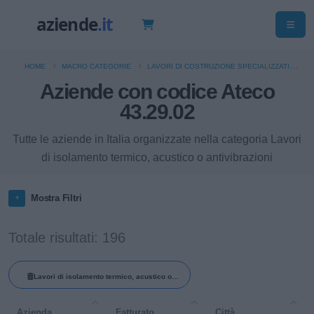
HOME
MACRO CATEGORIE
LAVORI DI COSTRUZIONE SPECIALIZZATI
Aziende con codice Ateco
LAVORI DI ISOLAMENTO TERMICO, ACUSTICO O ANTIVIBRAZIONI
43.29.02
Tutte le aziende in Italia organizzate nella categoria Lavori
di isolamento termico, acustico o antivibrazioni
Mostra Filtri
Totale risultati: 196
Lavori di isolamento termico, acustico o
antivibrazioni
Azienda
Fatturato
Città