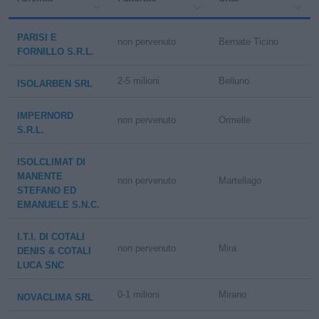
PARISI E
non pervenuto
Bernate Ticino
FORNILLO S.R.L.
2-5 milioni
Belluno
ISOLARBEN SRL
IMPERNORD
non pervenuto
Ormelle
S.R.L.
ISOLCLIMAT DI
MANENTE
non pervenuto
Martellago
STEFANO ED
EMANUELE S.N.C.
I.T.I. DI COTALI
non pervenuto
Mira
DENIS & COTALI
LUCA SNC
0-1 milioni
Mirano
NOVACLIMA SRL