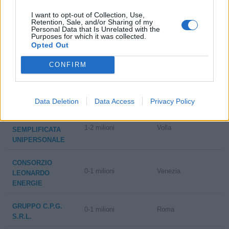
I want to opt-out of Collection, Use,
Retention, Sale, and/or Sharing of my
SESTO
Personal Data that Is Unrelated with the
FIORENTINO
Purposes for which it was collected.
SOCIETA'
Opted Out
0-1 milioni
Imola
CONSORTILE A
RESPONSABILITA'
CONFIRM
LIMITATA
5-10 milioni
Roma
LABRICK SRL
Data Deletion
Data Access
Privacy Policy
VALCHIRIA S.R.L.
1-2 milioni
Volla
SEMPLIFICATA
UNIPERSONALE
CONSORZIO
0-1 milioni
Venezia
LEONARDO
ENERGIE
GRUPPO C.P.G.
0-1 milioni
Roma
S.R.L.