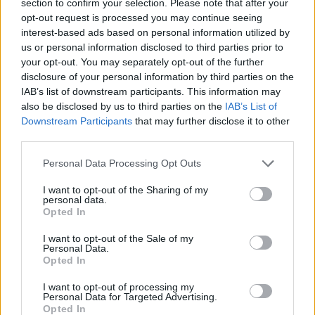
section to confirm your selection. Please note that after your
STABILE ODOS
opt-out request is processed you may continue seeing
10-25 milioni
Verona
SOCIETA'
interest-based ads based on personal information utilized by
CONSORTILE A
us or personal information disclosed to third parties prior to
R.L.
your opt-out. You may separately opt-out of the further
disclosure of your personal information by third parties on the
0-1 milioni
Gela
C.I.S.T. SRLS
IAB’s list of downstream participants. This information may
also be disclosed by us to third parties on the
IAB’s List of
TECNOFINITURE
Downstream Participants
that may further disclose it to other
&
5-10 milioni
Torino
third parties.
IDROELETTRICA
ITALIANA SRL
Personal Data Processing Opt Outs
ROERO
I want to opt-out of the Sharing of my
personal data.
ISOLAMENTI -
Opted In
SOCIETA'
CONSORTILE A
I want to opt-out of the Sale of my
RESPONSABILITA'
Personal Data.
2-5 milioni
Canale
LIMITATA
Opted In
SIGLABILE
ROERO
I want to opt-out of processing my
Personal Data for Targeted Advertising.
ISOLAMENTI SOC.
Opted In
CONS. A R.L.