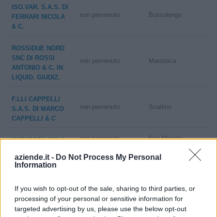
ISO.VAR. S.A.S. DI
non pervenuto
Bussolengo
FERRARI NICOLA
& C.
ROSSIDUE NORD
SNC DI ROSSI
non pervenuto
Marostica
ANTONIO & C. IN
LIQUID. GIUDIZ.
F.LLI CAPPELLI
non pervenuto
Scarlino
S.A.S. DI MARCO
CAPPELLI & C
non pervenuto
San Miniato
FUTURGES SRLS
aziende.it -
Do Not Process My Personal
EDILQUATTRO
Information
SERVICE -
0-1 milioni
Elmas
SOCIETA'
If you wish to opt-out of the sale, sharing to third parties, or
COOPERATIVA
processing of your personal or sensitive information for
targeted advertising by us, please use the below opt-out
CONSORZIO