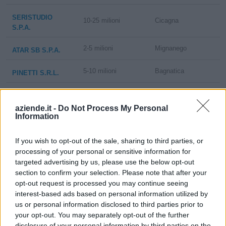
SERISTUDIO
10-25 milioni
Cicagna
S.P.A.
2-5 milioni
Mignanego
ATAR SB S.P.A.
5-10 milioni
Bagnatica
PINETTI S.R.L.
IL SUSINO
SOCIETA'
aziende.it -
Do Not Process My Personal
0-1 milioni
Caravaggio
Information
COOPERATIVA
SOCIALE
If you wish to opt-out of the sale, sharing to third parties, or
LA GOCCIA,
processing of your personal or sensitive information for
SOCIETA'
targeted advertising by us, please use the below opt-out
0-1 milioni
Clusone
COOPERATIVA
section to confirm your selection. Please note that after your
SOCIALE
opt-out request is processed you may continue seeing
interest-based ads based on personal information utilized by
LA SOLIDARIETA'
us or personal information disclosed to third parties prior to
2-5 milioni
Dalmine
COOPERATIVA
your opt-out. You may separately opt-out of the further
SOCIALE A R.L.
disclosure of your personal information by third parties on the