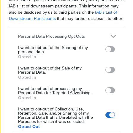
IAB’s list of downstream participants. This information may
IL MOSAICO
also be disclosed by us to third parties on the
IAB’s List of
1-2 milioni
Lurano
SOCIETA' COOP.
Downstream Participants
that may further disclose it to other
SOCI ALE
third parties.
0-1 milioni
Telgate
NARVIK SRL
Personal Data Processing Opt Outs
I want to opt-out of the Sharing of my
CLARALUNA
personal data.
non pervenuto
Erbusco
S.A.S. DI CORIONI
Opted In
ARMANDO & C.
I want to opt-out of the Sale of my
Personal Data.
2-5 milioni
Cantù
SERMAR S.R.L.
Opted In
L'ANCORA
I want to opt-out of processing my
Personal Data for Targeted Advertising.
SOCIETA'
0-1 milioni
Lurate Caccivio
Opted In
COOPERATIVA
SOCIALE
I want to opt-out of Collection, Use,
Retention, Sale, and/or Sharing of my
Personal Data that Is Unrelated with the
LA TRE ERRE
0-1 milioni
Casalmaggiore
Purposes for which it was collected.
S.R.L.
Opted Out