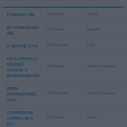
2-5 milioni
Ovada
ETIADESIV SRL
BV SPUMABLOCK
1-2 milioni
Beinette
SRL
25-50 milioni
Leini
IL ROVERE S.P.A.
F.M.A. FRATELLI
MAZZIER -
2-5 milioni
Settimo Torinese
SOCIETA' A
RESPONSABILITA'
DRINK
25-50 milioni
Settimo Torinese
INTERNATIONAL
S.P.A.
COOPERATIVA
0-1 milioni
Lenta
GAMMA LAB A
R.L.