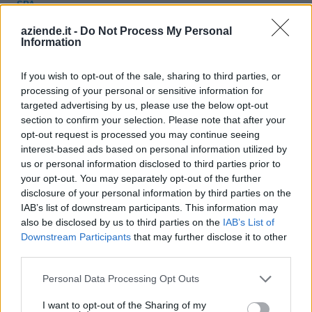
SPA
aziende.it -
Do Not Process My Personal
EDERPLAST
2-5 milioni
Dorno
Information
NASTRI S.R.L.
If you wish to opt-out of the sale, sharing to third parties, or
5-10 milioni
Vigevano
ESSEBI SRL
processing of your personal or sensitive information for
targeted advertising by us, please use the below opt-out
2-5 milioni
Castellanza
ABC SRL
section to confirm your selection. Please note that after your
opt-out request is processed you may continue seeing
MOROCOLOR
10-25 milioni
Campodarsego
interest-based ads based on personal information utilized by
ITALIA S.P.A.
us or personal information disclosed to third parties prior to
your opt-out. You may separately opt-out of the further
25-50 milioni
Due Carrare
GIANCOL SPA
disclosure of your personal information by third parties on the
IAB’s list of downstream participants. This information may
10-25 milioni
Fontanelle
UNICOL SRL
also be disclosed by us to third parties on the
IAB’s List of
Downstream Participants
that may further disclose it to other
Godega di
third parties.
EUROCOLLANTI
2-5 milioni
Sant'Urbano
S.R.L.
Personal Data Processing Opt Outs
Bassano del
DELMACHEM
10-25 milioni
I want to opt-out of the Sharing of my
Grappa
S.R.L.