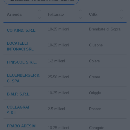
ottenuti da prodotti di base derivati da
Azienda
Fatturato
Città
processi di fermentazione o da materie prime
vegetali
10-25 milioni
Brembate di Sopra
CO.P.IND. S.R.L.
LOCATELLI
10-25 milioni
Clusone
INTONACI SRL
1-2 milioni
Colere
FINISCOL S.R.L.
LEUENBERGER &
25-50 milioni
Crema
C. SPA
10-25 milioni
Origgio
B.M.P. S.R.L.
COLLAGRAF
2-5 milioni
Rosate
S.R.L.
FRABO ADESIVI
10-25 milioni
Carugate