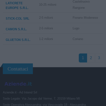
Castelnuovo
LATICRETE
10-25 milioni
Rangone
EUROPE S.R.L.
2-5 milioni
Fiorano Modenese
STICK-COL SRL
2-5 milioni
Lugo
CAMON S.R.L.
1-2 milioni
Coriano
GLUETON S.R.L.
1
2
3
Contattaci
Aziende.it - Ad Intend Srl
Sede Legale: Via Jacopo dal Verme, 7, 20159 Milano MI
Sede Operativa Alessandria: via Vescovado 18 - Alessandria