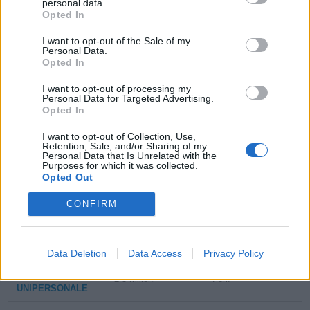
personal data.
Opted In
Bassano del
ADESIV S.R.L.
5-10 milioni
Grappa
I want to opt-out of the Sale of my
Personal Data.
Opted In
RECOLL
2-5 milioni
Marostica
INTERNATIONAL
I want to opt-out of processing my
SRL
Personal Data for Targeted Advertising.
Opted In
H.B. FULLER
I want to opt-out of Collection, Use,
5-10 milioni
Pianezze
ADHESIVES
Retention, Sale, and/or Sharing of my
ITALIA SRL
Personal Data that Is Unrelated with the
Purposes for which it was collected.
Opted Out
ANCORA
2-5 milioni
Pianezze
COLLANTI S.R.L.
CONFIRM
LARPS GROUP
5-10 milioni
Zanè
S.R.L.
Data Deletion
Data Access
Privacy Policy
OPERA S.R.L.
2-5 milioni
Forlì
UNIPERSONALE