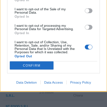
Opted In
10-25 milioni
Ponte San Nicolò
+ WATT S.R.L.
I want to opt-out of the Sale of my
Personal Data.
Opted In
NATUR-FARMA
5-10 milioni
Pressana
SRL
I want to opt-out of processing my
Personal Data for Targeted Advertising.
25-50 milioni
Monte di Malo
SALIX S.R.L.
Opted In
I want to opt-out of Collection, Use,
2-5 milioni
Monfalcone
GAIA S.R.L.
Retention, Sale, and/or Sharing of my
Personal Data that Is Unrelated with the
Purposes for which it was collected.
100-500 milioni
Mereto di Tomba
BIOFARMA S.R.L.
Opted Out
10-25 milioni
Medolla
DIETOPACK SRL
CONFIRM
DALLAGLIO
1-2 milioni
Fabbrico
S.R.L.'
Data Deletion
Data Access
Privacy Policy
Civitella in Val di
CAREPHARM
2-5 milioni
Chiana
S.R.L.
NT FOOD S.R.L.