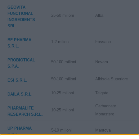
GEOVITA
FUNCTIONAL
25-50 milioni
Alba
INGREDIENTS
SRL
BF PHARMA
1-2 milioni
Fossano
S.R.L.
PROBIOTICAL
50-100 milioni
Novara
S.P.A.
50-100 milioni
Albisola Superiore
ESI S.R.L.
10-25 milioni
Telgate
DAILA S.R.L.
Garbagnate
PHARMALIFE
10-25 milioni
Monastero
RESEARCH S.R.L.
UP PHARMA
5-10 milioni
Mantova
S.R.L.