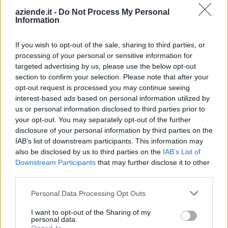
aziende.it -
Do Not Process My Personal
5-10 milioni
Corsico
MOLDES SRL
Information
STARTINGLINE
10-25 milioni
Nerviano
If you wish to opt-out of the sale, sharing to third parties, or
S.P.A.
processing of your personal or sensitive information for
Peschiera
targeted advertising by us, please use the below opt-out
LONGLIFE S.R.L.
25-50 milioni
section to confirm your selection. Please note that after your
Borromeo
opt-out request is processed you may continue seeing
interest-based ads based on personal information utilized by
S.I.I.T. SRL -
Trezzano sul
100-500 milioni
SERV. INTERNAZ.
us or personal information disclosed to third parties prior to
Naviglio
IMBALLAGGI TE
your opt-out. You may separately opt-out of the further
disclosure of your personal information by third parties on the
10-25 milioni
Lavis
IAB’s list of downstream participants. This information may
EFFEGILAB S.R.L.
also be disclosed by us to third parties on the
IAB’s List of
Downstream Participants
that may further disclose it to other
FAMIGLIA
third parties.
BOARETTI SNC DI
non pervenuto
Bagnoli di Sopra
BOARETTI DIEGO
Personal Data Processing Opt Outs
E RENZO
I want to opt-out of the Sharing of my
2-5 milioni
Vicenza
VOLCHEM SRL
personal data.