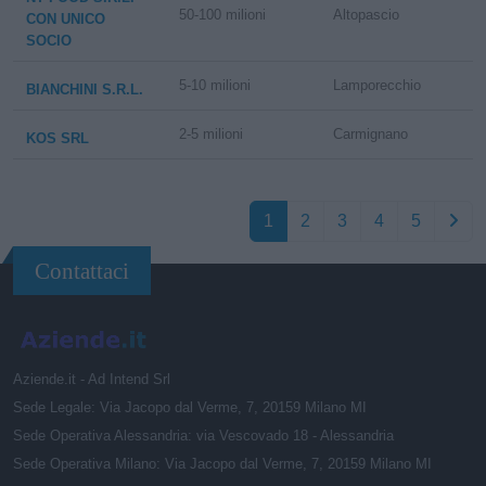
50-100 milioni
Altopascio
CON UNICO
SOCIO
5-10 milioni
Lamporecchio
BIANCHINI S.R.L.
2-5 milioni
Carmignano
KOS SRL
1
2
3
4
5
Contattaci
Aziende.it - Ad Intend Srl
Sede Legale: Via Jacopo dal Verme, 7, 20159 Milano MI
Sede Operativa Alessandria: via Vescovado 18 - Alessandria
Sede Operativa Milano: Via Jacopo dal Verme, 7, 20159 Milano MI